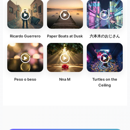
Ricardo Guerrero
Paper Boats at Dusk
六本木のおじさん
Peso o beso
Nna M
Turtles on the
Ceiling