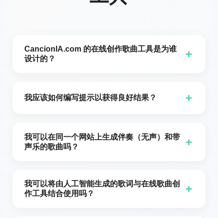
CancionIA.com 的在线创作歌曲工具是为谁
+
设计的？
CancionIA.com 的在线歌曲创作器面向作曲家、内容创
作者、播客主持人以及那些只是想把一个想法转变为完
+
我应该如何编写提示以获得良好结果？
整曲目而不想费心使用传统软件的人。你只需描述风
格、氛围以及想要传达的内容，CancionIA.com 的引擎
对在线歌曲创作者最有帮助的是一个清晰的简报：说明
就会根据你的文字生成结构、和声与旋律。
曲风（例如流行、trap、摇滚、lo-fi）、氛围类型（怀
我可以在同一个网站上生成伴奏（无声）和带
+
旧、充满能量、亲密）、大致节奏和关键配器。在
声乐的歌曲吗？
CancionIA.com我们建议描述流派和氛围，而不是直接
是的。CancionIA.com 的在线歌曲创作器允许你根据需
要求模仿具体艺人或歌曲，这样AI会生成原创但与您的
要开启或关闭伴奏（器乐）选项。开启器乐选项时，你
参考一致的内容。您对情感和音乐元素越具体，第一版
我可以将由人工智能生成的歌词与在线歌曲创
+
将获得一个没有主唱的人声伴奏，适合作为音乐背景或
越可能接近您所想要的。
作工具结合使用吗？
用来自己演唱；如果你更喜欢完整的歌曲，只需关闭器
当然。CancionIA.com 拥有一个由人工智能驱动的歌词
乐模式，人工智能就会添加人声和主旋律。