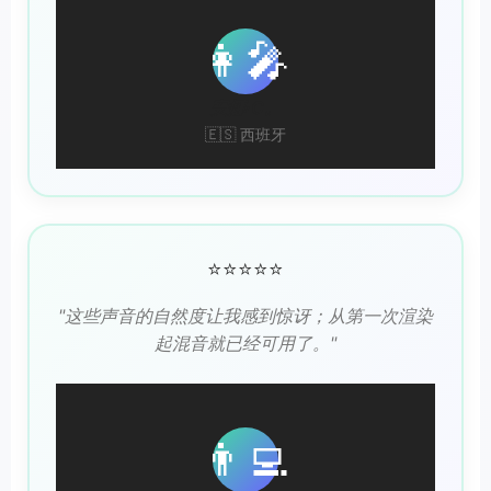
👩‍🎤
安娜·C。
🇪🇸 西班牙
⭐⭐⭐⭐⭐
"这些声音的自然度让我感到惊讶；从第一次渲染
起混音就已经可用了。"
👨‍💻