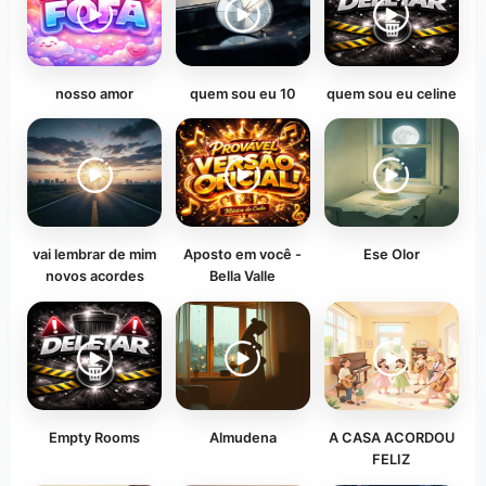
nosso amor
quem sou eu 10
quem sou eu celine
vai lembrar de mim
Aposto em você -
Ese Olor
novos acordes
Bella Valle
Empty Rooms
Almudena
A CASA ACORDOU
FELIZ