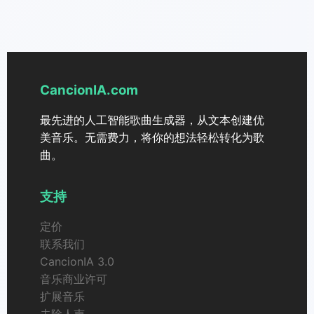
如果你想在发行、活动或有盈利的项目中使用这位在线
后，你可以使用 CancionIA.com 的“延长歌曲”功能，逐
歌曲创作者的曲目，重要的是查阅网站上链接的商业音
步将其延长至大约 8 分钟的限制，而不会失去音乐线
乐许可证信息和法律条款。那里会说明哪些是被允许
索。
的、你可以从账户下载哪种证书，以及如何确保以正确
且获授权的方式使用你的歌曲。
CancionIA.com
最先进的人工智能歌曲生成器，从文本创建优
美音乐。无需费力，将你的想法轻松转化为歌
曲。
支持
定价
联系我们
CancionIA 3.0
音乐商业许可
扩展音乐