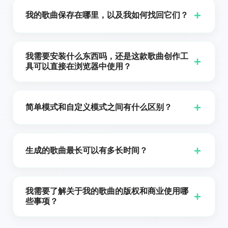
生成器，帮助你确定主题、情感和叙事角度，并为你生
+
我的歌曲保存在哪里，以及我如何找回它们？
成可直接演唱的原创歌词。之后你可以将这些歌词带到
在线歌曲创作工具，作为基础来生成富有表现力的歌声
你通过在线歌曲创作器生成的伴奏可以保存在你的账户
或与歌词契合的器乐版本。这样，从歌词到成品歌曲的
中，并在网站的“我的歌曲”部分查看。在那里你可以听以
我需要安装什么东西吗，还是这款歌曲创作工
整个流程都维持在 CancionIA.com 的生态系统内。
+
前的版本、比较结果，并决定要下载哪些用于视频、社
具可以直接在浏览器中使用？
交媒体或播客。这样，CancionIA.com 就像是一个用 AI
无需安装大型软件或复杂插件。CancionIA.com 被设计
生成的音乐创意的小型个人档案库。
为一个直接在浏览器中运行的网络应用程序，正如服务
+
简单模式和自定义模式之间有什么区别？
的技术说明所述。这意味着你可以从有网络连接的不同
设备访问在线歌曲创作工具，并在几分钟内开始生成音
在简单模式下，你只需写一段简短的歌曲描述（风格、
乐。
情感、氛围），在线歌曲创作器会负责其余部分：结
+
生成的歌曲最长可以有多长时间？
构、旋律和编配。它非常适合快速创建无需复杂操作的
创意。CancionIA.com 的自定义模式允许你控制更多方
时长取决于你在 CancionIA.com 的在线作曲器中选择的
面：你可以更精确地选择音乐风格、用 AI 生成歌词或粘
音乐模型。使用当前的模型，你可以创作更长的歌曲，
我需要了解关于我的歌曲的版权和商业使用哪
贴你自己的歌词、定义歌曲标题并更好地调整创作方
+
大约可达 8 分钟，同时保持结构和音乐连贯性。这使你
些事项？
向。两种模式使用相同的AI技术，但自定义模式适用于
能够从用于广告的极短 jingles 到为视频、直播或叙事项
希望对创作过程中的每个决定进行微调的用户。
CancionIA.com 区分生成音乐的个人使用和商业使用。
目设计的长篇乐曲进行创作。此外，在创建初始曲目