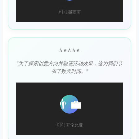
拉斐尔·T.
🇲🇽 墨西哥
⭐⭐⭐⭐⭐
"为了探索创意方向并验证活动效果，这为我们节
省了数天时间。"
👨‍💼
光年机构
🇨🇴 哥伦比亚