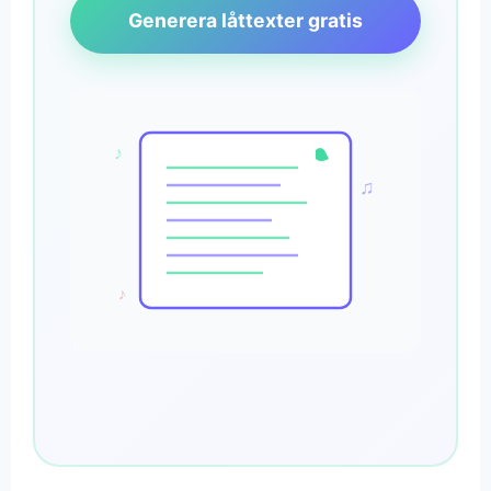
Generera låttexter gratis
♪
♫
♪