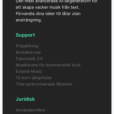
Den mest avancerade AI-låtgeneratorn för
att skapa vacker musik från text.
Förvandla dina idéer till låtar utan
ansträngning.
Support
Prissättning
Kontakta oss
CancionIA 3.0
Musiklicens för kommersiellt bruk
Extend-Music
Ta bort sångröster
Tids-synkroniserade låttexter
Juridisk
Användarvillkor