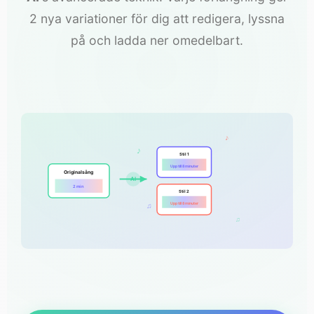
2 nya variationer för dig att redigera, lyssna
på och ladda ner omedelbart.
♪
♪
Stil 1
Upp till 8 minuter
Originalsång
AI
2 min
Stil 2
Upp till 8 minuter
♫
♫