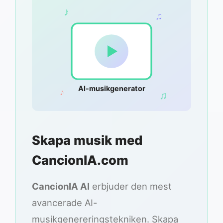
♪
♫
AI-musikgenerator
♪
♫
Skapa musik med
CancionIA.com
CancionIA AI
erbjuder den mest
avancerade AI-
musikgenereringstekniken. Skapa