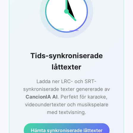
Tids-synkroniserade
låttexter
Ladda ner LRC- och SRT-
synkroniserade texter genererade av
CancionIA AI
. Perfekt för karaoke,
videoundertexter och musikspelare
med textvisning.
Hämta synkroniserade låttexter