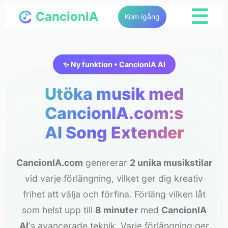
☰
CancionIA
Kom igång
✨ Ny funktion • CancionIA AI
Utöka musik med
CancionIA.com:s
AI Song Extender
CancionIA.com
genererar
2 unika musikstilar
vid varje förlängning, vilket ger dig kreativ
frihet att välja och förfina. Förläng vilken låt
som helst upp till
8 minuter
med
CancionIA
AI
's avancerade teknik. Varje förlängning ger