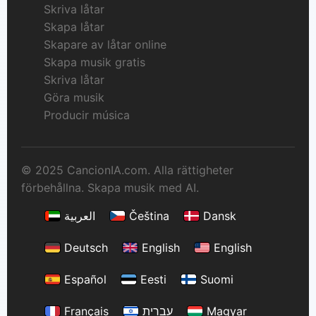
Skriva låtar
Skapa låtar
Skapare av låtar online
Skapa musik gratis
Skriva låtar
Göra musik
Producir música
© 2025 CancionIA.com. Alla rättigheter
förbehållna. Skapa musik med AI.
العربية
Čeština
Dansk
Deutsch
English
English
Español
Eesti
Suomi
Français
עברית
Magyar