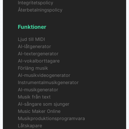
Integritetspolicy
Återbetalningspolicy
Funktioner
Ljud till MIDI
AI-låtgenerator
AI-textergenerator
AI-vokalborttagare
Förläng musik
AI-musikvideogenerator
Instrumentalmusikgenerator
AI-musikgenerator
Musik från text
AI-sångare som sjunger
Music Maker Online
Musikproduktionsprogramvara
Låtskapare