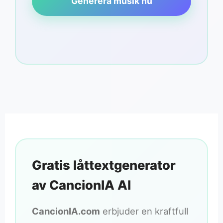
Generera musik nu
Gratis låttextgenerator
av CancionIA AI
CancionIA.com
erbjuder en kraftfull