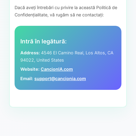
Dacă aveți întrebări cu privire la această Politică de
Confidențialitate, vă rugăm să ne contactați:
Intră în legătură:
Address:
4546 El Camino Real, Los Altos, CA
94022, United States
Website:
CancionIA.com
Email:
support@cancionia.com