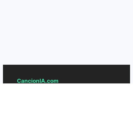
CancionIA.com
Cel mai avansat generator de melodii cu IA
pentru a crea muzică frumoasă din text.
Transformă-ți ideile în cântece fără efort.
Suport