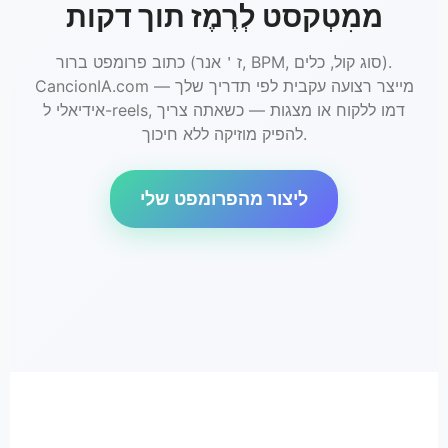
ממִטְקסט לְרֶמֶז תוך דקות
כתוב פרומפט ברור (ז＇אנר, BPM, סוג קול, כלים).
CancionIA.com מייצר רצועה עקבית לפי תדריך שלך —
אידיאלי ל-reels, דמו ללקוח או מצגות — כשאתה צריך
להפיק מוזיקה ללא חיכוך.
ליצור מהפרומפט שלי