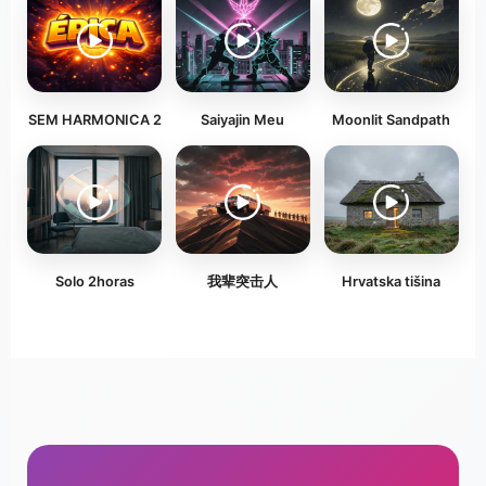
SEM HARMONICA 2
Saiyajin Meu
Moonlit Sandpath
Solo 2horas
我辈突击人
Hrvatska tišina