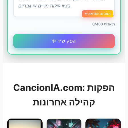
✨ התניעו השראה
0/400 תוֹאֵרוֹת
✨ הפק שיר
CancionIA.com: הפקות
קהילה אחרונות