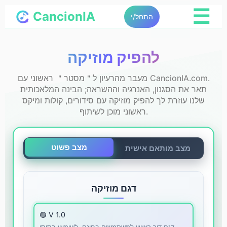
☰
CancionIA
התחל/י
להפיק מוזיקה
מעבר מהרעיון ל＂מסטר＂ ראשוני עם CancionIA.com.
תאר את הסגנון, האנרגיה וההשראה; הבינה המלאכותית
שלנו עוזרת לך להפיק מוזיקה עם סידורים, קולות ומיקס
ראשוני מוכן לשיתוף.
מצב פשוט
מצב מותאם אישית
דגם מוזיקה
🟣 V 1.0