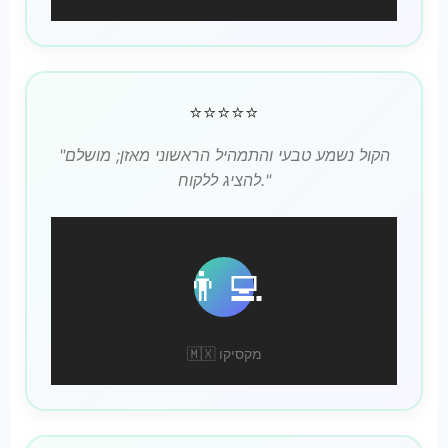
⭐⭐⭐⭐⭐
"הקול נשמע טבעי והתמהיל הראשוני מאזן; מושלם
להציג ללקוח."
👨‍💻
הקטור ד.
🇲🇽 מקסיקו