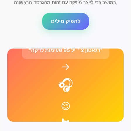
במושב כדי לייצר מוזיקה עם זהות מהגרסה הראשונה.
להפיק מילים
"רגאטון צ＇יל 95 פעימות לדקה"
→
🎧
😌