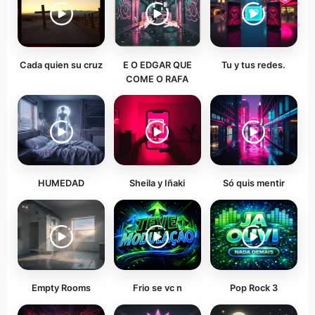
Cada quien su cruz
E O EDGAR QUE
Tu y tus redes.
COME O RAFA
HUMEDAD
Sheila y Iñaki
Só quis mentir
Empty Rooms
Frio se vc n
Pop Rock 3