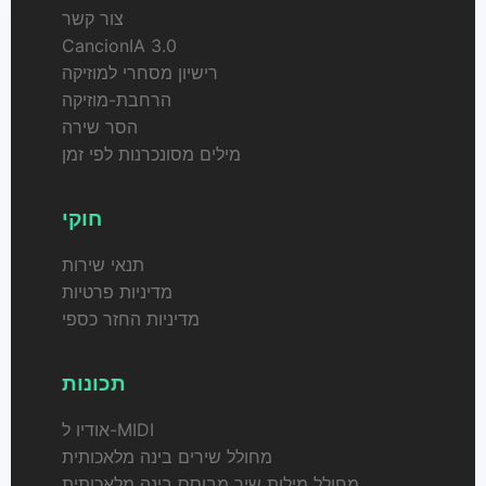
כמה ברצונך להמשיך ללטש את ההפקה.
צור קשר
CancionIA 3.0
רישיון מסחרי למוזיקה
הרחבת-מוזיקה
הסר שירה
מילים מסונכרנות לפי זמן
חוקי
תנאי שירות
מדיניות פרטיות
מדיניות החזר כספי
תכונות
אודיו ל-MIDI
מחולל שירים בינה מלאכותית
מחולל מילות שיר מבוסס בינה מלאכותית