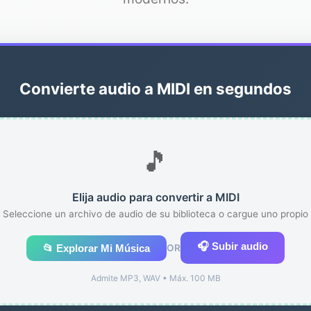
Convierte audio a MIDI en segundos
🎵
Elija audio para convertir a MIDI
Seleccione un archivo de audio de su biblioteca o cargue uno propio
🎧 Subir audio
📂 Explorar Mi Música
OR
Admite MP3, WAV • Máx. 100 MB