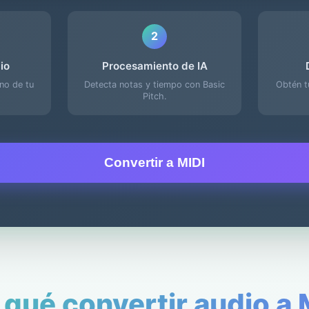
2
io
Procesamiento de IA
uno de tu
Detecta notas y tiempo con Basic
Obtén t
Pitch.
Convertir a MIDI
 qué convertir audio a 