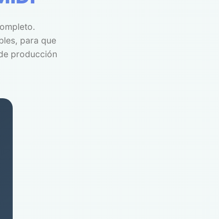
completo.
bles, para que
n de producción