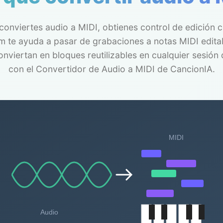
onviertes audio a MIDI, obtienes control de edición 
 te ayuda a pasar de grabaciones a notas MIDI edita
onviertan en bloques reutilizables en cualquier sesió
con el Convertidor de Audio a MIDI de CancionIA.
MIDI
Audio