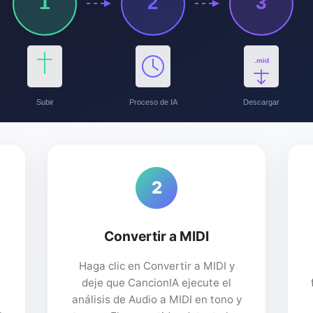
1
2
3
.mid
Subir
Proceso de IA
Descargar
2
Convertir a MIDI
Haga clic en Convertir a MIDI y
deje que CancionIA ejecute el
análisis de Audio a MIDI en tono y