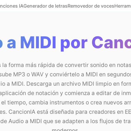
nciones IA
Generador de letras
Removedor de voces
Herram
 a MIDI por Can
s la forma más rápida de convertir sonido en notas
sube MP3 o WAV y conviértelo a MIDI en segundo
o a MIDI. Descarga un archivo MIDI limpio en for
aplicación de notación y comienza a editar de inm
 el tiempo, cambia instrumentos o crea nuevos arr
es. CancionIA está diseñada para creadores en E
 de Audio a MIDI que se adapten a los flujos de tr
modernos.