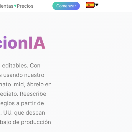
ientas
Precios
Comenzar
▼
cionIA
 editables. Con
s usando nuestro
mato .mid, ábrelo en
ediato. Reescribe
eglos a partir de
E. UU. que desean
abajo de producción