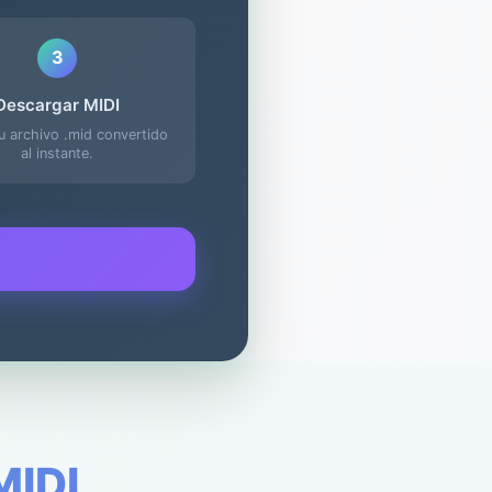
3
Descargar MIDI
u archivo .mid convertido
al instante.
MIDI