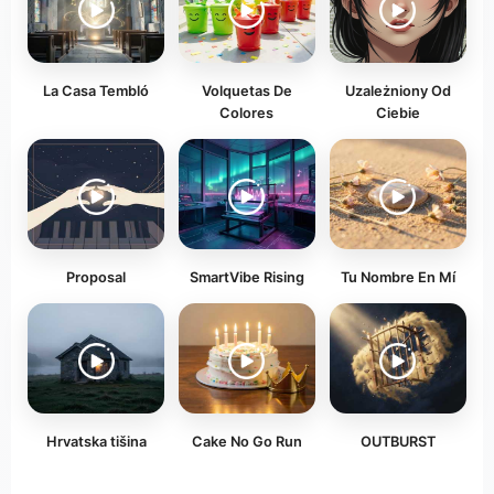
La Casa Tembló
Volquetas De
Uzależniony Od
Colores
Ciebie
Proposal
SmartVibe Rising
Tu Nombre En Mí
Hrvatska tišina
Cake No Go Run
OUTBURST