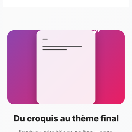
🎵
Du croquis au thème final
Esquissez votre idée en une ligne —genre,