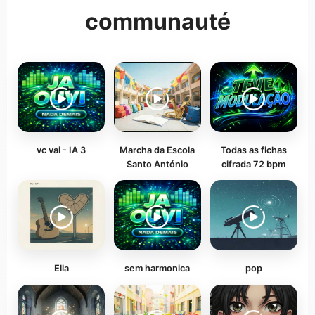
communauté
vc vai - IA 3
Marcha da Escola
Todas as fichas
Santo António
cifrada 72 bpm
Ella
sem harmonica
pop