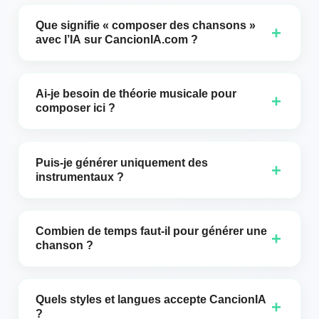
Que signifie « composer des chansons »
+
avec l’IA sur CancionIA.com ?
Transformer des descriptions et des préférences
musicales en mélodies, arrangements et voix que
Ai‑je besoin de théorie musicale pour
+
vous pouvez utiliser dans vos projets.
composer ici ?
Non. Avec un briefing clair (genre, mood, bpm,
instruments) vous obtiendrez des résultats utiles
Puis-je générer uniquement des
+
dès la première version.
instrumentaux ?
Oui. Activez l＇option instrumentale pour créer des
pistes sans voix principale.
Combien de temps faut-il pour générer une
+
chanson ?
Normalement quelques secondes ou quelques
minutes, selon la durée et la complexité de l＇invite.
Quels styles et langues accepte CancionIA
+
?