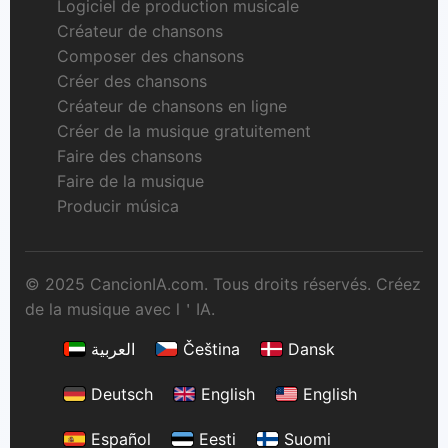
Logiciel de production musicale
Créateur de chansons
Composer des chansons
Créer des chansons
Créateur de chansons en ligne
Créer de la musique gratuitement
Faire des chansons
Faire de la musique
Producir música
© 2025 CancionIA.com. Tous droits réservés. Créez
de la musique avec l＇IA.
العربية
Čeština
Dansk
Deutsch
English
English
Español
Eesti
Suomi