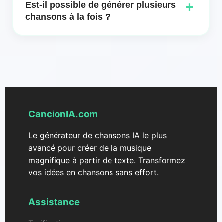
+
Est-il possible de générer plusieurs
Sélectionnez des genres tels que pop, rock, jazz,
chansons à la fois ?
classique, électronique et bien d＇autres pour créer
le son parfait pour votre projet.
Oui, Song Maker de CancionIA peut générer
plusieurs chansons simultanément pour une
expérience rationalisée. Cette fonctionnalité vous
permet d'explorer efficacement différentes
variantes de vos idées musicales.
CancionIA.com
Le générateur de chansons IA le plus
avancé pour créer de la musique
magnifique à partir de texte. Transformez
vos idées en chansons sans effort.
Assistance