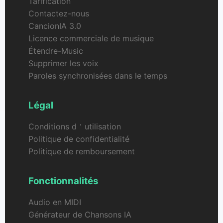
Tarification
Contactez-nous
CancionIA 3.0
Licence commerciale de musique
Étendre-Music
Supprimer les voix
Paroles synchronisées dans le temps
Légal
Conditions d＇utilisation
Politique de confidentialité
Politique de remboursement
Fonctionnalités
Audio en MIDI
Générateur de Chansons IA