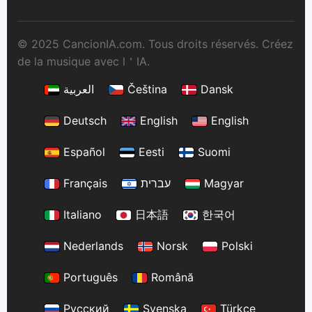
© 2025 CancionIA.com. Tous droits réservés. Créez
de la musique avec l＇IA.
العربية
Čeština
Dansk
Deutsch
English
English
Español
Eesti
Suomi
Français
עברית
Magyar
Italiano
日本語
한국어
Nederlands
Norsk
Polski
Português
Română
Русский
Svenska
Türkçe