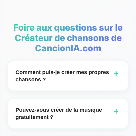
Foire aux questions sur le
Créateur de chansons de
CancionIA.com
+
Comment puis-je créer mes propres
chansons ?
Créer vos propres chansons n'a jamais été aussi
simple grâce à Song Maker de CancionIA AI. Que
+
Pouvez-vous créer de la musique
vous soyez débutant ou musicien expérimenté,
gratuitement ?
notre outil offre une interface intuitive qui vous
guide à chaque étape du processus de
Oui, avec Song Maker de CancionIA AI, vous
composition. Commencez par sélectionner un