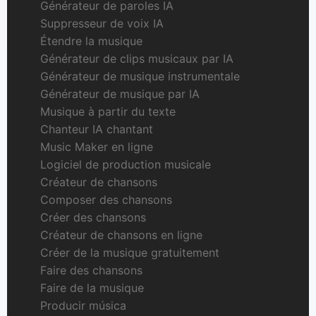
Générateur de paroles IA
Suppresseur de voix IA
Étendre la musique
Générateur de clips musicaux par IA
Générateur de musique instrumentale
Générateur de musique par IA
Musique à partir du texte
Chanteur IA chantant
Music Maker en ligne
Logiciel de production musicale
Créateur de chansons
Composer des chansons
Créer des chansons
Créateur de chansons en ligne
Créer de la musique gratuitement
Faire des chansons
Faire de la musique
Producir música