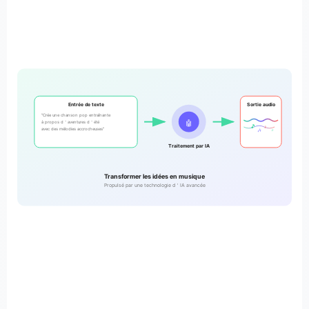
Entrée de texte
Sortie audio
"Crée une chanson pop entraînante
🤖
à propos d＇aventures d＇été
🎵
♪
avec des mélodies accrocheuses"
🎶
♫
Traitement par IA
Transformer les idées en musique
Propulsé par une technologie d＇IA avancée