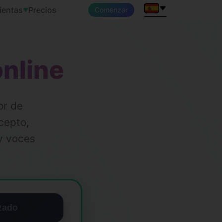
ientas
Precios
Comenzar
▼
nline
or de
cepto,
 y voces
zado