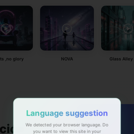
ts ,no glory
NOVA
Glass Alley
Language suggestion
♪
ción
We detected your browser language. Do
you want to view this site in your