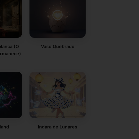
lanca (O
Vaso Quebrado
ermanece)
sland
Indara de Lunares