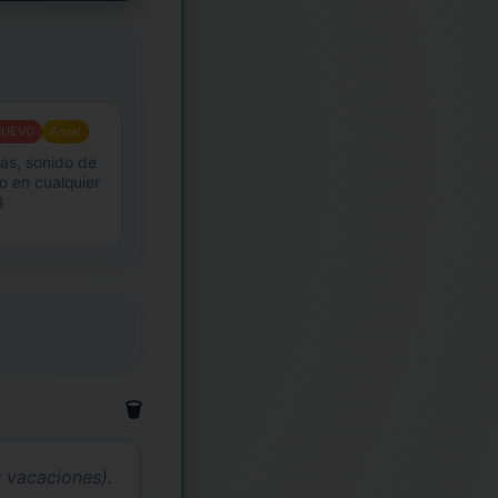
NUEVO
Anual
as, sonido de
o en cualquier
8
🗑️