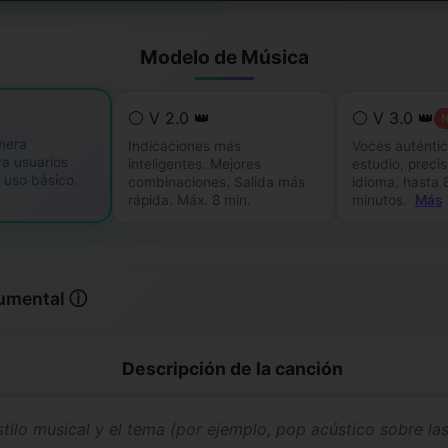
Modelo de Música
⚪ V 2.0 👑
⚪ V 3.0 👑
mera
Indicaciones más
Voces auténtic
ra usuarios
inteligentes. Mejores
estudio, precis
a uso básico.
combinaciones. Salida más
idioma, hasta 
rápida. Máx. 8 min.
minutos.
Más
rumental ⓘ
Descripción de la canción