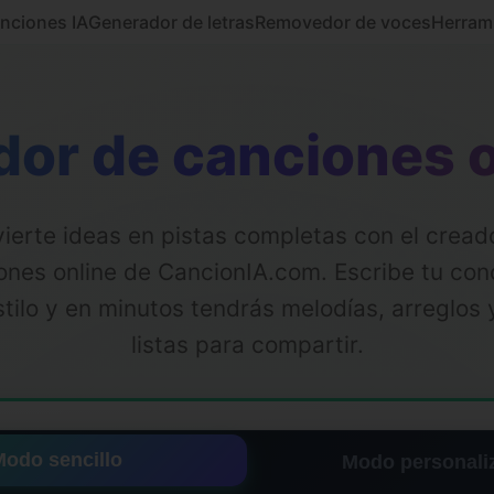
nciones IA
Generador de letras
Removedor de voces
Herram
dor de canciones o
ierte ideas en pistas completas con el cread
ones online de CancionIA.com. Escribe tu con
stilo y en minutos tendrás melodías, arreglos
listas para compartir.
Modo sencillo
Modo personali