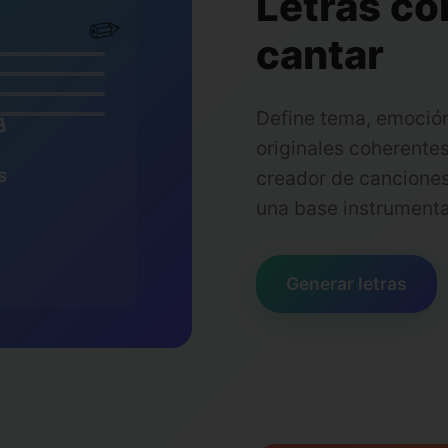
Letras con
✏️
cantar
Define tema, emoción 
a
originales coherentes 
creador de canciones
una base instrumenta
Generar letras