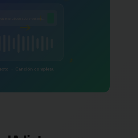
op energético sobre verano...
♪
exto → Canción completa