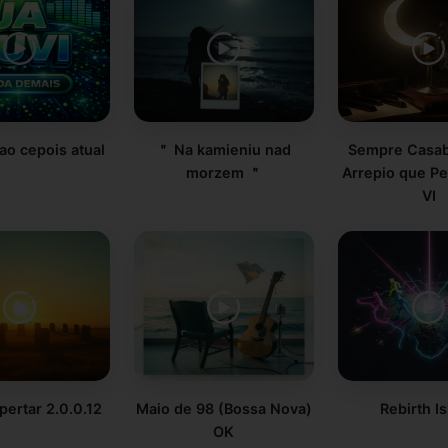
ao cepois atual
＂ Na kamieniu nad
Sempre Casab
morzem ＂
Arrepio que P
VI
ertar 2.0.0.12
Maio de 98 (Bossa Nova)
Rebirth I
OK