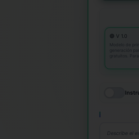
🟣 V 1.0
Modelo de pri
generación pa
gratuitos. Par
Inst