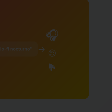
🎧
→
l lo-fi nocturno"
😌