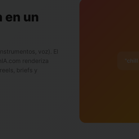
n en un
nstrumentos, voz). El
nIA.com renderiza
"chil
reels, briefs y