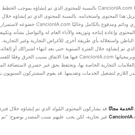
بالنسبة للمحتوى الذي تم إنشاؤه بموجب الخطط المجانية أو الشهرية، تحتفظ 
زيل هذا المحتوى واستخدامه. بالنسبة للمحتوى الذي تم إنشاؤه خلال م
خضوعه لاستمرار امتثالك لهذا الاتفاق، تمنحك m
لمحتوى وإعادة إنتاجه وتوزيعه والأداء العام له والتواصل بشأنه وتكيي
لباطن واستغلاله بأي طريقة أخرى للأغراض التجارية وغير التجارية
ي تم إنشاؤه خلال الفترة السنوية حتى بعد انتهاء اشتراكك أو إلغائه، ب
لعلامات التجارية الخاصة بها، وتحتفظ بحق غير حصري لاستضافة المحتو
در اللازم لتشغيل الخدمات وتقديمها. قد يقوم المشتركون السنويون 
لخدمة مجانًا
قد يشاركون المحتوى المُولد الذي تم إنشاؤه خلال فتر
CancionIA
غير تجارية، لكن يجب عليهم نسب المصدر بوضوح: "تم إنشاء هذا المحتوى بواسطة