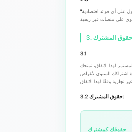
 على أي فوائد اقتصادية
وحقوق المشترك
3.1
CancionIA.c ترخيصًا عالميًا وغير حصري ودائم
مدة اشتراكك السنوي لأغراض
3.2 حقوق المشترك:
حقوقك كمشترك