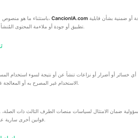
لا تقدم أي ضمانات صريحة أو ضمنية بشأن قابلية
CancionIA.com
باستثناء ما هو منصوص عليه صراحة في هذا الاتفاق،
تطبيق أو جودة أو ملاءمة المحتوى المُنشأ لأغراض أو تطبيقات محددة.
5.
الاستخدام غير المصرح به أو المعالجة غير السليمة للمحتوى المُولَّد.
ولية ضمان الامتثال لسياسات منصات الطرف الثالث ذات الصلة، ولوا
قوانين أخرى سارية عند استخدام المحتوى المُنشأ.