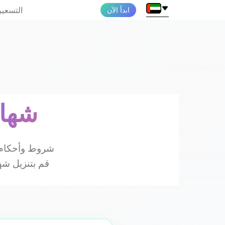
التسعير
ابدأ الآن
شهاد
شروط وأحكام ا