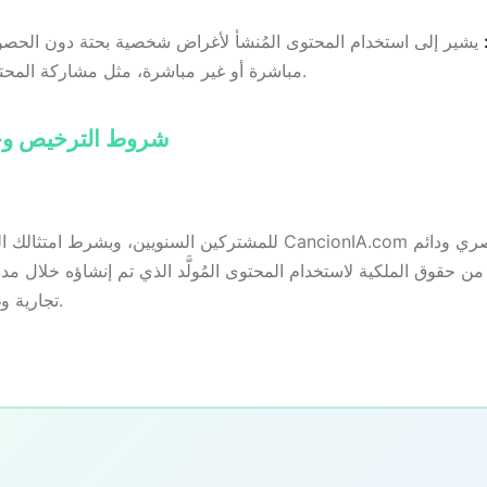
يشير إلى استخدام المحتوى المُنشأ لأغراض شخصية بحتة دون الحصول
مباشرة أو غير مباشرة، مثل مشاركة المحتوى على منصات غير ربحية.
3. شروط الترخيص 
للمشتركين السنويين، وبشرط امتثالك المستمر لهذا الاتفاق، تمنحك om
ا من حقوق الملكية لاستخدام المحتوى المُولَّد الذي تم إنشاؤه خلال 
تجارية وغير تجارية وفقًا لهذا الاتفاق.