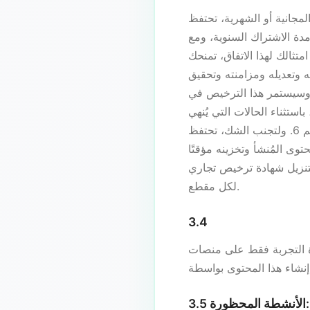
CancionIA.com بالملكية وتمنحك ترخيصًا
دة الاشتراك السنوية، ومع
CancionIA.co ترخيصًا عالميًا غير حصري ودائم ومدفوع بالكامل وخاليًا
فه وتعديله ومزامنته وتحقيق
، وسيستمر هذا الترخيص في
استثناء الحالات التي يُنهي
فيها هذا الاتفاق بسبب الخرق وفقًا للقسم 6. ولتجنب الشك، تحتفظ CancionIA.com بملكية نماذجها الأساسية وبرمجياتها
ى المُنشأ وتخزينه مؤقتًا
بتنزيل شهادة ترخيص تجاري
لكل مقطع.
3.4
ة التجربة فقط على منصات
3.5 الأنشطة المحظورة: