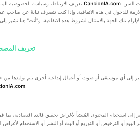
. كما تقر أيضاً بأنك بلغت السن
CancionIA.com
تعريف الارتباط، وسياسة الخصوصية المنشورة على الموقع الرسمي
لازمة للدخول في هذه الاتفاقية. وإذا كنت تتصرف نيابةً عن صاحب عم
ة لإلزام تلك الجهة بالامتثال لشروط هذه الاتفاقية، و"أنت" هنا تشير إ
2. تعريف المص
ر إلى أي موسيقى أو صوت أو أعمال إبداعية أخرى يتم توليدها من خل
ionIA.com
.
 إلى استخدام المحتوى المُنشأ لأغراض تحقيق فائدة اقتصادية، بما ف