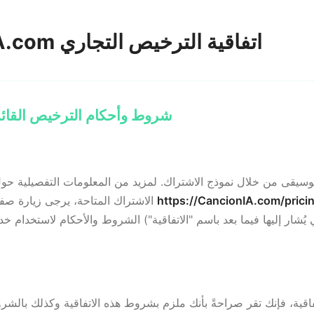
📜 CancionIA.com اتفاقية الترخيص التجاري
1. شروط وأحكام الترخيص القا
https://CancionIA.com/prici
الاشتراك المتاحة، يرجى زيارة صفحة الأسعار الخاصة بنا على
 يُشار إليها فيما بعد باسم "الاتفاقية") الشروط والأحكام لاستخدام 
اقية، فإنك تقر صراحةً بأنك ملزم بشروط هذه الاتفاقية وكذلك بالش