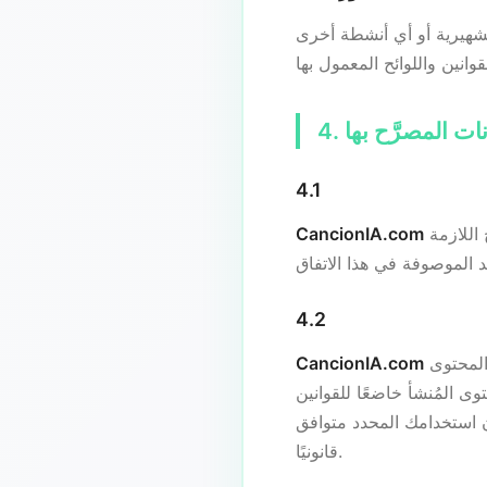
تشهيرية أو أي أنشطة أخرى
انات المصرَّح بها
4.1
تستخدم تقنيات طرف ثالث وملكية وتتخذ تدابير معقولة لضمان حصولها على الحقوق والتصاريح اللازمة
CancionIA.com
4.2
تصمم وتشغل خدماتها لتقليل مخاطر الملكية الفكرية في المحتوى المُنشأ ولجعل هذا النوع من المحتوى
CancionIA.com
ى المُنشأ خاضعًا للقوانين
ن استخدامك المحدد متوافق
قانونيًا.