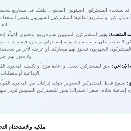
قد يستخدم المشتركون السنويون المحتوى المُنشَأ في مشاريع شخصية
أعمال أكبر أو مشاريع إبداعية؛ المشتركون الشهريون يقتصر استخدام
الشخصي غير التجاري.
ت المتعددة:
يجوز للمشتركين السنويين نشر/توزيع المحتوى المُولَّد (تجار
لا تقتصر على، يوتيوب، تيك توك، إنستغرام، تويتش، فيسبوك، سبوتي
 المشتركون الشهريون فيجوز لهم مشاركته أو عرضه لأغراض شخصية 
ولا يجوز لهم إجراء أي توزيع تجاري.
 الإبداعي:
يحق للمشتركين تعديل أو إعادة مزج أو تكييف المحتوى المُول
الإبداعية أو متطلبات المشروع المحددة.
:
يَسمح فقط للمشتركين السنويين بتوليد إيرادات من المحتوى المُولَّ
م إضافية بخلاف سعر الاشتراك؛ يجوز للمشتركين السنويين تنزيل شه
3.3 ملكية والاستخدام التجاري للمحتوى المُنشَأ: