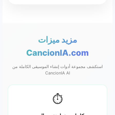
♪
مزید ميزات
♬
CancionIA.com
استكشف مجموعة أدوات إنشاء الموسيقى الكاملة من
CancionIA AI
⏱️