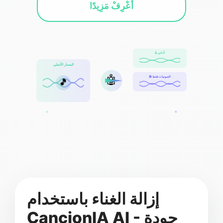
أَعْرِفْ مَزِيدًا
🎸 أداتي
المسار الأصلي
🤖
🎤 الصوتيات فقط
🎵
إزالة الغناء باستخدام
CancionIA AI - جودة