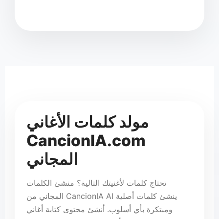
طناعي
CancionIA
قى
🎵
مولد كلمات الأغاني
CancionIA.com
المجاني
تحتاج كلمات لأغنيتك التالية؟ منشئ الكلمات
المجاني من CancionIA AI ينشئ كلمات أصلية
ومبتكرة بأي أسلوب. أنشئ محتوى كتابة أغاني