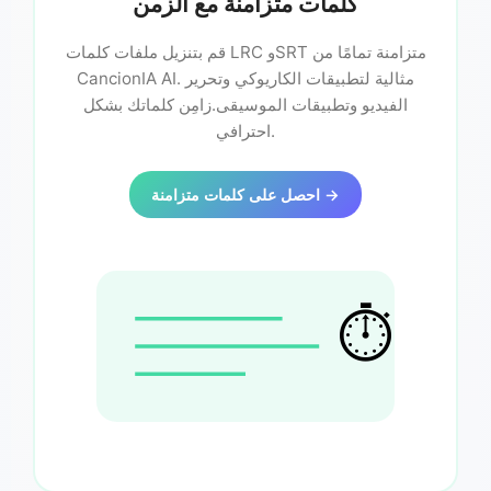
كلمات متزامنة مع الزمن
قم بتنزيل ملفات كلمات LRC وSRT متزامنة تمامًا من
CancionIA AI. مثالية لتطبيقات الكاريوكي وتحرير
الفيديو وتطبيقات الموسيقى.زامِن كلماتك بشكل
احترافي.
احصل على كلمات متزامنة →
⏱️