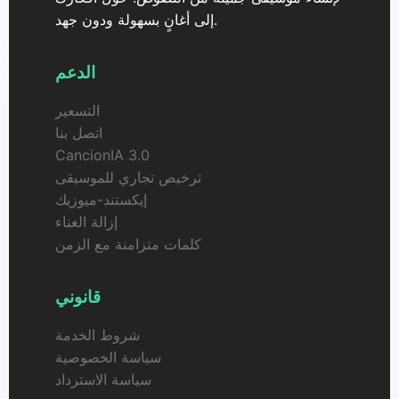
إلى أغانٍ بسهولة ودون جهد.
الدعم
التسعير
اتصل بنا
CancionIA 3.0
ترخيص تجاري للموسيقى
إيكستند-ميوزيك
إزالة الغناء
كلمات متزامنة مع الزمن
قانوني
شروط الخدمة
سياسة الخصوصية
سياسة الاسترداد