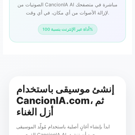
الصوتيات من CancionIA AI مباشرة في متصفحك
لإزالة الأصوات من أي مكان، في أي وقت.
أداة عبر الإنترنت بنسبة 100%
إنشئ موسيقى باستخدام
CancionIA.com، ثم
أزل الغناء
ابدأ بإنشاء أغانٍ أصلية باستخدام مُولّد الموسيقى
القوي من CancionIA AI. بمجرد أن تنشئ