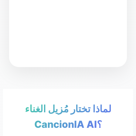
اي
لماذا تختار مُزيل الغناء
CancionIA AI؟
🎸 أداتي
لا غناء