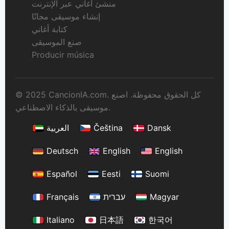
منشئ أغاني عبر الإنترنت
إنشاء موسيقى مجانًا
كتابة أغاني
صنع الموسيقى
Producir música
© 2025 CancionIA.com. كل الحقوق محفوظة. اصنع
موسيقى بالذكاء الاصطناعي.
Dansk
Čeština
العربية
Deutsch
English
English
Español
Eesti
Suomi
Magyar
עברית
Français
Italiano
日本語
한국어