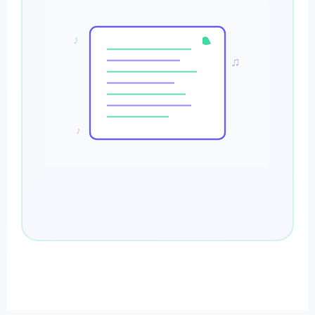
♪
♫
♪