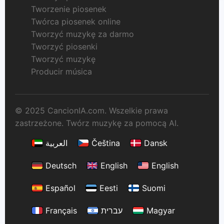
Tworzenie piosenek
Twórca piosenek online
Tworzyć muzykę za darmo
Tworzyć piosenki
Tworzyć muzykę
Producir música
© 2025 CancionIA.com. Wszelkie prawa
zastrzeżone. Twórz muzykę za pomocą AI.
العربية
Čeština
Dansk
Deutsch
English
English
Español
Eesti
Suomi
Français
עברית
Magyar