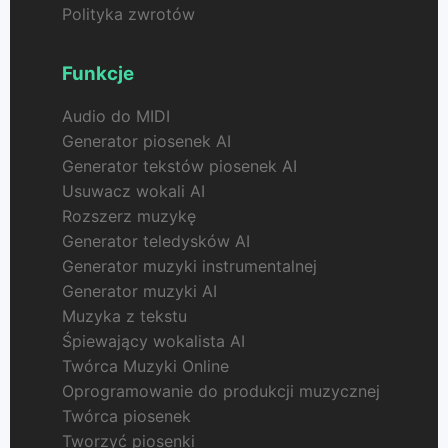
Polityka zwrotów
Funkcje
Audio do MIDI
Generator piosenek AI
Generator tekstów piosenek AI
Usuwacz wokali AI
Rozszerz muzykę
Generator teledysków AI
Generator muzyki instrumentalnej
Generator muzyki AI
Muzyka z tekstu
Śpiewający wokalista AI
Twórca Muzyki Online
Oprogramowanie do produkcji muzycznej
Twórca piosenek
Tworzyć piosenki