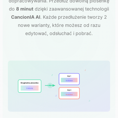
dopracowywania. Przedłuż dowolną piosenkę
do
8 minut
dzięki zaawansowanej technologii
CancionIA AI
. Każde przedłużenie tworzy 2
nowe warianty, które możesz od razu
edytować, odsłuchać i pobrać.
♪
♪
Styl 1
Do 8 minut
Oryginalna piosenka
AI
2 minuty
Styl 2
Do 8 minut
♫
♫