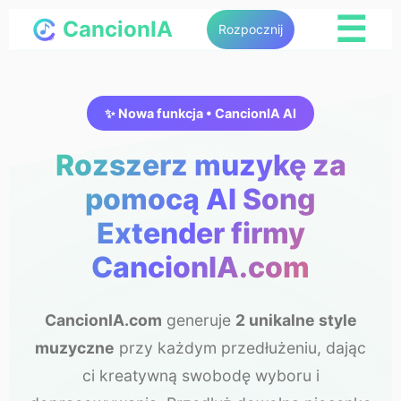
☰
CancionIA
Rozpocznij
✨ Nowa funkcja • CancionIA AI
Rozszerz muzykę za
pomocą AI Song
Extender firmy
CancionIA.com
CancionIA.com
generuje
2 unikalne style
muzyczne
przy każdym przedłużeniu, dając
ci kreatywną swobodę wyboru i