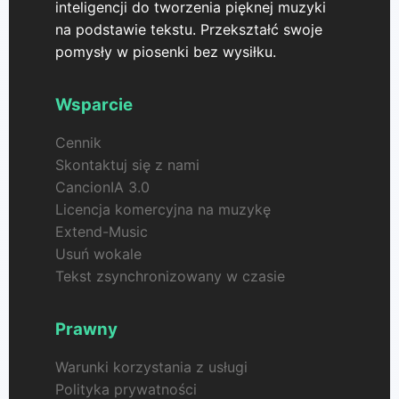
inteligencji do tworzenia pięknej muzyki
na podstawie tekstu. Przekształć swoje
pomysły w piosenki bez wysiłku.
Wsparcie
Cennik
Skontaktuj się z nami
CancionIA 3.0
Licencja komercyjna na muzykę
Extend-Music
Usuń wokale
Tekst zsynchronizowany w czasie
Prawny
Warunki korzystania z usługi
Polityka prywatności