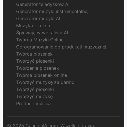
Generator teledysków AI
Generator muzyki instrumentalnej
Generator muzyki AI
Muzyka z tekstu
Śpiewający wokalista AI
Twórca Muzyki Online
Oprogramowanie do produkcji muzycznej
Twórca piosenek
Tworzyć piosenki
Tworzenie piosenek
Twórca piosenek online
Tworzyć muzykę za darmo
Tworzyć piosenki
Tworzyć muzykę
Producir música
© 2025 CancionIA.com. Wszelkie prawa