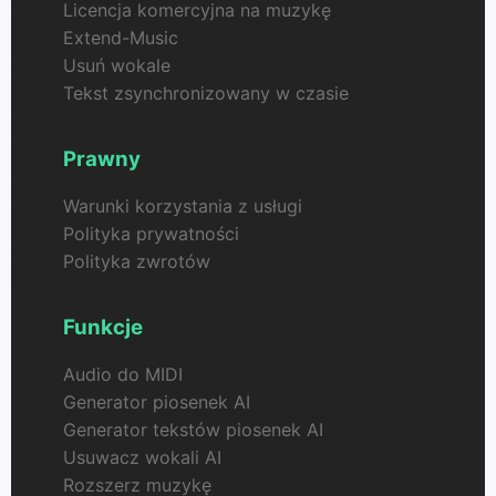
Licencja komercyjna na muzykę
Extend-Music
Usuń wokale
Tekst zsynchronizowany w czasie
Prawny
Warunki korzystania z usługi
Polityka prywatności
Polityka zwrotów
Funkcje
Audio do MIDI
Generator piosenek AI
Generator tekstów piosenek AI
Usuwacz wokali AI
Rozszerz muzykę