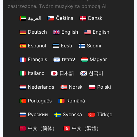
zastrzeżone. Twórz muzykę za pomocą AI.
العربية
Čeština
Dansk
Deutsch
English
English
Español
Eesti
Suomi
Français
עברית
Magyar
Italiano
日本語
한국어
Nederlands
Norsk
Polski
Português
Română
Русский
Svenska
Türkçe
中文（简体）
中文（繁體）