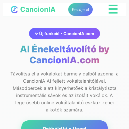
☰
CancionIA
Kezdje el
✨ Új funkció • CancionIA.com
AI Énekeltávolító by
CancionIA.com
Távolítsa el a vokálokat bármely dalból azonnal a
CancionIA AI fejlett vokáltalanítójával.
Másodpercek alatt kinyerhetőek a kristálytiszta
instrumentális sávok és az izolált vokálok. A
legerősebb online vokáltalanító eszköz zenei
alkotók számára.
Próbáld ki a Vocal