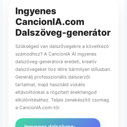
🎵
Ingyenes
CancionIA.com
Dalszöveg-generátor
Szükséged van dalszövegekre a következő
számodhoz? A CancionIA AI ingyenes
dalszöveg-generátora eredeti, kreatív
dalszövegeket hoz létre bármilyen stílusban.
Generálj professzionális dalszerzői
tartalmat, majd használd vokális
eltávolítónkat a rögzített énekhangod
elkülönítéséhez. Teljes zenekészítő csomag
a CancionIA.com-tól.
Ingyenes dalszöveg-