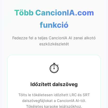
Több CancionIA.com
♬
funkció
Fedezze fel a teljes CancionIA AI zenei alkotó
eszközkészletét
⏱️
Időzített dalszöveg
Tölts le tökéletesen időzített LRC és SRT
dalszövegfájlokat a CancionIA AI-tól.
Tökéletes karaoke lejátszókhoz,