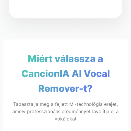
Válassz
Miért válassza a
CancionI
CancionIA AI Vocal
🎸 Instrumentális
Nincs énekes hang/ének nélküli
Remover-t?
Tapasztalja meg a fejlett MI-technológia erejét,
amely professzionális eredménnyel távolítja el a
vokálokat