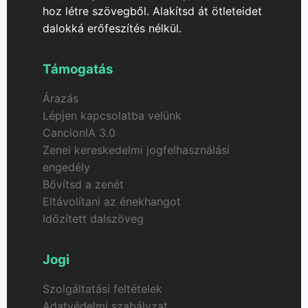
hoz létre szövegből. Alakítsd át ötleteidet
dalokká erőfeszítés nélkül.
Támogatás
Árazás
Lépjen kapcsolatba velünk
CancionIA 3.0
Zenei kereskedelmi jogfelhasználási
engedély
Bővítsd a zenét
Eltávolítani az énekhangot
Időzített dalszöveg
Jogi
Szolgáltatási feltételek
Adatvédelmi szabályzat