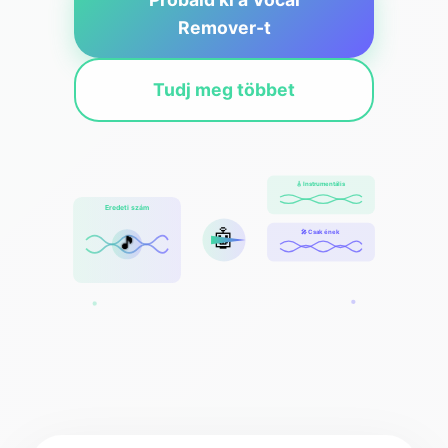
Remover-t
Tudj meg többet
🎸 Instrumentális
Eredeti szám
🤖
🎤 Csak ének
🎵