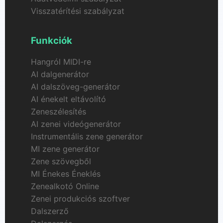
Visszatérítési szabályzat
Funkciók
Hangról MIDI-re
AI dalgenerátor
AI dalszöveg-generátor
AI énekelt eltávolító
Zeneszélesítés
AI zenei videógenerátor
Instrumentális zene generátor
MI zene generátor
Zene szövegből
MI Énekes Éneklés
Zenealkotó Online
Zenei produkciós szoftver
Dalszerző