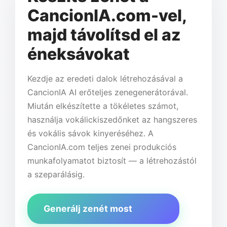
CancionIA.com-vel,
majd távolítsd el az
éneksávokat
Kezdje az eredeti dalok létrehozásával a
CancionIA AI erőteljes zenegenerátorával.
Miután elkészítette a tökéletes számot,
használja vokálickiszedőnket az hangszeres
és vokális sávok kinyeréséhez. A
CancionIA.com teljes zenei produkciós
munkafolyamatot biztosít — a létrehozástól
a szeparálásig.
Generálj zenét most