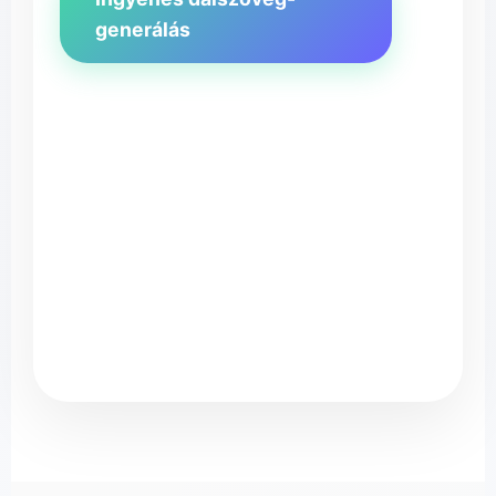
generálás
Cancio
♪