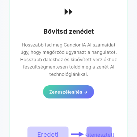
⏩
Bővítsd zenédet
Hosszabbítsd meg CancionIA AI számaidat
úgy, hogy megőrzöd ugyanazt a hangulatot.
Hosszabb dalokhoz és kibővített verziókhoz
feszültségmentesen toldd meg a zenét AI
technológiánkkal.
Zeneszélesítés →
Eredeti
Kiterjesztett