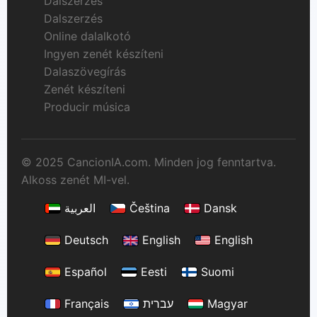
Dalszerzés
Dalszerzés
Online dalalkotó
Ingyen zenét készíteni
Dalaszövegírás
Zenét készíteni
Producir música
© 2025 CancionIA.com. Minden jog fenntartva.
Alkoss zenét MI-vel.
العربية
Čeština
Dansk
Deutsch
English
English
Español
Eesti
Suomi
Français
עברית
Magyar