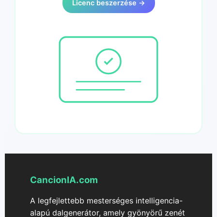
Licenc beszerzése →
CancionIA.com
A legfejlettebb mesterséges intelligencia-
alapú dalgenerátor, amely gyönyörű zenét