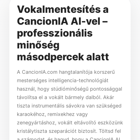
Vokalmentesítés a
CancionIA AI-vel –
professzionális
minőség
másodpercek alatt
A CancionIA.com hangtalanítója korszerű
mesterséges intelligencia-technológiát
használ, hogy stúdióminőségű pontossággal
távolítsa el a vokált bármely dalból. Akár
tiszta instrumentális sávokra van szükséged
karaokéhoz, remixekhez vagy
zenegyártáshoz, vokált eltávolító eszközünk
kristálytiszta szeparációt biztosít. Töltsd fel
a számodat, és hagyd, hogy a CancionIA AI