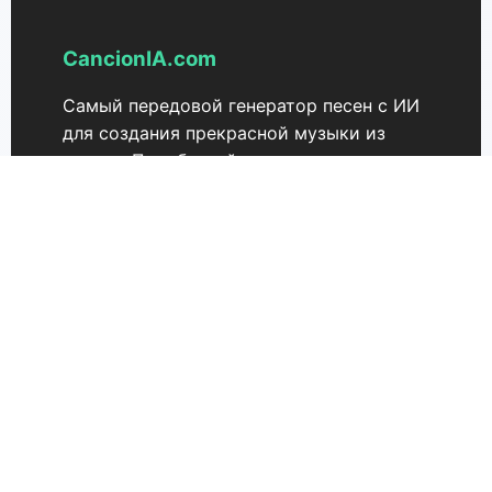
CancionIA.com
Самый передовой генератор песен с ИИ
для создания прекрасной музыки из
текста. Преобразуйте свои идеи в песни
без усилий.
Поддержка
Ценообразование
Свяжитесь с нами
CancionIA 3.0
Музыкальная коммерческая лицензия
Extend-Музыка
Удалить вокал
Синхронизированные по времени тексты