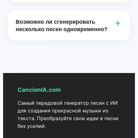
в завершённые музыкальные композиции.
Да, вы можете выбрать из множества стилей и
сценариев, соответствующих вашим
+
Возможно ли сгенерировать
потребностям. Выбирайте жанры, такие как поп,
несколько песен одновременно?
рок, джаз, классическая, электронная и многие
другие, чтобы создать идеальное звучание для
Да, Song Maker от CancionIA может
вашего проекта.
генерировать несколько песен одновременно
для упрощённой работы. Эта функция позволяет
вам эффективно исследовать различные
варианты ваших музыкальных идей.
CancionIA.com
Самый передовой генератор песен с ИИ
для создания прекрасной музыки из
текста. Преобразуйте свои идеи в песни
без усилий.