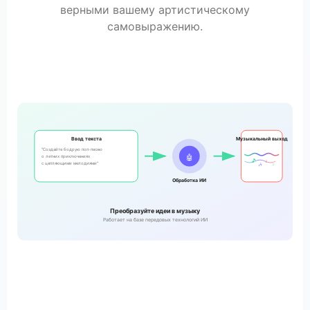
верными вашему артистическому
самовыражению.
Ввод текста
Музыкальный выход
"Создайте бодрую поп-песню
🤖
о летних приключениях
🎵
♪
с цепляющими мелодиями"
🎶
♫
Обработка ИИ
Преобразуйте идеи в музыку
Работает на базе передовых технологий ИИ