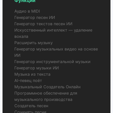
Функции
Аудио в MIDI
Генератор песен ИИ
Генератор текстов песен ИИ
Искусственный интеллект — удаление
вокала
Расширить музыку
Генератор музыкальных видео на основе
ИИ
Генератор инструментальной музыки
Генератор музыки ИИ
Музыка из текста
AI-певец поёт
Музыкальный Создатель Онлайн
Программное обеспечение для
музыкального производства
Создатель песен
Сочинять песни