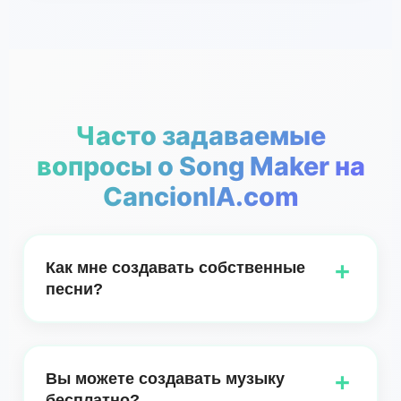
Часто задаваемые
вопросы о Song Maker на
CancionIA.com
+
Как мне создавать собственные
песни?
Создавать собственные песни стало как никогда
проще с Song Maker от CancionIA AI. Независимо
+
Вы можете создавать музыку
от того, новичок вы или опытный музыкант, наш
бесплатно?