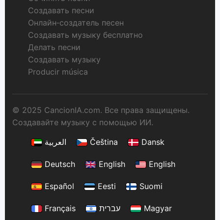
Создавать песни
Онлайн‑создатель песен
Создавать музыку бесплатно
Делать песни
Создавать музыку
Producir música
© 2025 CancionIA.com. Все права защищены.
Создавайте музыку с помощью ИИ.
العربية
Čeština
Dansk
Deutsch
English
English
Español
Eesti
Suomi
Français
עברית
Magyar