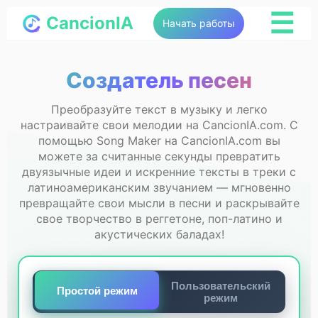
☰
CancionIA
Начать работы
Создатель песен
Преобразуйте текст в музыку и легко
настраивайте свои мелодии на CancionIA.com. С
помощью Song Maker на CancionIA.com вы
можете за считанные секунды превратить
двуязычные идеи и искренние тексты в треки с
латиноамериканским звучанием — мгновенно
превращайте свои мысли в песни и раскрывайте
свое творчество в реггетоне, поп-латино и
акустических баладах!
Пользовательский
Простой режим
режим