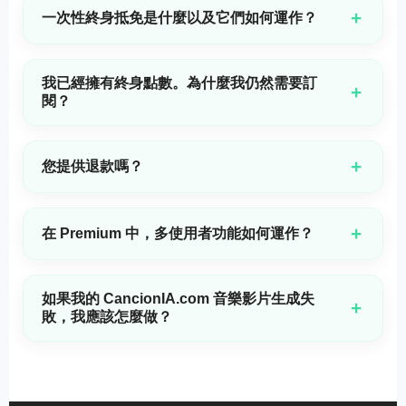
聲線,錄音室級的音質,直覺化的控制,以及最長可達 8 分鐘的歌曲
+
一次性終身抵免是什麼以及它們如何運作？
長度。CancionIA.com 3.0 僅對年度訂閱用戶開放。
終身點數為一次性購買,永不過期。它們與您的訂閱同時運作——
會先使用您每月或每年配額,然後自動使用終身點數。當您需要額
我已經擁有終身點數。為什麼我仍然需要訂
外創作能量而又不想升級方案時,這是最理想的選擇。
+
閱？
一次性終身額度僅出售給 CancionIA.com 訂閱者。如果您的訂
閱結束,您仍然可以使用任何剩餘的終身額度,但它們不算作會員
+
您提供退款嗎？
資格。若沒有有效訂閱,您將無法使用訂閱者功能,例如音樂下載,
延長音樂（Extend Music）,商業授權或我們最新且最先進的模
為了在高昂的營運與 AI 成本下確保平台的永續運作,請在訂閱前
型。
務必詳閱我們的退款政
+
在 Premium 中，多使用者功能如何運作？
策:
https://www.cancionia.com/refund
。退款申請必須在購買
後 24 小時內提出,逾期提出的申請將無法處理。此外,帳戶已使
高級方案允許最多 3 位使用者同時存取同一個帳戶。非常適合希
用的點數必須少於 2 點才有資格獲得退款。
望在共享相同訂閱的同時一起創作音樂的團隊、合作者或家庭成
如果我的 CancionIA.com 音樂影片生成失
員。
+
敗，我應該怎麼做？
CancionIA.com 的音樂影片生成器只需結合一首歌曲 + 一張相
片,即可創建無浮水印的影片,並具有對嘴口型同步與自動同步字
幕。若您的影片生成失敗,您的點數將自動退還至您的帳戶。