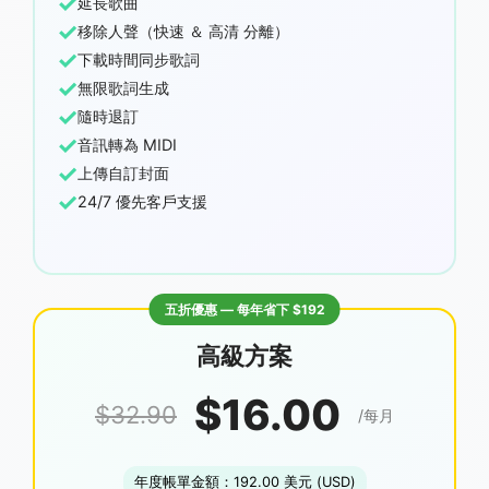
✓
延長歌曲
✓
移除人聲（快速 ＆ 高清 分離）
✓
下載時間同步歌詞
✓
無限歌詞生成
✓
隨時退訂
✓
音訊轉為 MIDI
✓
上傳自訂封面
✓
24/7 優先客戶支援
五折優惠 — 每年省下 $192
高級方案
$16.00
$32.90
/每月
年度帳單金額：192.00 美元 (USD)