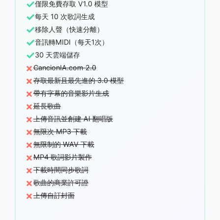
✓
僅限免費存取 V1.0 模型
✓
每天 10 次歌詞生成
✓
移除人聲（快速分離）
✓
音訊轉MIDI（每天1次）
✓
30 天雲端儲存
×
CancionIA.com 2.0
×
存取最新且最先進的 3.0 模型
×
帶有字幕的音樂影片生成
×
延長歌曲
×
上傳音訊並創建 AI 翻唱版
×
無限次 MP3 下載
×
無限制的 WAV 下載
×
MP4 歌詞影片製作
×
下載時間同步歌詞
×
歌曲的商業許可證
×
上傳自訂封面