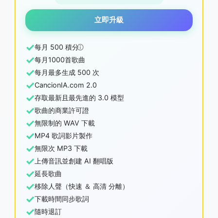
立即升級
✓
每月 500 積分
✓
每月1000首歌曲
✓
每月最多生成 500 次
✓
CancionIA.com 2.0
✓
存取最新且最先進的 3.0 模型
✓
歌曲的商業許可證
✓
無限制的 WAV 下載
✓
MP4 歌詞影片製作
✓
無限次 MP3 下載
✓
上傳音訊並創建 AI 翻唱版
✓
延長歌曲
✓
移除人聲（快速 ＆ 高清 分離）
✓
下載時間同步歌詞
✓
隨時退訂