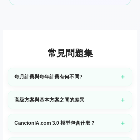
常見問題集
+
每月計費與每年計費有何不同?
每月方案僅包含 MP3 下載。年度方案同時包含 MP3 與 WAV
下載,並可使用我們最新且最先進的 3.0 模型,以及每首生成曲目
+
高級方案與基本方案之間的差異
的商業授權。與按月付費相比,您還可節省高達 50%,只需一次預
付即可獲得整整一年的不中斷高級使用權。
進階方案提供超過基礎方案三倍以上的使用配額。每次音樂生成
相較於基礎方案也便宜50%，並且您可以使用同一帳戶同時在最
+
CancionIA.com 3.0 模型包含什麼？
多三個裝置上登入。
CancionIA.com 3.0 是我們最先進的人工智慧模型,具備真實的