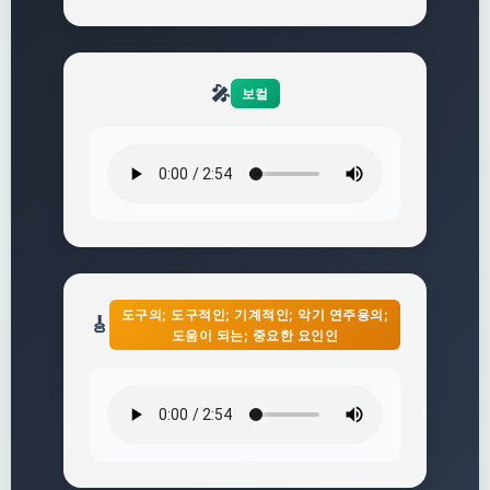
🎤
보컬
도구의; 도구적인; 기계적인; 악기 연주용의;
🎸
도움이 되는; 중요한 요인인