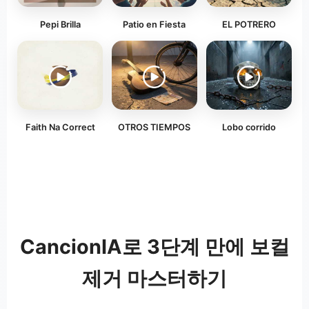
Pepi Brilla
Patio en Fiesta
EL POTRERO
Faith Na Correct
OTROS TIEMPOS
Lobo corrido
CancionIA로 3단계 만에 보컬
제거 마스터하기