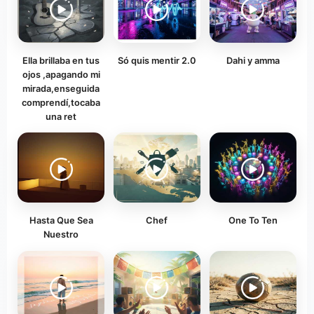
Ella brillaba en tus
Só quis mentir 2.0
Dahi y amma
ojos ,apagando mi
mirada,enseguida
comprendí,tocaba
una ret
Hasta Que Sea
Chef
One To Ten
Nuestro