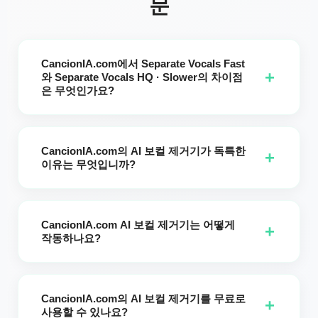
문
CancionIA.com에서 Separate Vocals Fast
+
와 Separate Vocals HQ · Slower의 차이점
은 무엇인가요?
A: CancionIA.com에서는 Separate Vocals Fast와 Separate
Vocals HQ · Slower 모두 작업당 1크레딧을 사용하지만,
CancionIA.com의 AI 보컬 제거기가 독특한
Separate Vocals Fast는 모든 사용자가 이용할 수 있는 반면
+
이유는 무엇입니까?
Separate Vocals HQ · Slower는 프리미엄 가입자 전용입니다.
HQ · Slower 모드는 더 고급 AI 모델을 사용해 오디오를 3배 더
CancionIA.com의 AI 보컬 제거기는 고급 인공지능을 사용하여
오래 처리하여 더 깨끗하고 고품질의 보컬 분리를 제공하며 훨씬
어떤 노래에서도 보컬을 정확하게 분리합니다. 기본적인 보컬 제
더 많은 컴퓨팅 자원이 필요합니다.
CancionIA.com AI 보컬 제거기는 어떻게
거기와 달리 CancionIA의 AI는 사용자 제작 트랙과 업로드된 노
+
작동하나요?
래 모두에 최적화되어 모든 음악 스타일에 대해 높은 품질의 결
과를 보장합니다.
CancionIA.com로 음악을 생성하거나 자신의 MP3 또는 WAV
파일을 업로드한 다음 보컬 제거 프로세스를 시작하려면 클릭하
CancionIA.com의 AI 보컬 제거기를 무료로
세요. 약 3분 후에 악기 전용 트랙 1개와 보컬 전용 트랙 1개, 총
+
사용할 수 있나요?
두 개의 분리된 트랙을 받을 수 있으며 이는 노래방, 커버 또는