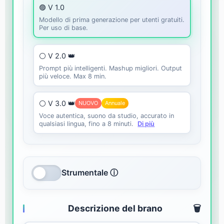
🟣 V 1.0
Modello di prima generazione per utenti gratuiti.
Per uso di base.
⚪ V 2.0 👑
Prompt più intelligenti. Mashup migliori. Output
più veloce. Max 8 min.
⚪ V 3.0 👑
NUOVO
Annuale
Voce autentica, suono da studio, accurato in
qualsiasi lingua, fino a 8 minuti.
Di più
Strumentale ⓘ
Descrizione del brano
🗑️