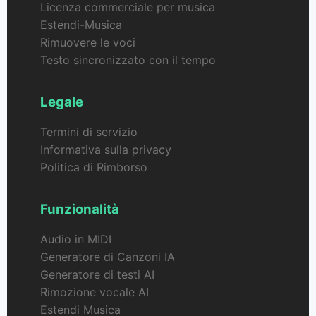
Licenza commerciale per musica
Estendi-Musica
Rimuovere le voci
Testo sincronizzato con il tempo
Legale
Termini di servizio
Informativa sulla privacy
Politica di Rimborso
Funzionalità
Audio in MIDI
Generatore di Canzoni IA
Generatore di testi AI
Rimozione vocale AI
Estendi Musica