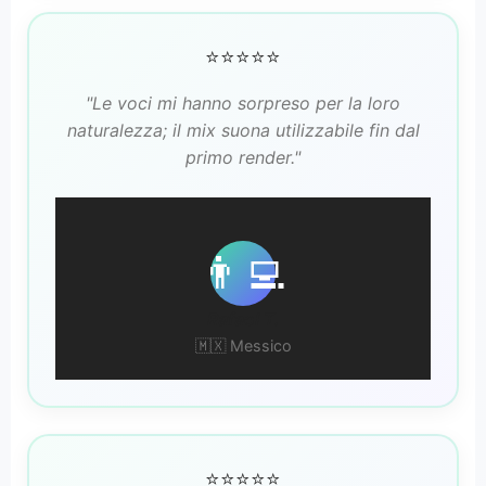
⭐⭐⭐⭐⭐
"Le voci mi hanno sorpreso per la loro
naturalezza; il mix suona utilizzabile fin dal
primo render."
👨‍💻
Rafael T.
🇲🇽 Messico
⭐⭐⭐⭐⭐