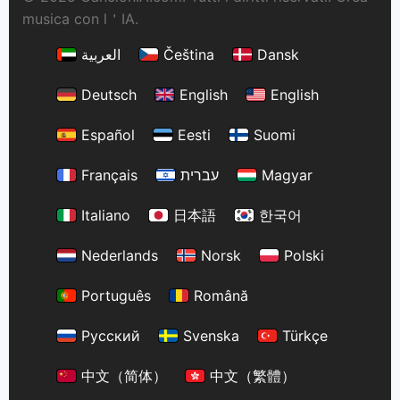
musica con l＇IA.
العربية
Čeština
Dansk
Deutsch
English
English
Español
Eesti
Suomi
Français
עברית
Magyar
Italiano
日本語
한국어
Nederlands
Norsk
Polski
Português
Română
Русский
Svenska
Türkçe
中文（简体）
中文（繁體）