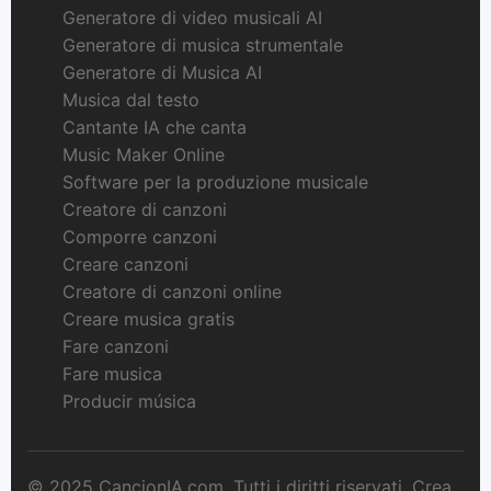
Generatore di video musicali AI
Generatore di musica strumentale
Generatore di Musica AI
Musica dal testo
Cantante IA che canta
Music Maker Online
Software per la produzione musicale
Creatore di canzoni
Comporre canzoni
Creare canzoni
Creatore di canzoni online
Creare musica gratis
Fare canzoni
Fare musica
Producir música
© 2025 CancionIA.com. Tutti i diritti riservati. Crea