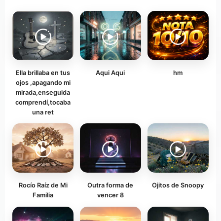
Ella brillaba en tus
Aqui Aqui
hm
ojos ,apagando mi
mirada,enseguida
comprendí,tocaba
una ret
Rocío Raíz de Mi
Outra forma de
Ojitos de Snoopy
Familia
vencer 8