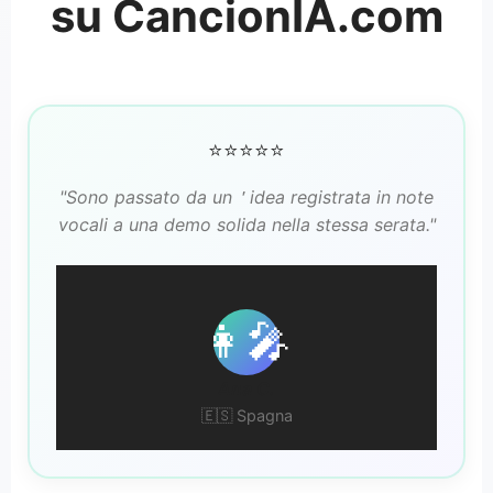
su CancionIA.com
⭐⭐⭐⭐⭐
"Sono passato da un＇idea registrata in note
vocali a una demo solida nella stessa serata."
👩‍🎤
Ana C.
🇪🇸 Spagna