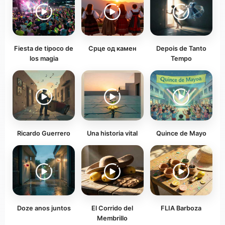
Fiesta de tipoco de
Срце од камен
Depois de Tanto
los magia
Tempo
Ricardo Guerrero
Una historia vital
Quince de Mayo
Doze anos juntos
El Corrido del
FLIA Barboza
Membrillo