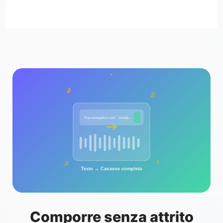
♪
♫
Pop energetico sull＇estate...
♪
♫
Testo → Canzone completa
Comporre senza attrito