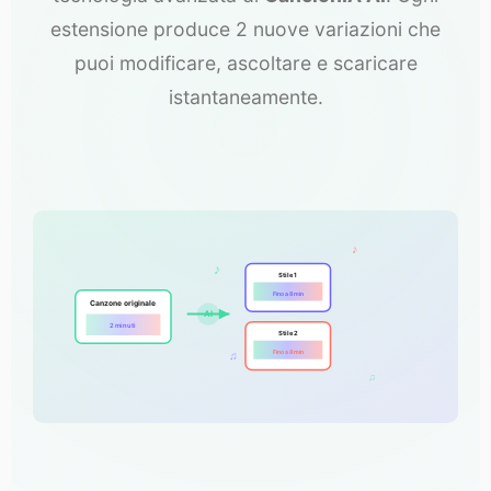
estensione produce 2 nuove variazioni che
puoi modificare, ascoltare e scaricare
istantaneamente.
♪
♪
Stile 1
Fino a 8 min
Canzone originale
AI
2 minuti
Stile 2
Fino a 8 min
♫
♫