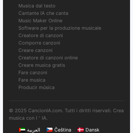
Musica dal testo
Cantante IA che canta
Music Maker Online
Software per la produzione musicale
Creatore di canzoni
Comporre canzoni
Creare canzoni
Creatore di canzoni online
Creare musica gratis
Fare canzoni
Fare musica
Producir música
© 2025 CancionIA.com. Tutti i diritti riservati. Crea
musica con l＇IA.
العربية
Čeština
Dansk