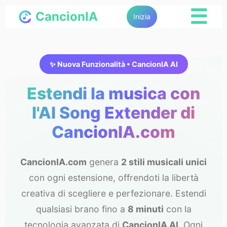
☰
CancionIA
Inizia
✨ Nuova Funzionalità • CancionIA AI
Estendi la musica con
l'AI Song Extender di
CancionIA.com
CancionIA.com
genera
2 stili musicali unici
con ogni estensione, offrendoti la libertà
creativa di scegliere e perfezionare. Estendi
qualsiasi brano fino a
8 minuti
con la
tecnologia avanzata di
CancionIA AI
. Ogni