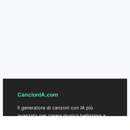
CancionIA.com
Il generatore di canzoni con IA più
avanzato per creare musica bellissima a
partire dal testo. Trasforma le tue idee in