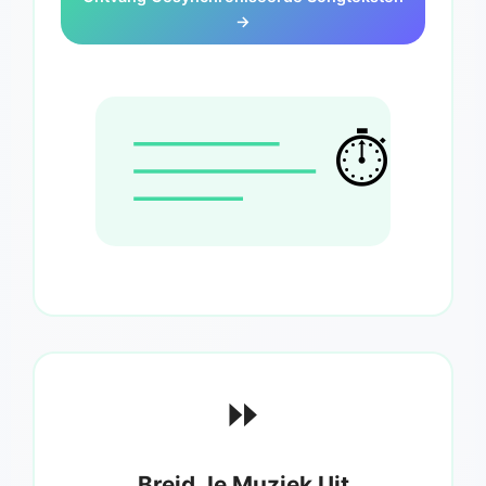
→
⏱️
⏩
Breid Je Muziek Uit