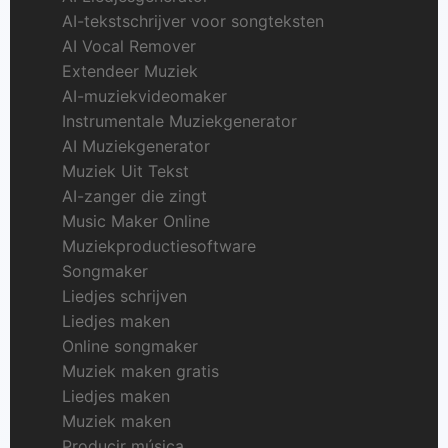
AI-tekstschrijver voor songteksten
AI Vocal Remover
Extendeer Muziek
AI-muziekvideomaker
Instrumentale Muziekgenerator
AI Muziekgenerator
Muziek Uit Tekst
AI-zanger die zingt
Music Maker Online
Muziekproductiesoftware
Songmaker
Liedjes schrijven
Liedjes maken
Online songmaker
Muziek maken gratis
Liedjes maken
Muziek maken
Producir música