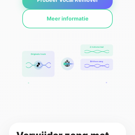
Meer informatie
🎸 Instrumentaal
Originele track
🤖
🎤 Alleen zang
🎵