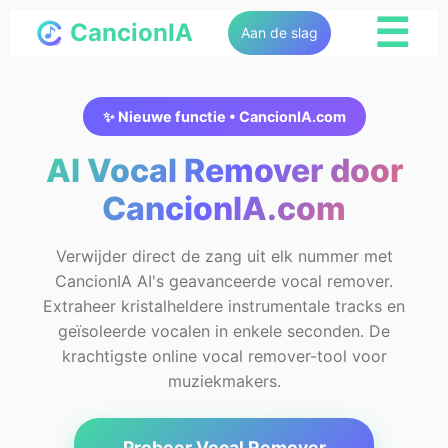
☰
CancionIA
Aan de slag
✨ Nieuwe functie • CancionIA.com
AI Vocal Remover door
CancionIA.com
Verwijder direct de zang uit elk nummer met
CancionIA AI's geavanceerde vocal remover.
Extraheer kristalheldere instrumentale tracks en
geïsoleerde vocalen in enkele seconden. De
krachtigste online vocal remover-tool voor
muziekmakers.
Probeer Vocal Remover