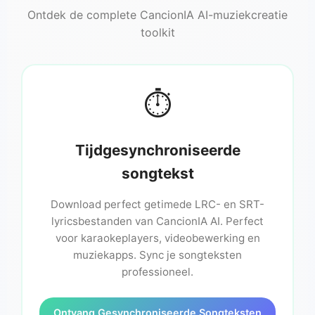
Ontdek de complete CancionIA AI-muziekcreatie
toolkit
⏱️
Tijdgesynchroniseerde
songtekst
Download perfect getimede LRC- en SRT-
lyricsbestanden van CancionIA AI. Perfect
voor karaokeplayers, videobewerking en
muziekapps. Sync je songteksten
professioneel.
Ontvang Gesynchroniseerde Songteksten