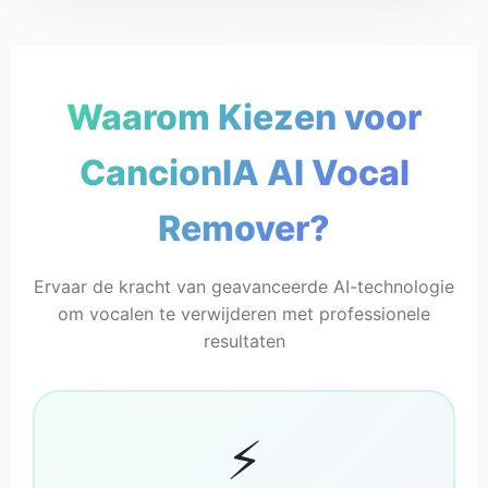
Waarom Kiezen voor
CancionI
CancionIA AI Vocal
🎸 Instrumentaal
Geen zang
Remover?
Ervaar de kracht van geavanceerde AI-technologie
om vocalen te verwijderen met professionele
resultaten
⚡