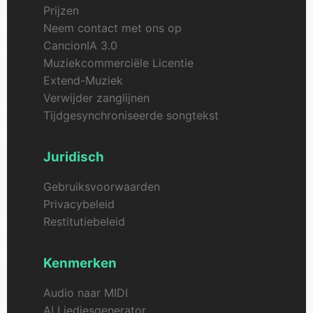
Prijzen
Neem contact met ons op
CancionIA 3.0
Muziekcommerciële Licentie
Extend-Muziek
Verwijder zanglijnen
Tijdgesynchroniseerde songtekst
Juridisch
Gebruiksvoorwaarden
Privacybeleid
Restitutiebeleid
Kenmerken
Audio naar MIDI
AI Liedjesgenerator