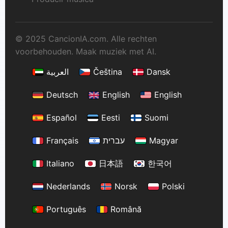
© 2025 CancionIA.com. Alle rechten
voorbehouden. Maak muziek met AI.
العربية
Čeština
Dansk
Deutsch
English
English
Español
Eesti
Suomi
Français
עברית
Magyar
Italiano
日本語
한국어
Nederlands
Norsk
Polski
Português
Română