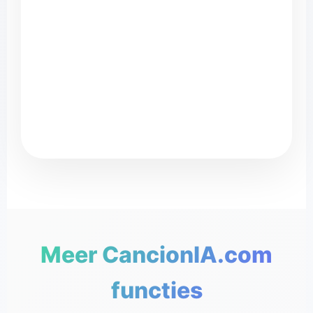
CancionI
♪
Meer CancionIA.com
♬
functies