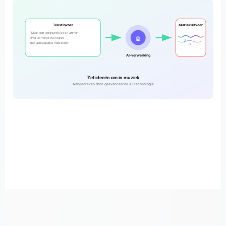
Tekstinvoer
Muziekuitvoer
"Maak een opgewekt popnummer
🤖
over zomerse avonturen
🎵
♪
met aanstekelijke melodieën"
🎶
♫
AI-verwerking
Zet ideeën om in muziek
Aangedreven door geavanceerde AI-technologie