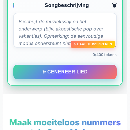
Songbeschrijving
🗑️
✨ LAAT JE INSPIREREN
0/400 tekens
✨ GENEREER LIED
Maak moeiteloos nummers