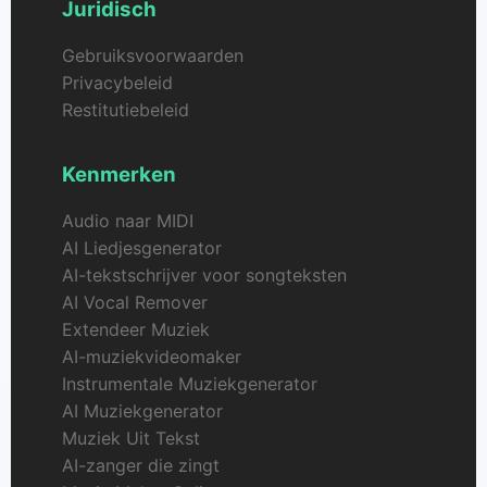
Juridisch
Gebruiksvoorwaarden
Privacybeleid
Restitutiebeleid
Kenmerken
Audio naar MIDI
AI Liedjesgenerator
AI-tekstschrijver voor songteksten
AI Vocal Remover
Extendeer Muziek
AI-muziekvideomaker
Instrumentale Muziekgenerator
AI Muziekgenerator
Muziek Uit Tekst
AI-zanger die zingt