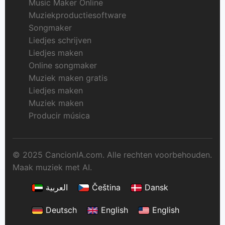
Music Maker Online
Muziekproductiesoftware
Songmaker
Liedjes schrijven
Liedjes maken
Online songmaker
Muziek maken gratis
Liedjes maken
Muziek maken
Producir música
© 2025 CancionIA.com. Alle rechten voorbehouden.
Maak muziek met AI.
العربية
Čeština
Dansk
Deutsch
English
English