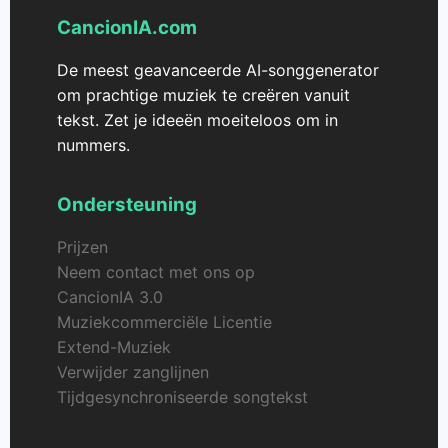
CancionIA.com
De meest geavanceerde AI-songgenerator
om prachtige muziek te creëren vanuit
tekst. Zet je ideeën moeiteloos om in
nummers.
Ondersteuning
Prijzen
Neem contact met ons op
CancionIA 3.0
Muziekcommerciële Licentie
Extend-Muziek
Verwijder zanglijnen
Tijdgesynchroniseerde songtekst