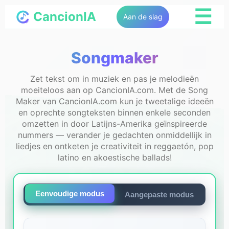
☰
CancionIA
Aan de slag
Songmaker
Zet tekst om in muziek en pas je melodieën
moeiteloos aan op CancionIA.com. Met de Song
Maker van CancionIA.com kun je tweetalige ideeën
en oprechte songteksten binnen enkele seconden
omzetten in door Latijns-Amerika geïnspireerde
nummers — verander je gedachten onmiddellijk in
liedjes en ontketen je creativiteit in reggaetón, pop
latino en akoestische ballads!
Eenvoudige modus
Aangepaste modus