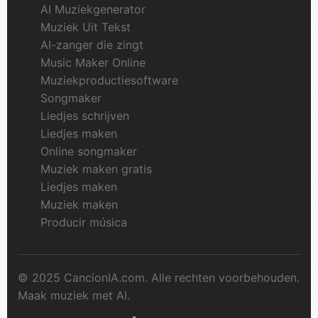
AI Muziekgenerator
Muziek Uit Tekst
AI-zanger die zingt
Music Maker Online
Muziekproductiesoftware
Songmaker
Liedjes schrijven
Liedjes maken
Online songmaker
Muziek maken gratis
Liedjes maken
Muziek maken
Producir música
© 2025 CancionIA.com. Alle rechten voorbehouden.
Maak muziek met AI.