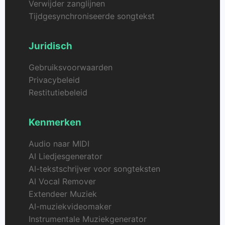
Verwijder zanglijnen
Tijdgesynchroniseerde songtekst
Juridisch
Gebruiksvoorwaarden
Privacybeleid
Restitutiebeleid
Kenmerken
Audio naar MIDI
AI Liedjesgenerator
AI-tekstschrijver voor songteksten
AI Vocal Remover
Extendeer Muziek
AI-muziekvideomaker
Instrumentale Muziekgenerator