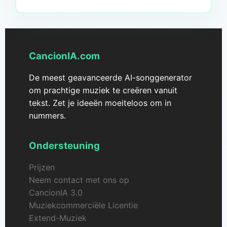
CancionIA.com
De meest geavanceerde AI-songgenerator
om prachtige muziek te creëren vanuit
tekst. Zet je ideeën moeiteloos om in
nummers.
Ondersteuning
Prijzen
Neem contact met ons op
CancionIA 3.0
Muziekcommerciële Licentie
Extend-Muziek