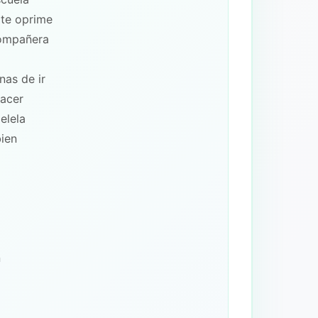
 te oprime
compañera
nas de ir
hacer
elela
bien
n