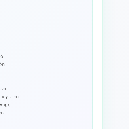
n
to
ión
 ser
muy bien
iempo
én