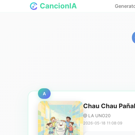
CancionIA
Generato
A
Chau Chau Paña
@ LA UNO20
2026-05-18 11:08:09