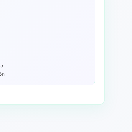
n
to
ión