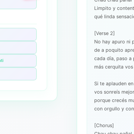
Limpito y conten
qué linda sensac
[Verse 2]
No hay apuro ni 
de a poquito apr
cada día, paso a
ti
más cerquita vos
Si te aplauden en
vos sonreís mejo
porque crecés m
con orgullo y co
[Chorus]
Chau chau pañal