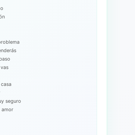
to
ión
problema
enderás
 paso
 vas
 casa
r
uy seguro
n amor