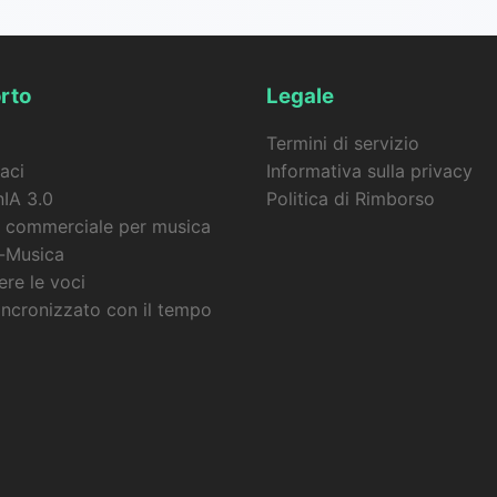
rto
Legale
Termini di servizio
aci
Informativa sulla privacy
IA 3.0
Politica di Rimborso
 commerciale per musica
-Musica
re le voci
incronizzato con il tempo