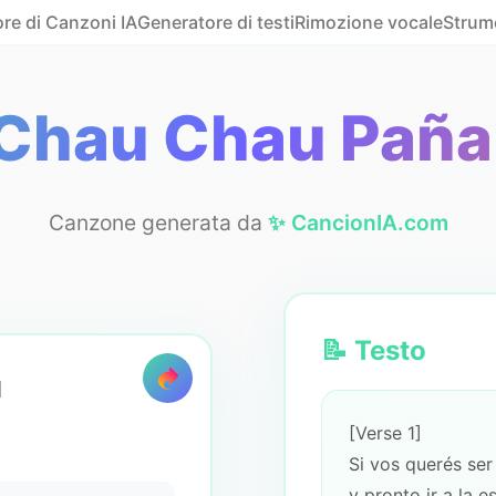
re di Canzoni IA
Generatore di testi
Rimozione vocale
Strum
Chau Chau Paña
Canzone generata da
✨ CancionIA.com
📝 Testo
l
[Verse 1]
Si vos querés ser
y pronto ir a la e