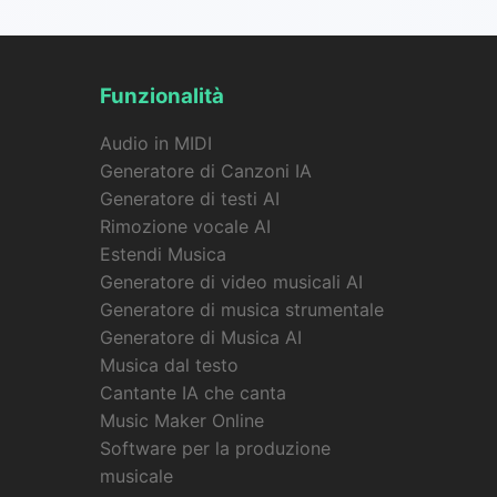
Funzionalità
Audio in MIDI
Generatore di Canzoni IA
Generatore di testi AI
Rimozione vocale AI
Estendi Musica
Generatore di video musicali AI
Generatore di musica strumentale
Generatore di Musica AI
Musica dal testo
Cantante IA che canta
Music Maker Online
Software per la produzione
musicale