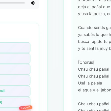
dejá el pañal que
y usá la pelela, 
Cuando sentís ga
ya sabés lo que 
buscá rápido tu p
y te sentás muy 
[Chorus]
Chau chau pañal
Chau chau pañal
Usá la pelela
el agua y el jabó
cali
4)
Chau chau pañal
NUOVO
Chau chau pañal