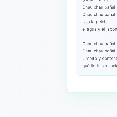
Chau chau pañal
Chau chau pañal
Usá la pelela
el agua y el jabó
Chau chau pañal
Chau chau pañal
Limpito y conten
qué linda sensac