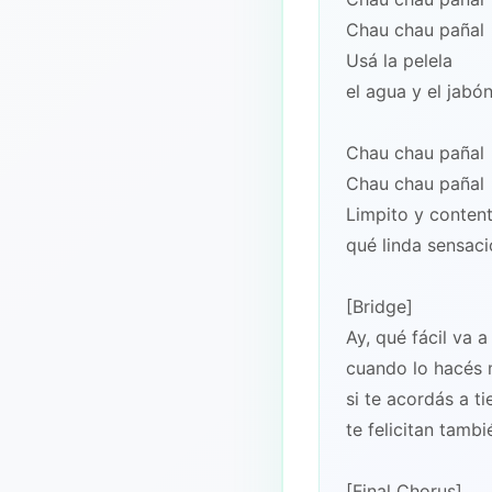
Chau chau pañal
Usá la pelela
el agua y el jabó
Chau chau pañal
Chau chau pañal
Limpito y conten
qué linda sensac
[Bridge]
Ay, qué fácil va a
cuando lo hacés 
si te acordás a t
te felicitan tambi
[Final Chorus]