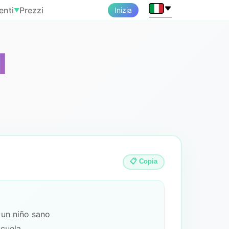
enti
Prezzi
Inizia
▼
l
📋 Copia
 un niño sano
scuela