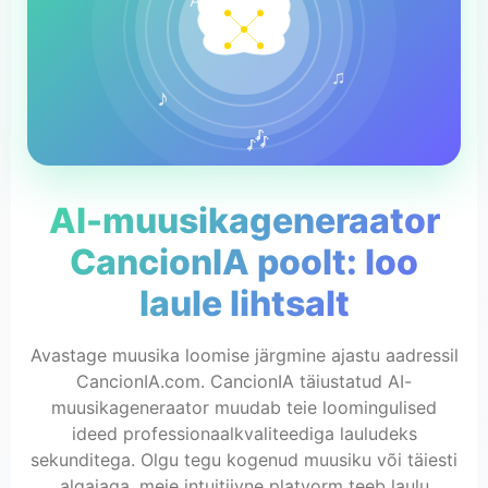
AI
♫
♪
🎶
AI-muusikageneraator
CancionIA poolt: loo
laule lihtsalt
Avastage muusika loomise järgmine ajastu aadressil
CancionIA.com. CancionIA täiustatud AI-
muusikageneraator muudab teie loomingulised
ideed professionaalkvaliteediga lauludeks
sekunditega. Olgu tegu kogenud muusiku või täiesti
algajaga, meie intuitiivne platvorm teeb laulu