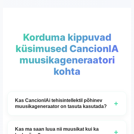
Korduma kippuvad
küsimused CancionIA
muusikageneraatori
kohta
Kas CancionIAi tehisintellektil põhinev
+
muusikageneraator on tasuta kasutada?
Jah,
CancionIA'i
tehisintellekti muusikageneraator
on täiesti tasuta ning selle kasutamise alustamiseks
Kas ma saan luua nii muusikat kui ka
+
pole vaja kontot luua.