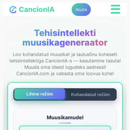
☰
CancionIA
Alusta
Tehisintellekti
muusikageneraator
Loo kohandatud muusikat ja laulusõnu koheselt
tehisintellektiga CancionIA-s — kasutamine tasuta!
Muuda oma ideed lugudeks aadressil
CancionIA.com ja vabasta oma loovus kohe!
Lihtne režiim
Kohandatud režiim
Muusikamudel