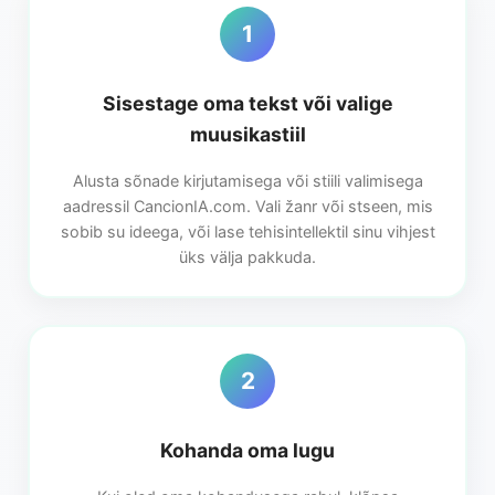
1
Sisestage oma tekst või valige
muusikastiil
Alusta sõnade kirjutamisega või stiili valimisega
aadressil CancionIA.com. Vali žanr või stseen, mis
sobib su ideega, või lase tehisintellektil sinu vihjest
üks välja pakkuda.
2
Kohanda oma lugu