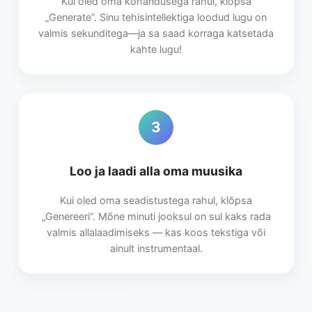
Kui oled oma kohandusega rahul, klõpsa
„Generate”. Sinu tehisintellektiga loodud lugu on
valmis sekunditega—ja sa saad korraga katsetada
kahte lugu!
3
Loo ja laadi alla oma muusika
Kui oled oma seadistustega rahul, klõpsa
„Genereeri“. Mõne minuti jooksul on sul kaks rada
valmis allalaadimiseks — kas koos tekstiga või
ainult instrumentaal.