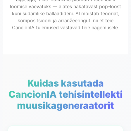
loomise vaevatuks — alates nakatavast pop-loost
kuni südamlike ballaadideni. AI mõistab teooriat,
kompositsiooni ja arranžeeringut, nii et teie
CancionIA tulemused vastavad teie nägemusele.
Kuidas kasutada
CancionIA tehisintellekti
muusikageneraatorit