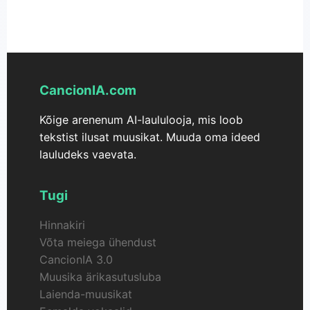
CancionIA
‑ile otse oma brauseris ja hakata koheselt
muusikat looma.
CancionIA.com
Kõige arenenum AI-laululooja, mis loob
tekstist ilusat muusikat. Muuda oma ideed
lauludeks vaevata.
Tugi
Hinnakiri
Võta meiega ühendust
CancionIA 3.0
Muusika ärikasutusluba
Laienda-muusikat