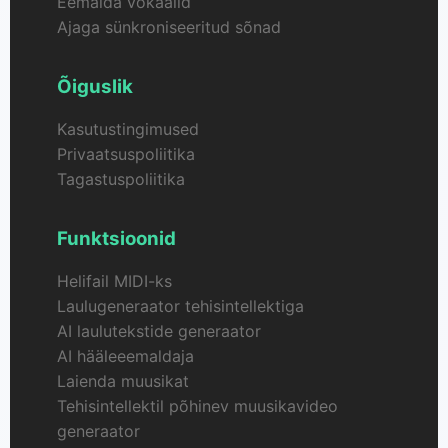
Eemalda vokaalid
Ajaga sünkroniseeritud sõnad
Õiguslik
Kasutustingimused
Privaatsuspoliitika
Tagastuspoliitika
Funktsioonid
Helifail MIDI-ks
Laulugeneraator tehisintellektiga
AI laulutekstide generaator
AI hääleeemaldaja
Laienda muusikat
Tehisintellektil põhinev muusikavideo
generaator