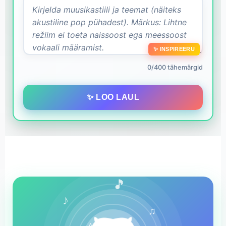
✨ INSPIREERU
0/400 tähemärgid
✨ LOO LAUL
🎵
♪
♫