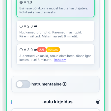
🟣 V 1.0
Esimese põlvkonna mudel tasuta kasutajatele.
Põhiliseks kasutamiseks.
⚪ V 2.0 👑
Nutikamad promptid. Paremad mashupid.
Kiirem väljund. Maksimaalselt 8 minutit.
⚪ V 3.0 👑
UUS
Aastane
Autentsed vokaalid, stuudiokvaliteet, täpne igas
keeles, kuni 8 minutit.
Rohkem
Instrumentaalne ⓘ
Laulu kirjeldus
🗑️