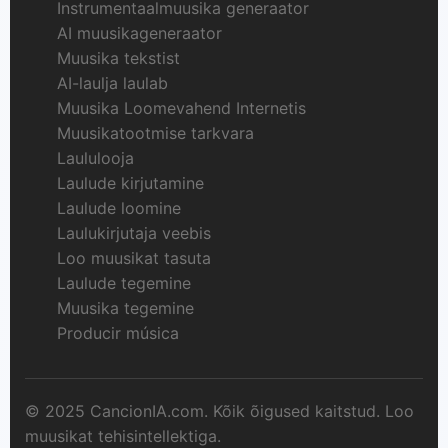
Instrumentaalmuusika generaator
AI muusikageneraator
Muusika tekstist
AI-laulja laulab
Muusika Loomevahend Internetis
Muusikatootmise tarkvara
Laululooja
Laulude kirjutamine
Laulude loomine
Laulukirjutaja veebis
Loo muusikat tasuta
Laulude tegemine
Muusika tegemine
Producir música
© 2025 CancionIA.com. Kõik õigused kaitstud. Loo
muusikat tehisintellektiga.