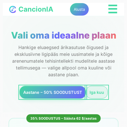
☰
CancionIA
Alusta
Vali oma ideaalne plaan
Hankige eluaegsed ärikasutuse õigused ja
eksklusiivne ligipääs meie uusimatele ja kõige
arenenumatele tehisintellekti mudelitele aastase
tellimusega — valige allpool oma kuuline või
aastane plaan.
Aastane – 50% SOODUSTUST
Iga kuu
35% SOODUSTUS – Säästa 62 $/aastas