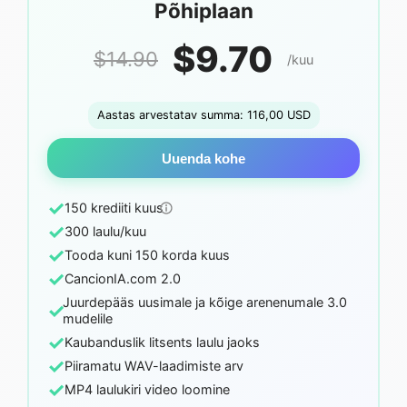
Põhiplaan
$9.70
$14.90
/kuu
Aastas arvestatav summa: 116,00 USD
Uuenda kohe
✓
150 krediiti kuus
✓
300 laulu/kuu
✓
Tooda kuni 150 korda kuus
✓
CancionIA.com 2.0
Juurdepääs uusimale ja kõige arenenumale 3.0
✓
mudelile
✓
Kaubanduslik litsents laulu jaoks
✓
Piiramatu WAV-laadimiste arv
✓
MP4 laulukiri video loomine