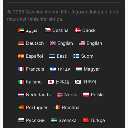
© 2025 CancionIA.com. Kõik õigused kaitstud. Loo
muusikat tehisintellektiga.
العربية
Čeština
Dansk
Deutsch
English
English
Español
Eesti
Suomi
Français
עברית
Magyar
Italiano
日本語
한국어
Nederlands
Norsk
Polski
Português
Română
Русский
Svenska
Türkçe