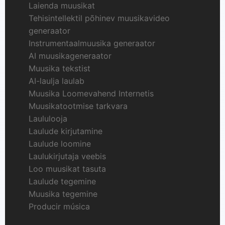
Laienda muusikat
Tehisintellektil põhinev muusikavideo
generaator
Instrumentaalmuusika generaator
AI muusikageneraator
Muusika tekstist
AI-laulja laulab
Muusika Loomevahend Internetis
Muusikatootmise tarkvara
Laululooja
Laulude kirjutamine
Laulude loomine
Laulukirjutaja veebis
Loo muusikat tasuta
Laulude tegemine
Muusika tegemine
Producir música