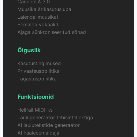
CancionIA 3.0
Muusika ärikasutusluba
Laienda-muusikat
Eemalda vokaalid
Ajaga sünkroniseeritud sõnad
Õiguslik
Kasutustingimused
Privaatsuspoliitika
Tagastuspoliitika
Funktsioonid
Helifail MIDI-ks
Laulugeneraator tehisintellektiga
AI laulutekstide generaator
AI hääleeemaldaja