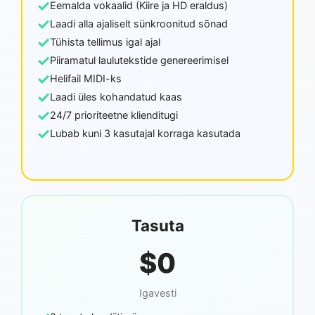
✓
Eemalda vokaalid (Kiire ja HD eraldus)
✓
Laadi alla ajaliselt sünkroonitud sõnad
✓
Tühista tellimus igal ajal
✓
Piiramatul laulutekstide genereerimisel
✓
Helifail MIDI-ks
✓
Laadi üles kohandatud kaas
✓
24/7 prioriteetne klienditugi
✓
Lubab kuni 3 kasutajal korraga kasutada
Tasuta
$0
Igavesti