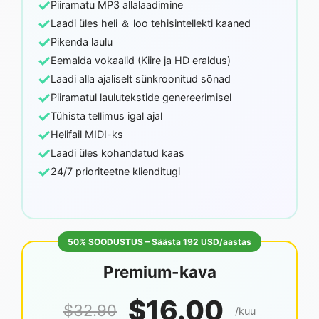
✓
Piiramatu MP3 allalaadimine
✓
Laadi üles heli ＆ loo tehisintellekti kaaned
✓
Pikenda laulu
✓
Eemalda vokaalid (Kiire ja HD eraldus)
✓
Laadi alla ajaliselt sünkroonitud sõnad
✓
Piiramatul laulutekstide genereerimisel
✓
Tühista tellimus igal ajal
✓
Helifail MIDI-ks
✓
Laadi üles kohandatud kaas
✓
24/7 prioriteetne klienditugi
50% SOODUSTUS – Säästa 192 USD/aastas
Premium-kava
$16.00
$32.90
/kuu