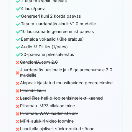
✓
2 tasuta krediiti päevas
✓
4 laulu/päev
✓
Genereeri kuni 2 korda päevas
✓
Tasuta juurdepääs ainult V1.0 mudelile
✓
10 laulusõnade genereerimist päevas
✓
Eemalda vokaalid (Kiire eraldus)
✓
Audio MIDI-iks (1/päev)
✓
30-päevane pilvesalvestus
×
CancionIA.com 2.0
Juurdepääs uusimale ja kõige arenenumale 3.0
×
mudelile
×
Alapealkirjastatud muusikavideo genereerimine
×
Pikenda laulu
×
Laadi üles heli ＆ loo tehisintellekti kaaned
×
Piiramatu MP3 allalaadimine
×
Piiramatu WAV-laadimiste arv
×
MP4 laulukiri video loomine
×
Laadi alla ajaliselt sünkroonitud sõnad