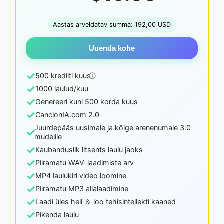
Aastas arveldatav summa: 192,00 USD
Uuenda kohe
✓
500 krediiti kuus
✓
1000 laulud/kuu
✓
Genereeri kuni 500 korda kuus
✓
CancionIA.com 2.0
Juurdepääs uusimale ja kõige arenenumale 3.0
✓
mudelile
✓
Kaubanduslik litsents laulu jaoks
✓
Piiramatu WAV-laadimiste arv
✓
MP4 laulukiri video loomine
✓
Piiramatu MP3 allalaadimine
✓
Laadi üles heli ＆ loo tehisintellekti kaaned
✓
Pikenda laulu