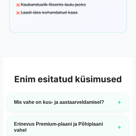
×
Kaubanduslik litsents laulu jaoks
×
Laadi üles kohandatud kaas
Enim esitatud küsimused
+
Mis vahe on kuu- ja aastaarveldamisel?
Kuutellimused sisaldavad ainult MP3-allalaadimist.
Aastatelimused sisaldavad nii MP3- kui ka WAV-
Erinevus Premium-plaani ja Põhiplaani
allalaadimisi, lisaks juurdepääsu meie uusimale ja kõige
+
vahel
arenenumale 3.0 mudelile ning äriliseks kasutamiseks