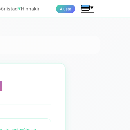
öriistad
Hinnakiri
Alusta
▼
d
imuste vastuvõtmine