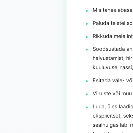
Mis tahes ebasea
Paluda teistel s
Rikkuda meie int
Soodsustada ahis
halvustamist, hi
kuuluvuse, rassi
Esitada vale- või
Viiruste või muu
Luua, üles laadi
eksplicitset, sek
sealhulgas läbi 