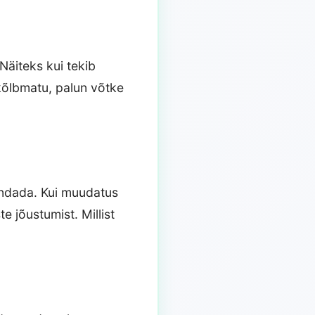
äiteks kui tekib
skõlbmatu, palun võtke
endada. Kui muudatus
e jõustumist. Millist