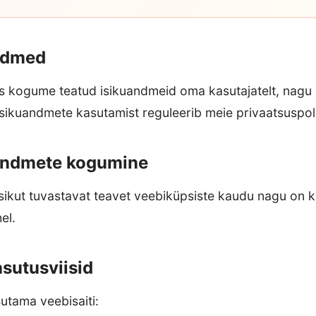
ndmed
 kogume teatud isikuandmeid oma kasutajatelt, nagu n
ikuandmete kasutamist reguleerib meie privaatsuspolii
uandmete kogumine
ikut tuvastavat teavet veebiküpsiste kaudu nagu on k
el.
asutusviisid
utama veebisaiti: