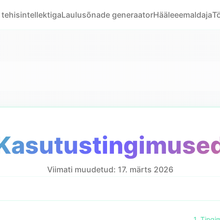
tehisintellektiga
Laulusõnade generaator
Hääleeemaldaja
Tö
Kasutustingimuse
Viimati muudetud: 17. märts 2026
1. Ting