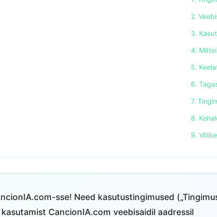
2. Veebi
3. Kasu
4. Mitt
5. Keela
6. Tagas
7. Ting
8. Koha
9. Võtk
ancionIA.com-sse! Need kasutustingimused („Tingimu
e kasutamist CancionIA.com veebisaidil aadressil