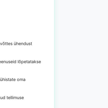
 võttes ühendust
teenuseid lõpetatakse
tühistate oma
tud tellimuse