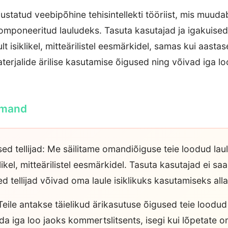
statud veebipõhine tehisintellekti tööriist, mis muudab
 komponeeritud lauludeks. Tasuta kasutajad ja igakuised 
t isiklikel, mitteärilistel eesmärkidel, samas kui aastas
terjalide ärilise kasutamise õigused ning võivad iga lo
.
omand
ed tellijad: Me säilitame omandiõiguse teie loodud laul
ikel, mitteärilistel eesmärkidel. Tasuta kasutajad ei saa
d tellijad võivad oma laule isiklikuks kasutamiseks alla
 Teile antakse täielikud ärikasutuse õigused teie loodud 
ida iga loo jaoks kommertslitsents, isegi kui lõpetate o