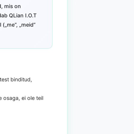
d, mis on
dab QLian I.O.T
 („me”, „meid”
est binditud,
 osaga, ei ole teil