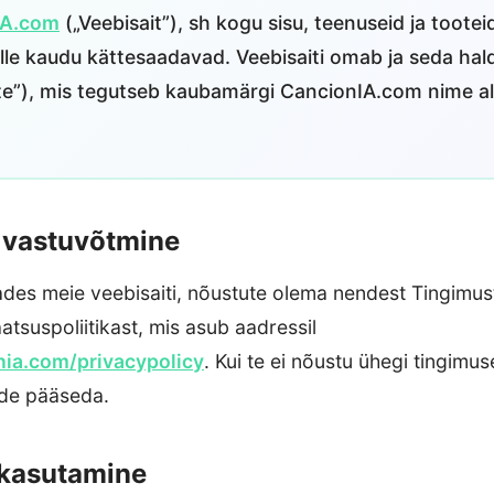
IA.com
(„Veebisait”), sh kogu sisu, teenuseid ja tootei
selle kaudu kättesaadavad. Veebisaiti omab ja seda hal
e”), mis tegutseb kaubamärgi CancionIA.com nime all
e vastuvõtmine
ades meie veebisaiti, nõustute olema nendest Tingimust
atsuspoliitikast, mis asub aadressil
ia.com/privacypolicy
. Kui te ei nõustu ühegi tingimuse
rde pääseda.
 kasutamine