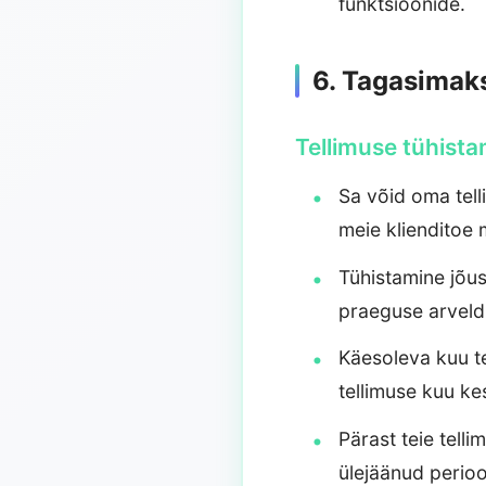
funktsioonide.
6. Tagasimaks
Tellimuse tühist
Sa võid oma tell
meie klienditoe
Tühistamine jõus
praeguse arveldu
Käesoleva kuu te
tellimuse kuu ke
Pärast teie tell
ülejäänud perioo