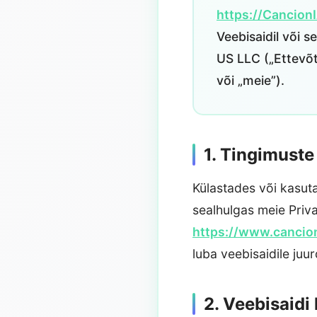
https://Cancion
Veebisaidil või 
US LLC („Ettevõt
või „meie”).
1. Tingimust
Külastades või kasut
sealhulgas meie Priva
https://www.cancion
luba veebisaidile juu
2. Veebisaidi