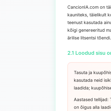
CancionIA.com on täiu
kauniteks, täielikult
teenust kasutada ainul
kõigi genereeritud ma
ärilise litsentsi tõendi
2.1 Loodud sisu 
Tasuta ja kuupõhis
kasutada neid isikl
laadida; kuupõhise
Aastased tellijad:
on õigus alla laad