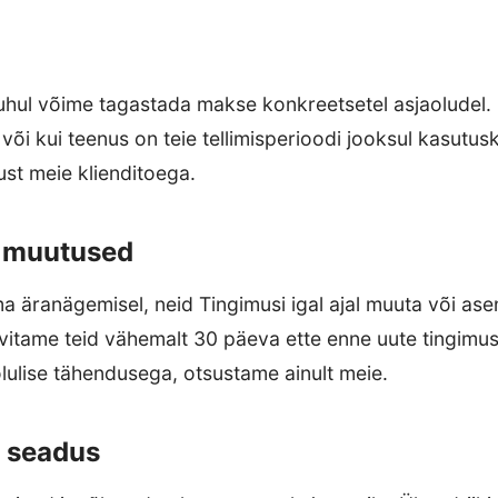
hul võime tagastada makse konkreetsetel asjaoludel. N
e või kui teenus on teie tellimisperioodi jooksul kasutu
st meie klienditoega.
e muutused
ma äranägemisel, neid Tingimusi igal ajal muuta või as
eavitame teid vähemalt 30 päeva ette enne uute tingimust
lulise tähendusega, otsustame ainult meie.
v seadus