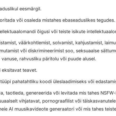
duslikul eesmärgil.
ooritada või osaleda mistahes ebaseaduslikes tegudes.
ellektuaalomandi õigusi või teiste isikute intellektuaal
tamist, väärkohtlemist, solvamist, kahjustamist, laimu
rmutamist või diskrimineerimist soo, seksuaalse sättumu
, vanuse, rahvusliku päritolu või puude alusel.
 eksitavat teavet.
 tüüpi pahatahtliku koodi üleslaadimiseks või edastami
da, taotleda, genereerida või levitada mis tahes NSFW-i,
suaalselt vihjatavat, pornograafilist või täiskasvanutel
meie AI muusikavideote generaatori või mis tahes teiste