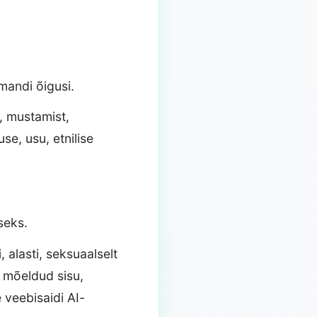
omandi õigusi.
, mustamist,
se, usu, etnilise
seks.
 alasti, seksuaalselt
e mõeldud sisu,
 veebisaidi AI-