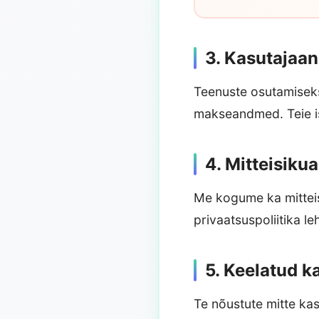
3. Kasutajaa
Teenuste osutamiseks
makseandmed. Teie is
4. Mitteisik
Me kogume ka mitteis
privaatsuspoliitika leh
5. Keelatud k
Te nõustute mitte kas