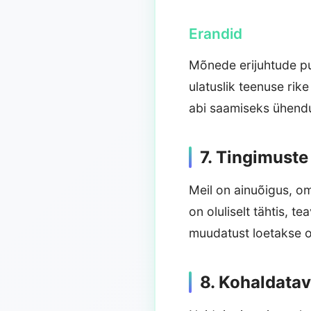
Erandid
Mõnede erijuhtude pu
ulatuslik teenuse rik
abi saamiseks ühendu
7. Tingimust
Meil on ainuõigus, o
on oluliselt tähtis, t
muudatust loetakse o
8. Kohaldata