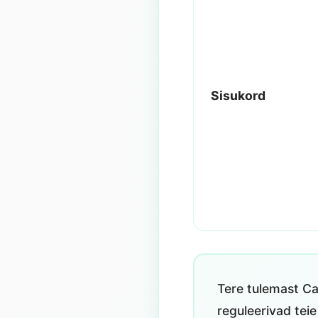
Sisukord
Tere tulemast C
reguleerivad tei