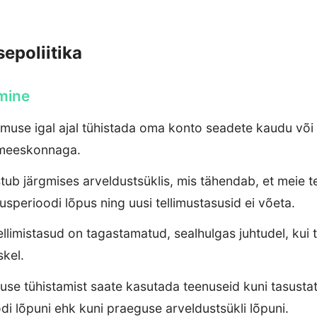
epoliitika
amine
imuse igal ajal tühistada oma konto seadete kaudu või
 meeskonnaga.
tub järgmises arveldustsüklis, mis tähendab, et meie 
sperioodi lõpus ning uusi tellimustasusid ei võeta.
llimistasud on tagastamatud, sealhulgas juhtudel, kui 
skel.
imuse tühistamist saate kasutada teenuseid kuni tasusta
di lõpuni ehk kuni praeguse arveldustsükli lõpuni.