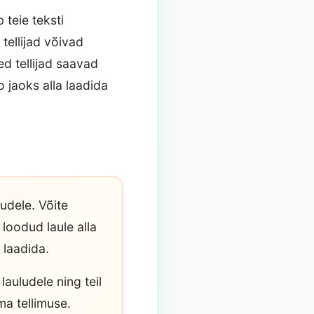
 teie teksti
tellijad võivad
ed tellijad saavad
o jaoks alla laadida
udele. Võite
 loodud laule alla
 laadida.
lauludele ning teil
ma tellimuse.