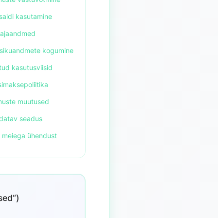
saidi kasutamine
tajaandmed
eisikuandmete kogumine
tud kasutusviisid
imaksepoliitika
imuste muutused
ldatav seadus
e meiega ühendust
sed“)