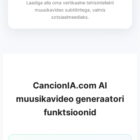
Laadige alla oma vertikaalne tehisintellekti
muusikavideo subtiitritega, valmis
sotsiaalmeediaks.
CancionIA.com AI
muusikavideo generaatori
funktsioonid