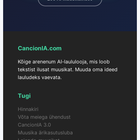
CancionIA.com
Kõige arenenum AI-laululooja, mis loob
tekstist ilusat muusikat. Muuda oma ideed
lauludeks vaevata.
Tugi
Hinnakiri
Võta meiega ühendust
CancionIA 3.0
Muusika ärikasutusluba