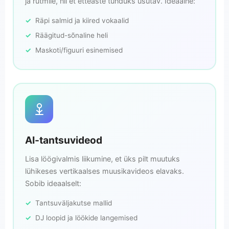
ja rütmile, nii et etteaste tunduks usutav. Ideaalne:
Räpi salmid ja kiired vokaalid
Räägitud-sõnaline heli
Maskoti/figuuri esinemised
AI-tantsuvideod
Lisa löögivalmis liikumine, et üks pilt muutuks
lühikeses vertikaalses muusikavideos elavaks.
Sobib ideaalselt:
Tantsuväljakutse mallid
DJ loopid ja löökide langemised