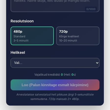
0
/1000
Resolutsioon
480p
720p
Standard
Kõrge kvaliteet
3–5 minutit
10–20 minutit
Helikeel
Vajalikud krediidid:
0
(Heli:
0
s)
Loo (Palun kinnitage esmalt kärpimine)
Arvestatakse salvestatud heli pikkuse järgi 5-sekundiliste
sammudena. 720p maksab 2× 480p.