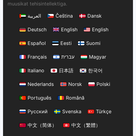
muusikat tehisintellektiga.
العربية
Čeština
Dansk
Deutsch
English
English
Español
Eesti
Suomi
Français
עברית
Magyar
Italiano
日本語
한국어
Nederlands
Norsk
Polski
Português
Română
Русский
Svenska
Türkçe
中文（简体）
中文（繁體）