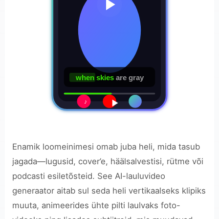
when skies
are gray
♪
Enamik loomeinimesi omab juba heli, mida tasub
jagada—lugusid, cover’e, häälsalvestisi, rütme või
podcasti esiletõsteid. See AI-lauluvideo
generaator aitab sul seda heli vertikaalseks klipiks
muuta, animeerides ühte pilti laulvaks foto-