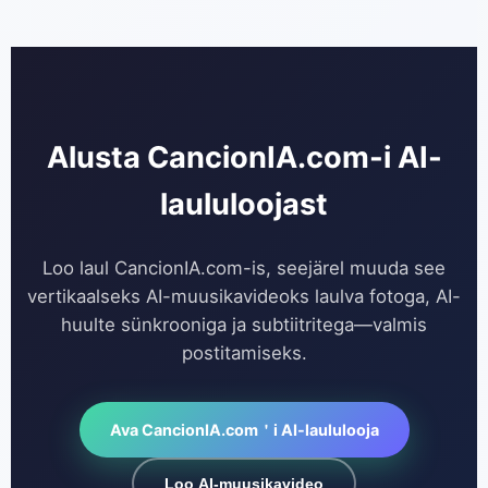
laadige üles puhas heli koos kergesti kuuldavate
vokaalidega.
Alusta CancionIA.com-i AI-
laululoojast
Loo laul CancionIA.com-is, seejärel muuda see
vertikaalseks AI-muusikavideoks laulva fotoga, AI-
huulte sünkrooniga ja subtiitritega—valmis
postitamiseks.
Ava CancionIA.com＇i AI-laululooja
Loo AI-muusikavideo