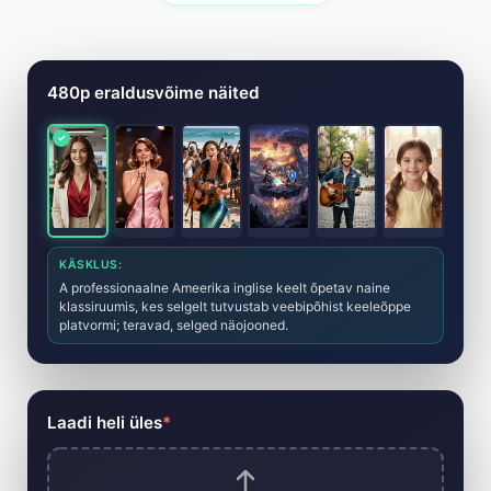
Tehisintellektil põhinev muusikavid
480p eraldusvõime näited
KÄSKLUS:
A professionaalne Ameerika inglise keelt õpetav naine
klassiruumis, kes selgelt tutvustab veebipõhist keeleõppe
platvormi; teravad, selged näojooned.
Laadi heli üles
*