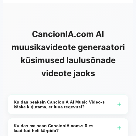
CancionIA.com AI
muusikavideote generaatori
küsimused laulusõnade
videote jaoks
Kuidas peaksin CancionIA AI Music Video-s
+
käske kirjutama, et luua tegevusi?
Oleme näinud palju väga loomingulisi ja hästi välja
nägevaid videoid, mida on kasutajad loonud.
Kuidas ma saan CancionIA.com-s üles
+
laaditud heli kärpida?
CancionIA.com AI-muusikavideo genereerib tegevusi