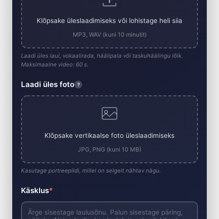
Klõpsake üleslaadimiseks või lohistage heli siia
MP3, WAV (kuni 10 minutit)
Laadi üles laul, vokaalirada, häälipala või taskuhäälingu lõik.
Maksimaalne video: 60 s.
Laadi üles foto
?
Klõpsake vertikaalse foto üleslaadimiseks
JPG, PNG (kuni 10 MB)
Kasutage portreepildi, millel on selgelt nähtav nägu.
Käsklus
*