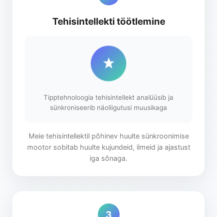
Tehisintellekti töötlemine
Tipptehnoloogia tehisintellekt analüüsib ja
sünkroniseerib näoliigutusi muusikaga
Meie tehisintellektil põhinev huulte sünkroonimise
mootor sobitab huulte kujundeid, ilmeid ja ajastust
iga sõnaga.
3