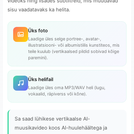
videoks ning lisades subtiitreid, mis muudavad
sisu vaadatavaks ka helita.
Üks foto
Laadige üles selge portree-, avatar-,
illustratsiooni- või albumistiilis kunstiteos, mis
teile kuulub (vertikaalsed pildid sobivad kõige
paremini).
Üks helifail
Laadige üles oma MP3/WAV heli (lugu,
vokaalid, räpiverss või kõne).
Sa saad lühikese vertikaalse AI-
muusikavideo koos AI-huulehäältega ja