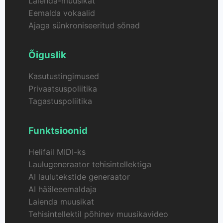
Laienda-muusikat
Eemalda vokaalid
Ajaga sünkroniseeritud sõnad
Õiguslik
Kasutustingimused
Privaatsuspoliitika
Tagastuspoliitika
Funktsioonid
Helifail MIDI-ks
Laulugeneraator tehisintellektiga
AI laulutekstide generaator
AI hääleeemaldaja
Laienda muusikat
Tehisintellektil põhinev muusikavideo