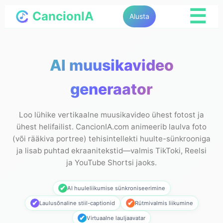
☰
CancionIA
Alusta
AI muusikavideo
generaator
Loo lühike vertikaalne muusikavideo ühest fotost ja
ühest helifailist. CancionIA.com animeerib laulva foto
(või rääkiva portree) tehisintellekti huulte-sünkrooniga
ja lisab puhtad ekraanitekstid—valmis TikToki, Reelsi
ja YouTube Shortsi jaoks.
✔
AI huuleliikumise sünkroniseerimine
✔
✔
Laulusõnaline stiil-captionid
Rütmivalmis liikumine
✔
Virtuaalne lauljaavatar