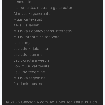
generaator
Instrumentaalmuusika generaator
AI muusikageneraator
Muusika tekstist
AI-laulja laulab
Muusika Loomevahend Internetis
Muusikatootmise tarkvara
Laululooja
Laulude kirjutamine
Laulude loomine
Laulukirjutaja veebis
Loo muusikat tasuta
Laulude tegemine
Muusika tegemine
Producir música
© 2025 CancionIA.com. Kõik õigused kaitstud. Loo