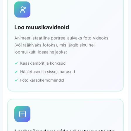
Loo muusikavideoid
Animeeri staatiline portree laulvaks foto‑videoks
(või rääkivaks fotoks), mis järgib sinu heli
loomulikult. Ideaalne jaoks:
Kaasklambrit ja konksud
Hääletused ja sissejuhatused
Foto karaokemomendid