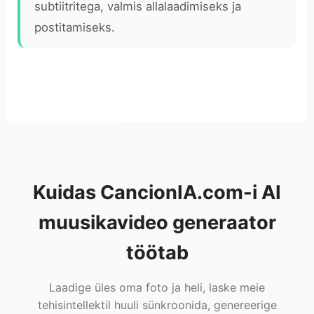
subtiitritega, valmis allalaadimiseks ja
postitamiseks.
Kuidas CancionIA.com-i AI
muusikavideo generaator
töötab
Laadige üles oma foto ja heli, laske meie
tehisintellektil huuli sünkroonida, genereerige