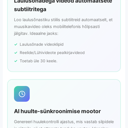
Laulusõnadega videod automaatsete
subtiitritega
Loo laulusõnastiku stiilis subtiitreid automaatselt, et
muusikavideo oleks mobiiltelefonis hõlpsasti
jälgitav. Ideaalne jaoks:
Laulusõnade videoklipid
Reelide/Lühivideote pealkirjavideod
Toetab üle 30 keele.
AI huulte-sünkroonimise mootor
Genereeri huulekontrolli ajastus, mis vastab silpidele