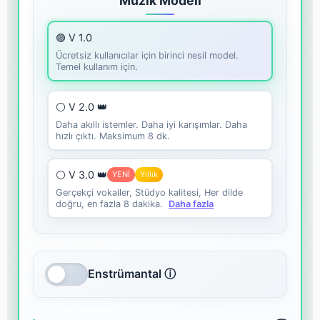
Müzik Modeli
🟣 V 1.0
Ücretsiz kullanıcılar için birinci nesil model.
Temel kullanım için.
⚪ V 2.0 👑
Daha akıllı istemler. Daha iyi karışımlar. Daha
hızlı çıktı. Maksimum 8 dk.
⚪ V 3.0 👑
YENİ
Yıllık
Gerçekçi vokaller, Stüdyo kalitesi, Her dilde
doğru, en fazla 8 dakika.
Daha fazla
Enstrümantal ⓘ