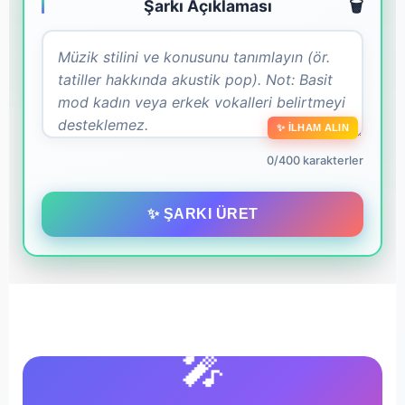
Şarkı Açıklaması
🗑️
✨ İLHAM ALIN
0/400 karakterler
✨ ŞARKI ÜRET
🎤