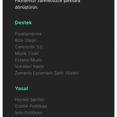
Fikirlerinizi zahmetsizce şarkılara
dönüştürün.
Destek
Fiyatlandırma
Bize Ulaşın
CancionIA 3.0
Müzik Ticari
Extend-Music
Vokalleri Kaldır
Zamanla Eşzamanlı Şarkı Sözleri
Yasal
Hizmet Şartları
Gizlilik Politikası
İade Politikası