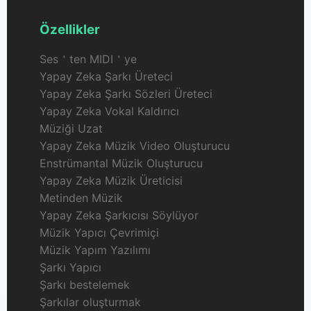
Özellikler
Ses＇ten MIDI＇ye
Yapay Zeka Şarkı Üreteci
Yapay Zeka Şarkı Sözleri Üreteci
Yapay Zeka Vokal Kaldırıcı
Müziği Uzat
Yapay Zeka Müzik Video Oluşturucu
Enstrümantal Müzik Oluşturucu
Yapay Zeka Müzik Üreticisi
Metinden Müzik
Yapay Zeka Şarkıcısı Söylüyor
Müzik Yapıcı Çevrimiçi
Müzik Yapım Yazılımı
Şarkı Yapıcı
Şarkı bestelemek
Şarkılar oluşturmak