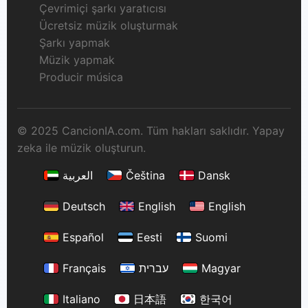
Çevrimiçi şarkı yaratıcısı
Ücretsiz müzik oluşturmak
Şarkı yapmak
Müzik yapmak
Producir música
© 2025 CancionIA.com. Tüm hakları saklıdır. Yapay
zeka ile müzik oluşturun.
العربية
Čeština
Dansk
Deutsch
English
English
Español
Eesti
Suomi
Français
עברית
Magyar
Italiano
日本語
한국어