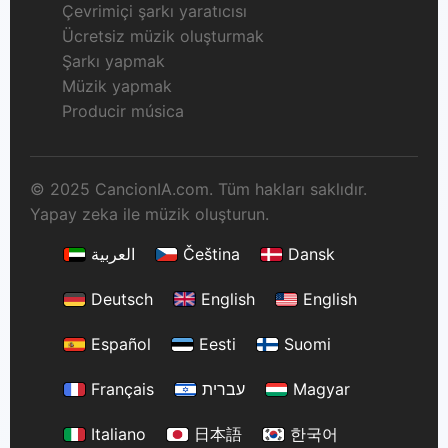
Çevrimiçi şarkı yaratıcısı
Ücretsiz müzik oluşturmak
Şarkı yapmak
Müzik yapmak
Producir música
© 2025 CancionIA.com. Tüm hakları saklıdır.
Yapay zeka ile müzik oluşturun.
العربية
Čeština
Dansk
Deutsch
English
English
Español
Eesti
Suomi
Français
עברית
Magyar
Italiano
日本語
한국어