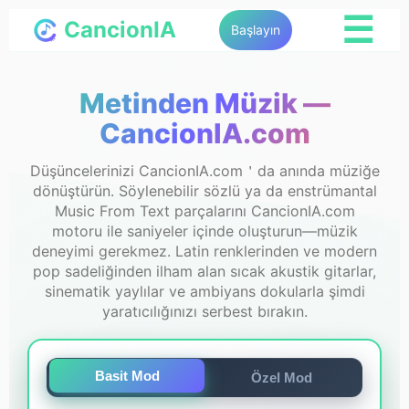
☰
CancionIA
Başlayın
Metinden Müzik —
CancionIA.com
Düşüncelerinizi CancionIA.com＇da anında müziğe
dönüştürün. Söylenebilir sözlü ya da enstrümantal
Music From Text parçalarını CancionIA.com
motoru ile saniyeler içinde oluşturun—müzik
deneyimi gerekmez. Latin renklerinden ve modern
pop sadeliğinden ilham alan sıcak akustik gitarlar,
sinematik yaylılar ve ambiyans dokularla şimdi
yaratıcılığınızı serbest bırakın.
Basit Mod
Özel Mod