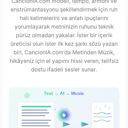
CancionIA.com modeli, tempo, armoni ve
enstrümantasyonu şekillendirmek için ruh
hali kelimelerini ve anlatı ipuçlarını
yorumlayarak metninizin ruhunu teknik
pürüz olmadan yakalar. İster bir içerik
üreticisi olun ister ilk kez şarkı sözü yazan
biri, CancionIA.com’da Metinden Müzik,
hikâyeniz için el yapımı hissi veren, telifsiz
dostu ifadeli sesler sunar.
Text → AI → Music
♪
♪
♫
♫
🧠