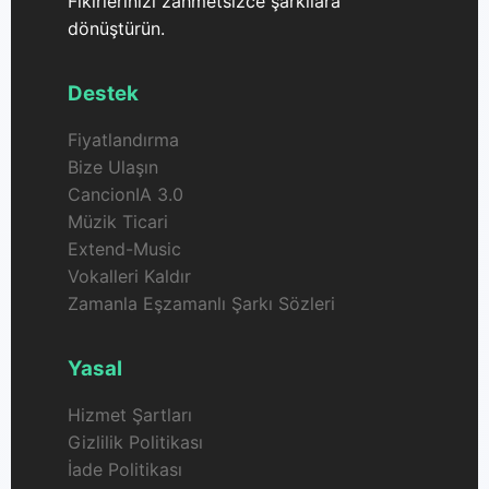
Fikirlerinizi zahmetsizce şarkılara
dönüştürün.
Destek
Fiyatlandırma
Bize Ulaşın
CancionIA 3.0
Müzik Ticari
Extend-Music
Vokalleri Kaldır
Zamanla Eşzamanlı Şarkı Sözleri
Yasal
Hizmet Şartları
Gizlilik Politikası
İade Politikası