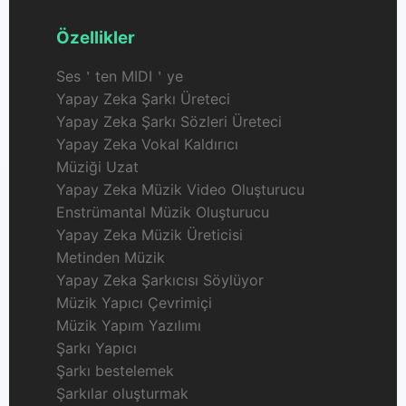
Özellikler
Ses＇ten MIDI＇ye
Yapay Zeka Şarkı Üreteci
Yapay Zeka Şarkı Sözleri Üreteci
Yapay Zeka Vokal Kaldırıcı
Müziği Uzat
Yapay Zeka Müzik Video Oluşturucu
Enstrümantal Müzik Oluşturucu
Yapay Zeka Müzik Üreticisi
Metinden Müzik
Yapay Zeka Şarkıcısı Söylüyor
Müzik Yapıcı Çevrimiçi
Müzik Yapım Yazılımı
Şarkı Yapıcı
Şarkı bestelemek
Şarkılar oluşturmak