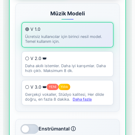
Müzik Modeli
🟣 V 1.0
Ücretsiz kullanıcılar için birinci nesil model.
Temel kullanım için.
⚪ V 2.0 👑
Daha akıllı istemler. Daha iyi karışımlar. Daha
hızlı çıktı. Maksimum 8 dk.
⚪ V 3.0 👑
YENİ
Yıllık
Gerçekçi vokaller, Stüdyo kalitesi, Her dilde
doğru, en fazla 8 dakika.
Daha fazla
Enstrümantal ⓘ