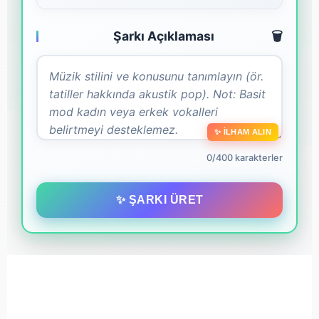
Şarkı Açıklaması
🗑️
✨ İLHAM ALIN
0/400 karakterler
✨ ŞARKI ÜRET