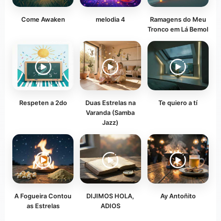
Come Awaken
melodia 4
Ramagens do Meu
Tronco em Lá Bemol
Respeten a 2do
Duas Estrelas na
Te quiero a tí
Varanda (Samba
Jazz)
A Fogueira Contou
DIJIMOS HOLA,
Ay Antoñito
as Estrelas
ADIOS