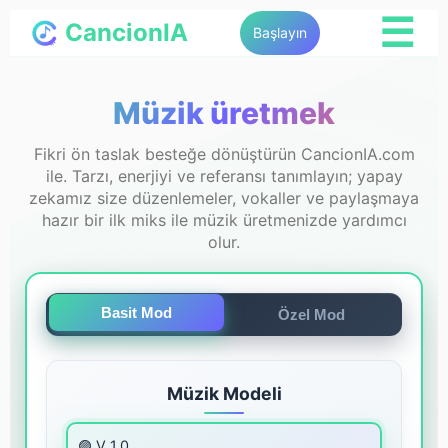
☰
CancionIA
Başlayın
Müzik üretmek
Fikri ön taslak besteğe dönüştürün CancionIA.com
ile. Tarzı, enerjiyi ve referansı tanımlayın; yapay
zekamız size düzenlemeler, vokaller ve paylaşmaya
hazır bir ilk miks ile müzik üretmenizde yardımcı
olur.
Basit Mod
Özel Mod
Müzik Modeli
🟣 V 1.0