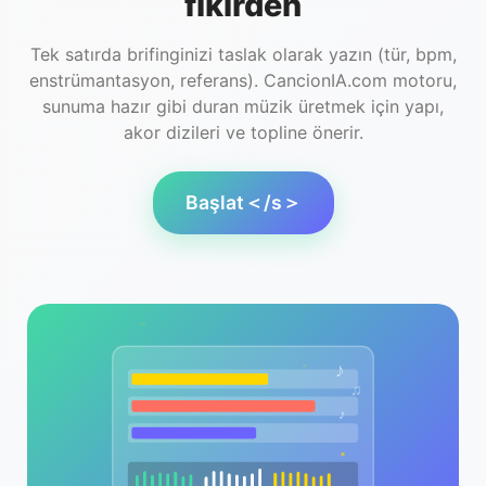
fikirden
Tek satırda brifinginizi taslak olarak yazın (tür, bpm,
enstrümantasyon, referans). CancionIA.com motoru,
sunuma hazır gibi duran müzik üretmek için yapı,
akor dizileri ve topline önerir.
Başlat＜/s＞
♪
♫
♪