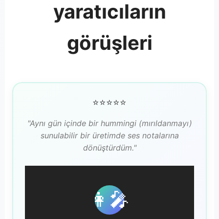
yaratıcıların
görüşleri
⭐⭐⭐⭐⭐
"Aynı gün içinde bir hummingi (mırıldanmayı)
sunulabilir bir üretimde ses notalarına
dönüştürdüm."
👩‍🎤