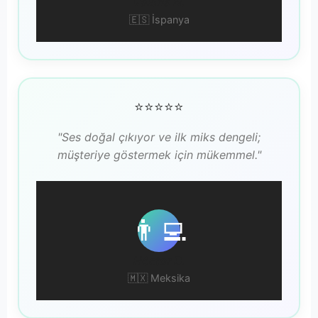
Valeria N.
🇪🇸 İspanya
⭐⭐⭐⭐⭐
"Ses doğal çıkıyor ve ilk miks dengeli;
müşteriye göstermek için mükemmel."
👨‍💻
Héctor D.
🇲🇽 Meksika