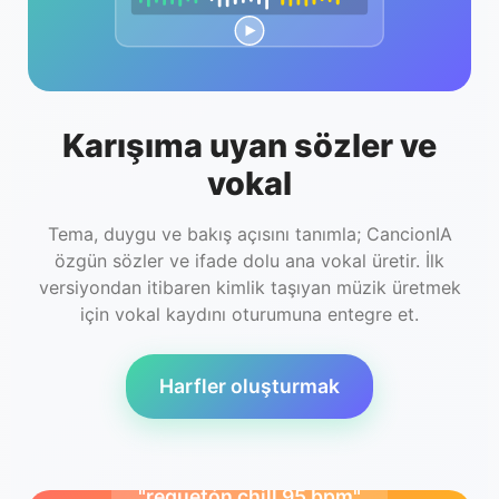
Karışıma uyan sözler ve
vokal
Tema, duygu ve bakış açısını tanımla; CancionIA
özgün sözler ve ifade dolu ana vokal üretir. İlk
versiyondan itibaren kimlik taşıyan müzik üretmek
için vokal kaydını oturumuna entegre et.
Harfler oluşturmak
"reguetón chill 95 bpm"