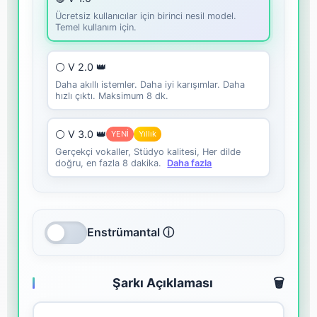
Ücretsiz kullanıcılar için birinci nesil model.
Temel kullanım için.
⚪ V 2.0 👑
Daha akıllı istemler. Daha iyi karışımlar. Daha
hızlı çıktı. Maksimum 8 dk.
⚪ V 3.0 👑
YENİ
Yıllık
Gerçekçi vokaller, Stüdyo kalitesi, Her dilde
doğru, en fazla 8 dakika.
Daha fazla
Enstrümantal ⓘ
Şarkı Açıklaması
🗑️