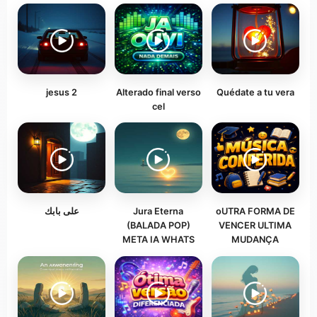
jesus 2
Alterado final verso
Quédate a tu vera
cel
على بابك
Jura Eterna
oUTRA FORMA DE
(BALADA POP)
VENCER ULTIMA
META IA WHATS
MUDANÇA