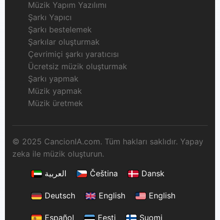
Müzik Yapım Yazılımı
Şarkı Yapıcı
Şarkı bestelemek
Şarkılar oluşturmak
Çevrimiçi şarkı yaratıcısı
Ücretsiz müzik oluşturmak
Şarkı yapmak
Müzik yapmak
Müzik üretmek
© 2025 CancionIA.com. Tüm hakları saklıdır. Yapay
zeka ile müzik oluşturun.
العربية
Čeština
Dansk
Deutsch
English
English
Español
Eesti
Suomi