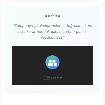
⭐⭐⭐⭐⭐
"Kampanya yönlendirmelerini doğrulamak ve
hızlı karar vermek için, bize tam günler
kazandırıyor."
👥
Fokus Ajansı
🇦🇷 Arjantin