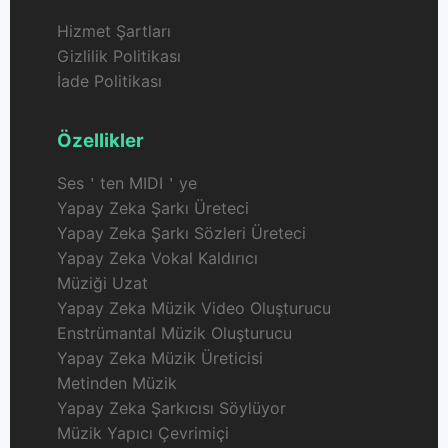
Hizmet Şartları
Gizlilik Politikası
İade Politikası
Özellikler
Ses＇ten MIDI＇ye
Yapay Zeka Şarkı Üreteci
Yapay Zeka Şarkı Sözleri Üreteci
Yapay Zeka Vokal Kaldırıcı
Müziği Uzat
Yapay Zeka Müzik Video Oluşturucu
Enstrümantal Müzik Oluşturucu
Yapay Zeka Müzik Üreticisi
Metinden Müzik
Yapay Zeka Şarkıcısı Söylüyor
Müzik Yapıcı Çevrimiçi