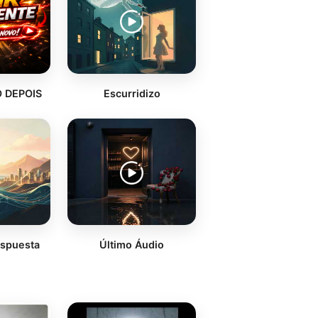
 DEPOIS
Escurridizo
espuesta
Último Áudio