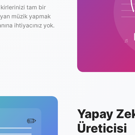
irlerinizi tam bir
duyan müzik yapmak
nına ihtiyacınız yok.
♬
Yapay Zek
✏️
Üreticisi