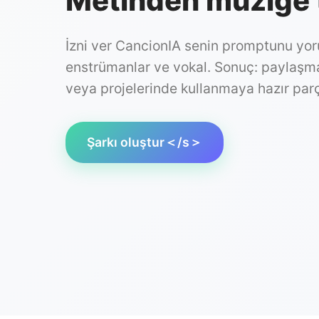
Metinden müziğe t
İzni ver CancionIA senin promptunu yor
enstrümanlar ve vokal. Sonuç: paylaş
veya projelerinde kullanmaya hazır parç
Şarkı oluştur＜/s＞