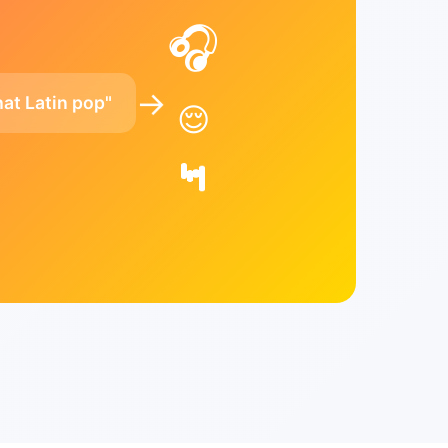
🎧
→
hat Latin pop"
😌