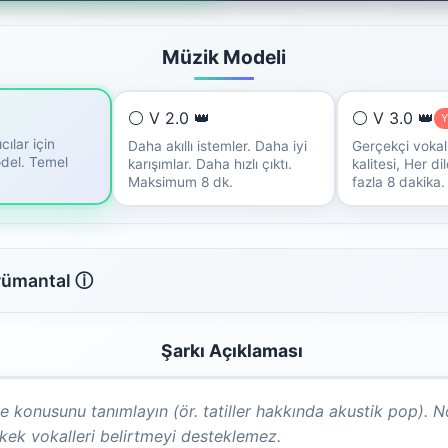
Müzik Modeli
⚪ V 2.0 👑
⚪ V 3.0 👑
Y
cılar için
Daha akıllı istemler. Daha iyi
Gerçekçi vokal
odel. Temel
karışımlar. Daha hızlı çıktı.
kalitesi, Her d
Maksimum 8 dk.
fazla 8 dakika.
rümantal ⓘ
Şarkı Açıklaması