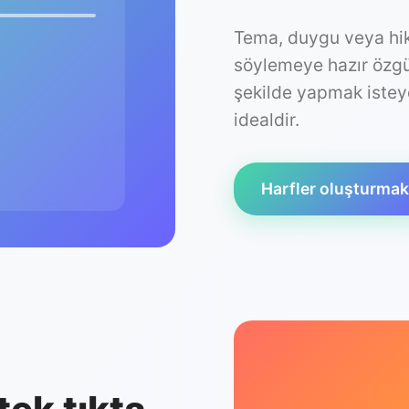
Tema, duygu veya hik
r
söylemeye hazır özgün 
şekilde yapmak isteye
idealdir.
Harfler oluşturmak