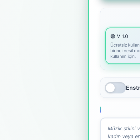
🟣 V 1.0
Ücretsiz kullanı
birinci nesil m
kullanım için.
Enst