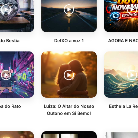
o Bestia
DeIXO a voz 1
AGORA E NAO
pa do Rato
Luiza: O Altar do Nosso
Esthela La R
Outono em Si Bemol