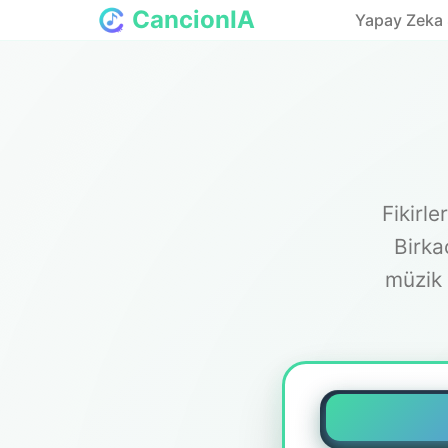
CancionIA
Yapay Zeka 
Fikirl
Birka
müzik 