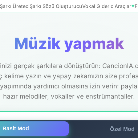
Şarkı Üreteci
Şarkı Sözü Oluşturucu
Vokal Giderici
Araçlar
F
▼
Müzik yapmak
erinizi gerçek şarkılara dönüştürün: CancionIA.c
ç kelime yazın ve yapay zekamızın size profe
yapımında yardımcı olmasına izin verin: pay
hazır melodiler, vokaller ve enstrümantaller.
Basit Mod
Özel Mod