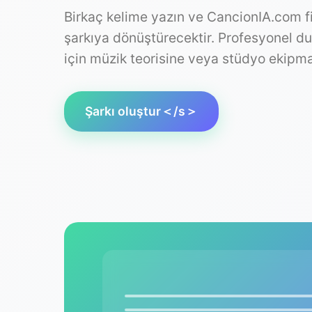
Birkaç kelime yazın ve CancionIA.com fik
şarkıya dönüştürecektir. Profesyonel 
için müzik teorisine veya stüdyo ekipma
Şarkı oluştur＜/s＞