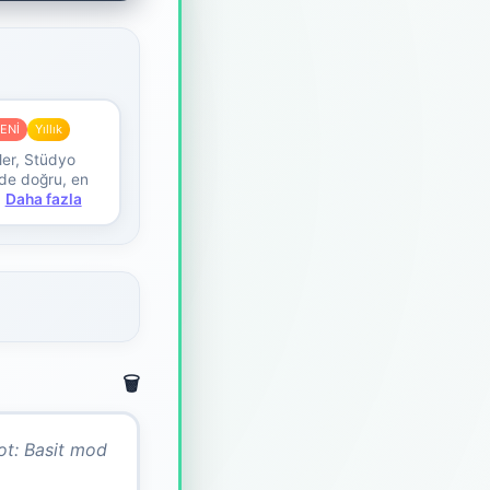
ENİ
Yıllık
ler, Stüdyo
ilde doğru, en
Daha fazla
🗑️