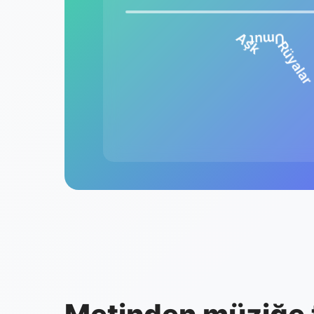
Aşk
Umut
Rüyala