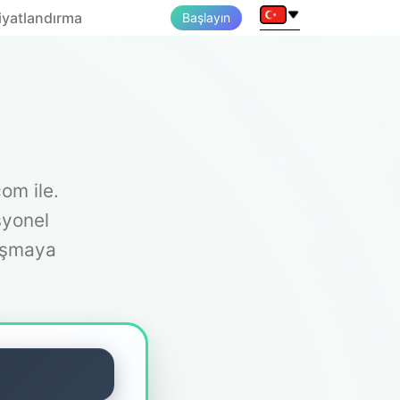
iyatlandırma
Başlayın
om ile.
syonel
laşmaya