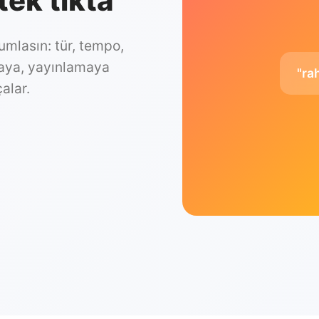
ek tıkta
umlasın: tür, tempo,
maya, yayınlamaya
"ra
alar.