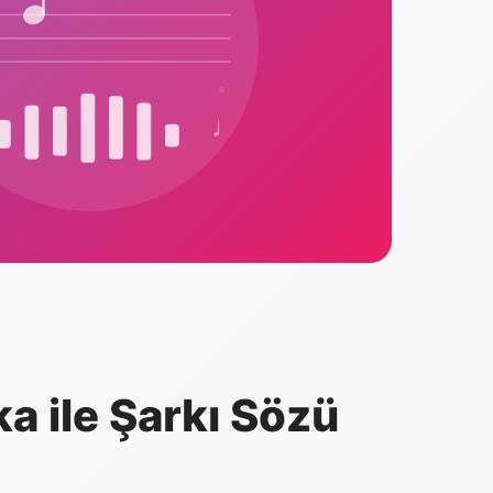
♩
a ile Şarkı Sözü