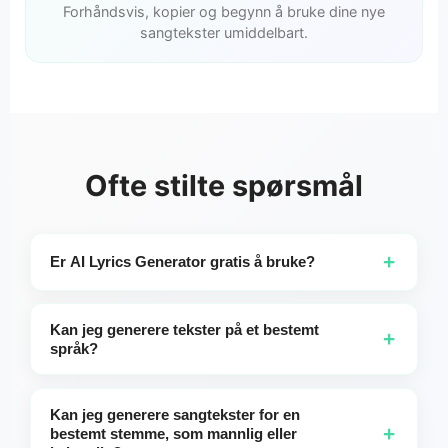
Forhåndsvis, kopier og begynn å bruke dine nye
sangtekster umiddelbart.
Ofte stilte spørsmål
+
Er AI Lyrics Generator gratis å bruke?
Gratis brukere kan generere tekster opptil 10 ganger per
dag. Abonnenter får ubegrenset tilgang.
Kan jeg generere tekster på et bestemt
+
språk?
Absolutt! Hvis du nevner et språk i beskrivelsen din—for
eksempel: "en bursdagssang på engelsk for min 10 år
Kan jeg generere sangtekster for en
gamle sønn Hunter"—vil teksten til sangen bli generert på
+
bestemt stemme, som mannlig eller
det språket. Hvis du ikke spesifiserer, vil teksten til