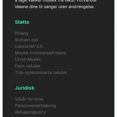
å lage vakker musikk fra tekst. Forvandle
ideene dine til sanger uten anstrengelse.
Støtte
Prising
Kontakt oss
CancionIA 3.0
Musikk kommersiell lisens
Utvid-Musikk
Fjern vokaler
Tids-synkroniserte tekster
Juridisk
Vilkår for bruk
Personvernerklæring
Refusjonspolicy