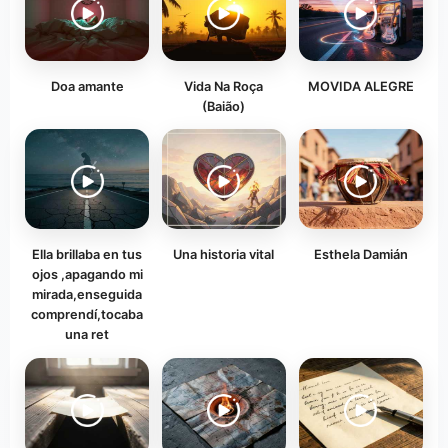
Doa amante
Vida Na Roça
MOVIDA ALEGRE
(Baião)
Ella brillaba en tus
Una historia vital
Esthela Damián
ojos ,apagando mi
mirada,enseguida
comprendí,tocaba
una ret