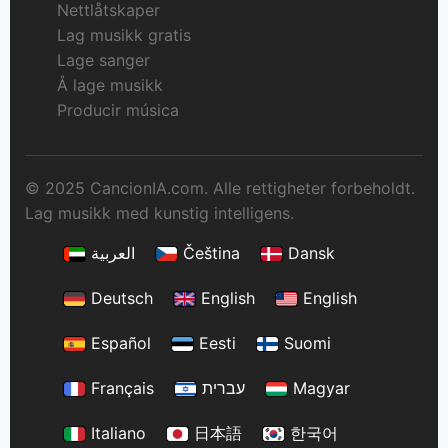
Nettlåtskaper
Lag musikk gratis
Lage sanger
Å lage musikk
Producir música
© 2025 CancionIA.com. Alle rettigheter forbeholdt.
Lag musikk med kunstig intelligens.
العربية
Čeština
Dansk
Deutsch
English
English
Español
Eesti
Suomi
Français
עברית
Magyar
Italiano
日本語
한국어