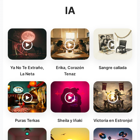
IA
Ya No Te Extraño,
Erika, Corazón
Sangre callada
La Neta
Tenaz
Puras Terkas
Sheila y Iñaki
Victoria en Estronjol