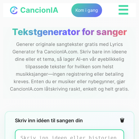
☰
CancionIA
Kom i gang
Tekstgenerator for sanger
Generer originale sangtekster gratis med Lyrics
Generator fra CancionIA.com. Skriv bare inn ideene
dine eller et tema, så lager AI-en vår øyeblikkelig
tilpassede tekster for hvilken som helst
musikksjanger—ingen registrering eller betaling
kreves. Enten du er musiker eller nybegynner, gjør
CancionIA.com låtskriving raskt, enkelt og helt gratis.
Skriv inn idéen til sangen din
🗑️