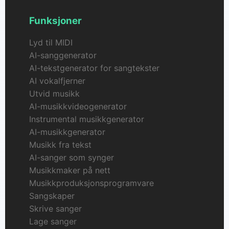
Funksjoner
Lyd til MIDI
AI-sanggenerator
AI-tekstgenerator for sangtekster
AI vokalfjerner
Utvid musikk
AI-musikkvideogenerator
Instrumental musikkgenerator
AI-musikkgenerator
Musikk fra tekst
AI-sanger som synger
Musikkmaker på nett
Musikkproduksjonsprogramvare
Sangskaper
Skrive sanger
Lage sanger