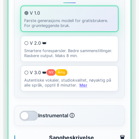
🟣 V 1.0
Første generasjons modell for gratisbrukere.
For grunnleggende bruk.
⚪ V 2.0 👑
Smartere forespørsler. Bedre sammenstillinger.
Raskere output. Maks 8 min.
⚪ V 3.0 👑
NY
Årlig
Autentiske vokaler, studiokvalitet, nøyaktig på
alle språk, opptil 8 minutter.
Mer
Instrumental ⓘ
Sangbeskrivelse
🗑️