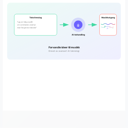
Tekstinnslag
Musikkutgang
"Lag en livlig poplåt
🤖
om sommerens eventyr
🎵
♪
med fengende melodier"
🎶
♫
AI-behandling
Forvandle ideer til musikk
Drevet av avansert AI-teknologi