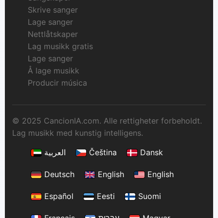
Skrive sanger
Lage sanger
Nettlåtskaper
Lag musikk gratis
Lage sanger
Å lage musikk
Producir música
© 2025 CancionIA.com. Alle rettigheter forbeholdt.
Lag musikk med kunstig intelligens.
العربية
Čeština
Dansk
Deutsch
English
English
Español
Eesti
Suomi