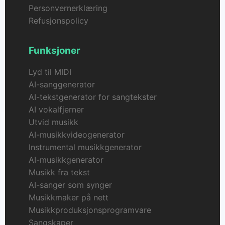
Personvernerklæring
Refusjonspolicy
Funksjoner
Lyd til MIDI
AI-sanggenerator
AI-tekstgenerator for sangtekster
AI vokalfjerner
Utvid musikk
AI-musikkvideogenerator
Instrumental musikkgenerator
AI-musikkgenerator
Musikk fra tekst
AI-sanger som synger
Musikkmaker på nett
Musikkproduksjonsprogramvare
Sangskaper