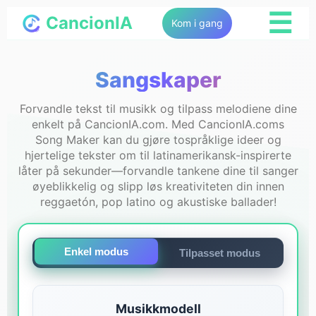
☰
CancionIA
Kom i gang
Sangskaper
Forvandle tekst til musikk og tilpass melodiene dine
enkelt på CancionIA.com. Med CancionIA.coms
Song Maker kan du gjøre tospråklige ideer og
hjertelige tekster om til latinamerikansk-inspirerte
låter på sekunder—forvandle tankene dine til sanger
øyeblikkelig og slipp løs kreativiteten din innen
reggaetón, pop latino og akustiske ballader!
Enkel modus
Tilpasset modus
Musikkmodell