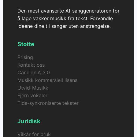
Den mest avanserte AI-sanggeneratoren for
å lage vakker musikk fra tekst. Forvandle
ideene dine til sanger uten anstrengelse.
Støtte
Prising
Kontakt oss
CancionIA 3.0
Musikk kommersiell lisens
Utvid-Musikk
Fjern vokaler
Tids-synkroniserte tekster
Juridisk
Vilkår for bruk