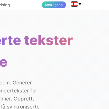
rising
Kom i gang
rte tekster
se
.com. Generer
undertekster for
ammer. Opprett,
få synkroniserte