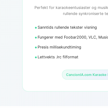
Perfekt for karaokeentusiaster og musik
rullende synkroniserte t
Sanntids rullende tekster visning
Fungerer med Foobar2000, VLC, Musi
Presis millisekundtiming
Lettvekts .lrc filformat
CancionIA.com Karaoke 