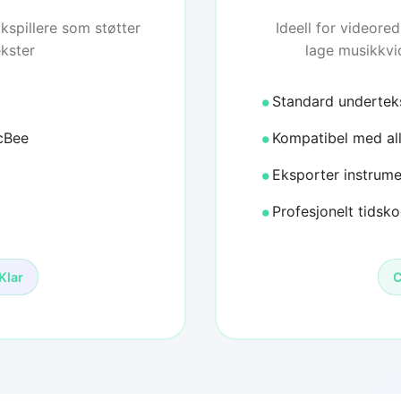
kspillere som støtter
Ideell for videore
ekster
lage musikkvi
Standard undertek
cBee
Kompatibel med all
Eksporter instrum
Profesjonelt tidsk
Klar
C