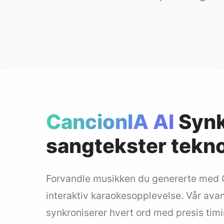
CancionIA AI
Synk
sangtekster tekno
Forvandle musikken du genererte med C
interaktiv karaokesopplevelse. Vår avan
synkroniserer hvert ord med presis timin