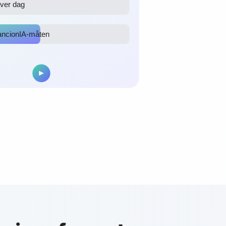
hver dag
ancionIA-måten