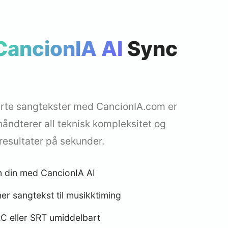
CancionIA AI
Sync
erte sangtekster med CancionIA.com er
 håndterer all teknisk kompleksitet og
 resultater på sekunder.
 din med CancionIA AI
er sangtekst til musikktiming
C eller SRT umiddelbart