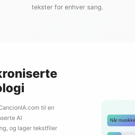
tekster for enhver sang.
roniserte
logi
ancionIA.com til en
serte AI
Når musikken
g, og lager tekstfiler