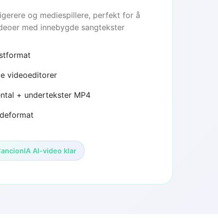
digerere og mediespillere, perfekt for å
deoer med innebygde sangtekster
stformat
e videoeditorer
ental + undertekster MP4
odeformat
ancionIA AI-video klar