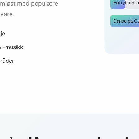
sømløst med populære
Føl rytmen 
vare.
Danse på C
je
AI-musikk
mråder