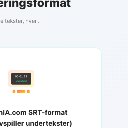
eringsformat
e tekster, hvert
00:01:23
GSangtekst
nIA.com SRT-format
vspiller undertekster)