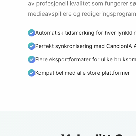
av profesjonell kvalitet som fungerer 
medieavspillere og redigeringsprogram
Automatisk tidsmerking for hver lyrikklin
Perfekt synkronisering med CancionIA 
Flere eksportformater for ulike brukso
Kompatibel med alle store plattformer