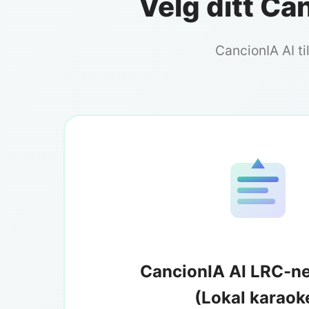
Velg ditt C
CancionIA AI ti
CancionIA AI LRC-ne
(Lokal karaok