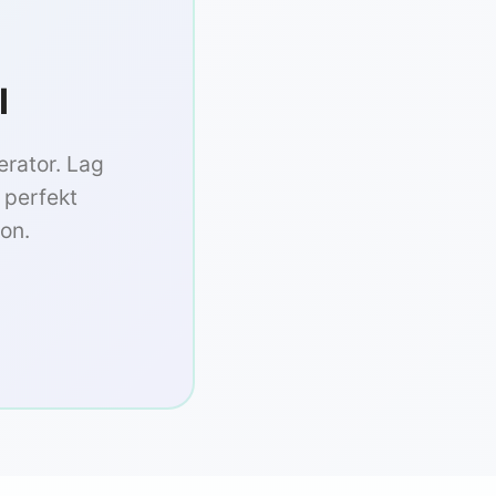
I
erator. Lag
r perfekt
on.