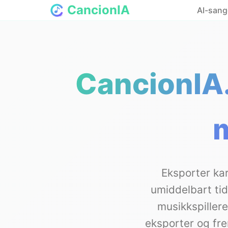
CancionIA
AI-sang
CancionIA.
m
Eksporter ka
umiddelbart tid
musikkspillere
eksporter og fr