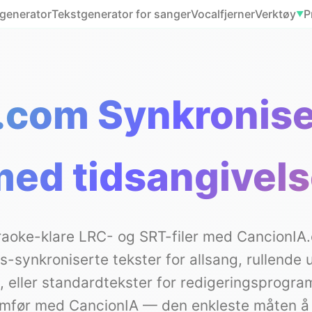
generator
Tekstgenerator for sanger
Vocalfjerner
Verktøy
P
▼
com Synkronise
ed tidsangivel
raoke-klare LRC- og SRT-filer med CancionIA
s-synkroniserte tekster for allsang, rullende 
, eller standardtekster for redigeringsprogr
emfør med CancionIA — den enkleste måten å 