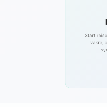
Start reis
vakre, o
sy