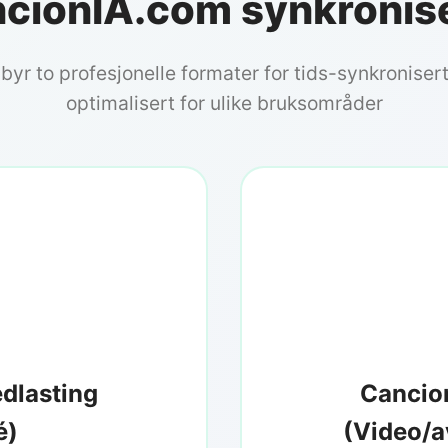
ancionIA.com synkronis
lbyr to profesjonelle formater for tids-synkronisert
optimalisert for ulike bruksområder
dlasting
Cancio
é)
(Video/a