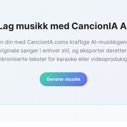
Lag musikk med CancionIA A
en din med CancionIA.coms kraftige AI-musikkgen
riginale sanger i enhver stil, og eksporter derette
nkroniserte tekster for karaoke eller videoproduksj
Generer musikk