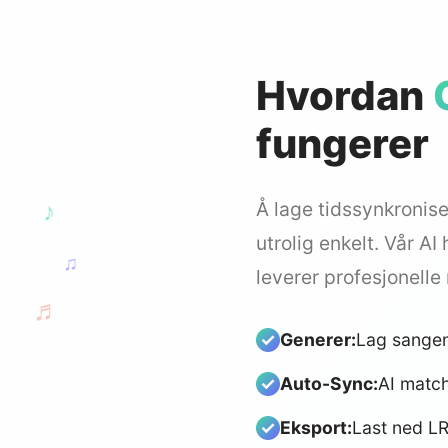
Hvordan
fungerer
Å lage tidssynkronis
♪
utrolig enkelt. Vår AI
♫
leverer profesjonelle
♬
Generer:
Lag sangen
Auto-Sync:
AI match
Eksport:
Last ned LR