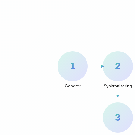
1
2
Generer
Synkronisering
3