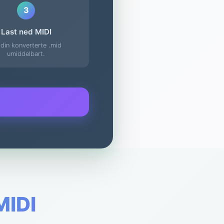
3
Last ned MIDI
din konverterte .mid
umiddelbart.
MIDI