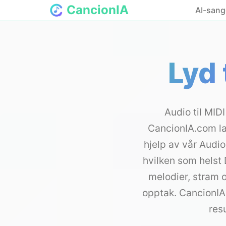
CancionIA
AI-sang
Lyd 
Audio til MID
CancionIA.com la
hjelp av vår Audio
hvilken som helst
melodier, stram 
opptak. CancionIA
res