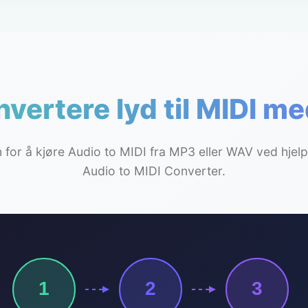
vertere lyd til MIDI m
nn for å kjøre Audio to MIDI fra MP3 eller WAV ved hjel
Audio to MIDI Converter.
1
2
3