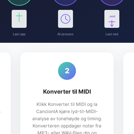
.mid
Last opp
AI-prosess
Last ned
2
Konverter til MIDI
Klikk Konverter til MIDI og la
a
CancionIA kjøre lyd-til-MIDI-
analyse av tonehøyde og timing.
Konverteren oppdager noter fra
MP3- eller WAV-filen din og