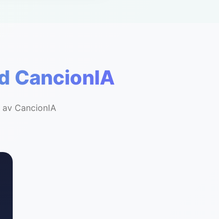
ed CancionIA
p av CancionIA