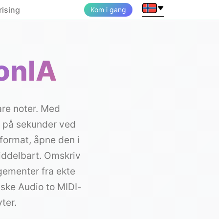
rising
Kom i gang
ionIA
are noter. Med
I på sekunder ved
-format, åpne den i
iddelbart. Omskriv
gementer fra ekte
ske Audio to MIDI-
ter.