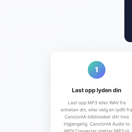
1
Last opp lyden din
Last opp MP3 eller WAV fra
enheten din, eller velg en lydfil fr
CancionIA-biblioteket ditt hvis
tilgjengelig. CancionIA Audio to
MIDI Converter støtter MP3 til