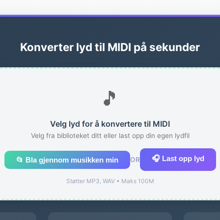
Konverter lyd til MIDI på sekunder
🎵
Velg lyd for å konvertere til MIDI
Velg fra biblioteket ditt eller last opp din egen lydfil
🎧 Last opp lyd
📂 Bla gjennom musikken min
OR
Støtter MP3, WAV • Maks 100M