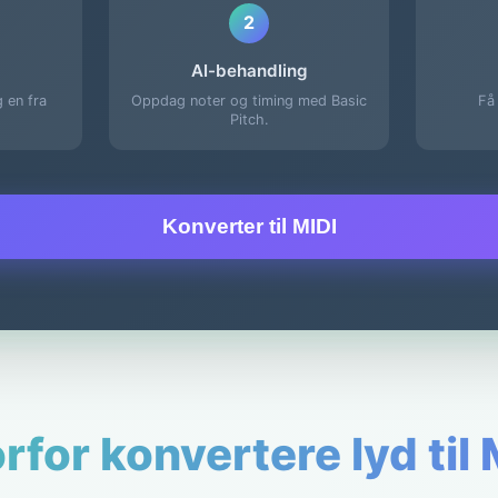
2
AI-behandling
g en fra
Oppdag noter og timing med Basic
Få 
Pitch.
Konverter til MIDI
rfor konvertere lyd til 