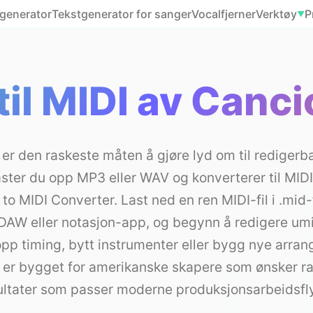
generator
Tekstgenerator for sanger
Vocalfjerner
Verktøy
P
▼
til MIDI av Canc
I er den raskeste måten å gjøre lyd om til redigerb
ster du opp MP3 eller WAV og konverterer til MID
 to MIDI Converter. Last ned en ren MIDI-fil i .mid
 DAW eller notasjon-app, og begynn å redigere um
opp timing, bytt instrumenter eller bygg nye arran
 er bygget for amerikanske skapere som ønsker ra
ultater som passer moderne produksjonsarbeidsfly