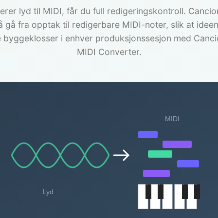
rer lyd til MIDI, får du full redigeringskontroll. Canci
gå fra opptak til redigerbare MIDI-noter, slik at ideen
 byggeklosser i enhver produksjonssesjon med Canci
MIDI Converter.
MIDI
Lyd