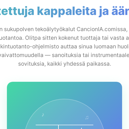
ttuja kappaleita ja ään
 sukupolven tekoälytyökalut CancionIA.comissa, 
uotantoa. Olitpa sitten kokenut tuottaja tai vasta 
kintuotanto-ohjelmisto auttaa sinua luomaan huoli
vaivattomuudella — sanoituksia tai instrumentaale
sovituksia, kaikki yhdessä paikassa.
♪
♫