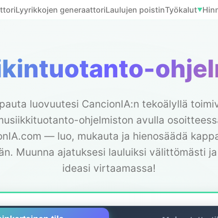
ttori
Lyyrikkojen generaattori
Laulujen poistin
Työkalut
Hinn
▼
ikintuotanto-ohjel
pauta luovuutesi CancionIA:n tekoälyllä toimi
usiikkituotanto-ohjelmiston avulla osoittees
nIA.com — luo, mukauta ja hienosäädä kappa
än. Muunna ajatuksesi lauluiksi välittömästi ja
ideasi virtaamassa!