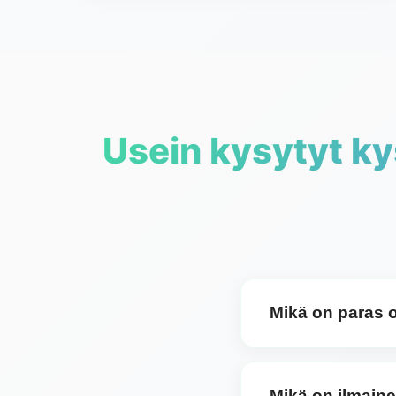
Usein kysytyt k
Mikä on paras 
Paras ohjelmisto musiik
ominaisuuksista. Jos e
Mikä on ilmaine