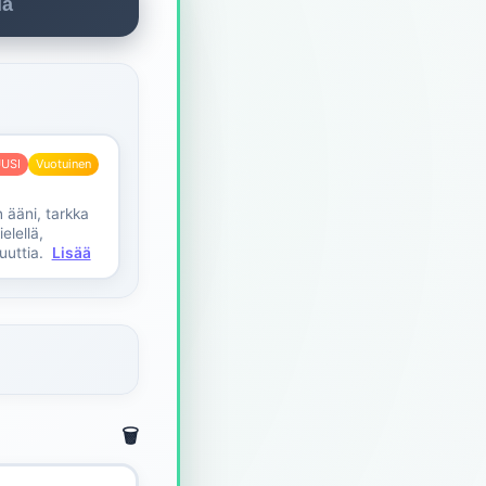
la
USI
Vuotuinen
 ääni, tarkka
elellä,
uuttia.
Lisää
🗑️