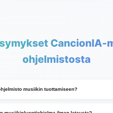
ysymykset CancionIA-m
ohjelmistosta
ohjelmisto musiikin tuottamiseen?
in tuottamiseen riippuu tavoitteistasi, taitotasostasi ja suo
tsit ammattitason työkaluja, digitaalinen audioasema (DAW)
n musiikinluontiohjelma ilman latausta?