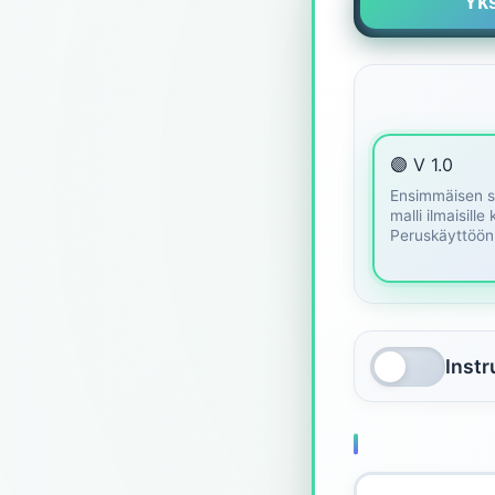
Yks
🟣 V 1.0
Ensimmäisen 
malli ilmaisille 
Peruskäyttöön
Inst