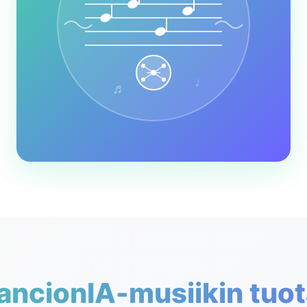
♩
♬
ancionIA-musiikin tuo