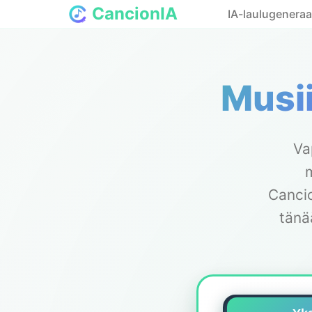
CancionIA
IA-laulugeneraa
Musi
Va
m
Cancio
tänä