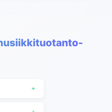
usiikkituotanto-
+
simastasi
 kuten Ableton Live, FL
+