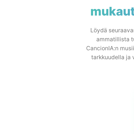
mukaute
Löydä seuraavan
ammatillista t
CancionIA:n musii
tarkkuudella ja 