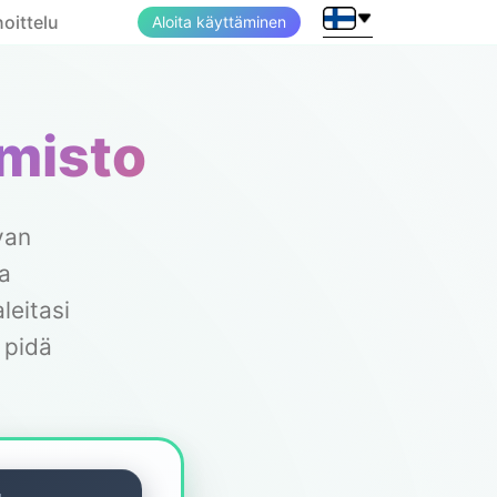
oittelu
Aloita käyttäminen
misto
van
sa
leitasi
 pidä