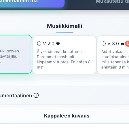
inkertainen tila
Mukautettu ti
Musiikkimalli
⚪ V 2.0 👑
⚪ V 3.0 👑
U
sukupolven
Älykkäämmät kehotteet.
Aidot vokaalit,
käyttäjille.
Paremmat mashupit.
studiolaatuinen
.
Nopeampi tuotos. Enintään 8
millä tahansa ki
min.
enintään 8 min
rumentaalinen ⓘ
Kappaleen kuvaus