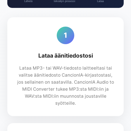
Lähetä
tekoälyn prosessi
Lataa
1
Lataa äänitiedostosi
Lataa MP3- tai WAV-tiedosto laitteeltasi tai
valitse äänitiedosto CancionIA-kirjastostasi,
jos sellainen on saatavilla. CancionIA Audio to
MIDI Converter tukee MP3:sta MIDI:iin ja
WAV:sta MIDI:iin muunnosta joustaville
syötteille.