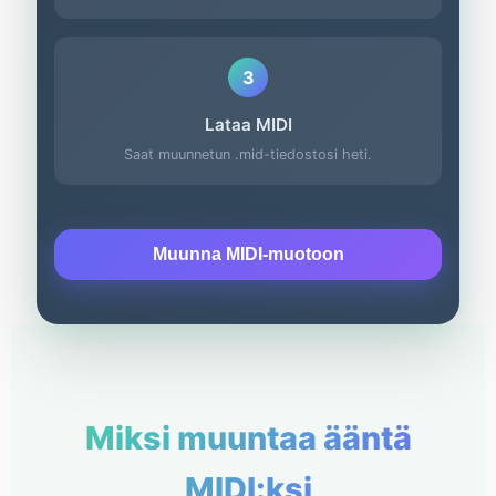
3
Lataa MIDI
Saat muunnetun .mid-tiedostosi heti.
Muunna MIDI-muotoon
Miksi muuntaa ääntä
MIDI:ksi