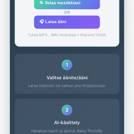
📂 Selaa musiikkiani
OR
🎧 Lataa ääni
Tukee MP3-, WAV-tiedostoja • Maksimi 100Mt
1
Valitse äänite/ääni
Lataa tiedosto tai valitse yksi Kirjastostasi.
2
AI-käsittely
Havaitse nuotit ja ajoitus Basic Pitchillä.