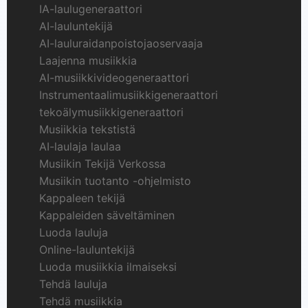
IA-laulugeneraattori
AI-lauluntekijä
AI-lauluraidanpoistojaoservaaja
Laajenna musiikkia
AI-musiikkivideogeneraattori
Instrumentaalimusiikkigeneraattori
tekoälymusiikkigeneraattori
Musiikkia tekstistä
AI-laulaja laulaa
Musiikin Tekijä Verkossa
Musiikin tuotanto -ohjelmisto
Kappaleen tekijä
Kappaleiden säveltäminen
Luoda lauluja
Online-lauluntekijä
Luoda musiikkia ilmaiseksi
Tehdä lauluja
Tehdä musiikkia