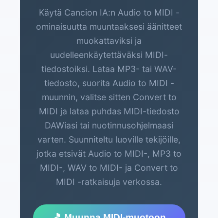
Käytä Cancion IA:n Audio to MIDI -
ominaisuutta muuntaaksesi äänitteet
muokattaviksi ja
uudelleenkäytettäväksi MIDI-
tiedostoiksi. Lataa MP3- tai WAV-
tiedosto, suorita Audio to MIDI -
muunnin, valitse sitten Convert to
MIDI ja lataa puhdas MIDI-tiedosto
DAWiasi tai nuotinnusohjelmaasi
varten. Suunniteltu luoville tekijöille,
jotka etsivät Audio to MIDI-, MP3 to
MIDI-, WAV to MIDI- ja Convert to
MIDI -ratkaisuja verkossa.
🎵 Muunna MIDI-muotoon