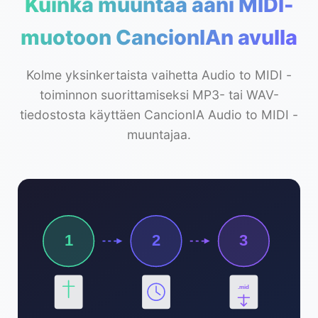
Kuinka muuntaa ääni MIDI-
muotoon CancionIAn avulla
Kolme yksinkertaista vaihetta Audio to MIDI -
toiminnon suorittamiseksi MP3- tai WAV-
tiedostosta käyttäen CancionIA Audio to MIDI -
muuntajaa.
1
2
3
.mid