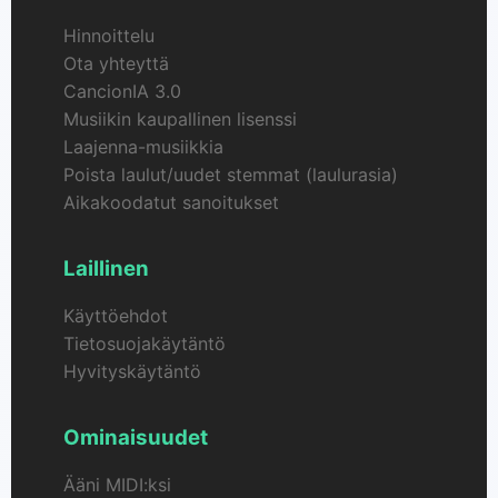
Hinnoittelu
Ota yhteyttä
CancionIA 3.0
Musiikin kaupallinen lisenssi
Laajenna-musiikkia
Poista laulut/uudet stemmat (laulurasia)
Aikakoodatut sanoitukset
Laillinen
Käyttöehdot
Tietosuojakäytäntö
Hyvityskäytäntö
Ominaisuudet
Ääni MIDI:ksi