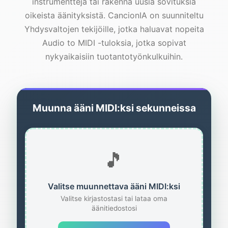
instrumentteja tai rakenna uusia sovituksia
oikeista äänityksistä. CancionIA on suunniteltu
Yhdysvaltojen tekijöille, jotka haluavat nopeita
Audio to MIDI -tuloksia, jotka sopivat
nykyaikaisiin tuotantotyönkulkuihin.
Muunna ääni MIDI:ksi sekunneissa
🎵
Valitse muunnettava ääni MIDI:ksi
Valitse kirjastostasi tai lataa oma
äänitiedostosi