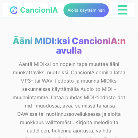
☰
CancionIA
Aloita käyttäminen
Ääni MIDI:ksi CancionIA:n
avulla
Ääntä MIDIksi on nopein tapa muuttaa ääni
muokattaviksi nuoteiksi. CancionIA.comilla lataa
MP3- tai WAV-tiedosto ja muunna MIDIksi
sekunneissa käyttämällä Audio to MIDI -
muunnintamme. Lataa puhdas MIDI-tiedosto dot
mid -muodossa, avaa se missä tahansa
DAWissa tai nuotinnussovelluksessa ja aloita
muokkaus välittömästi. Kirjoita melodioita
uudelleen, tiukenna ajoitusta, vaihda