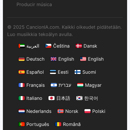
Producir música
© 2025 CancionIA.com. Kaikki oikeudet pidätetään.
Luo musiikkia tekoälyn avulla.
العربية
Čeština
Dansk
Deutsch
English
English
Español
Eesti
Suomi
Français
עברית
Magyar
Italiano
日本語
한국어
Nederlands
Norsk
Polski
Português
Română