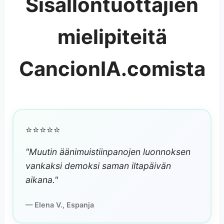
Sisällöntuottajien
mielipiteitä
CancionIA.comista
⭐⭐⭐⭐⭐
"Muutin äänimuistiinpanojen luonnoksen
vankaksi demoksi saman iltapäivän
aikana."
— Elena V., Espanja