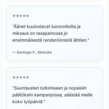
⭐⭐⭐⭐⭐
"Äänet kuulostavat luonnollisilta ja
miksaus on tasapainossa jo
ensimmäisestä renderöinnistä lähtien."
— Santiago P., Meksiko
⭐⭐⭐⭐⭐
"Suuntausten tutkimiseen ja nopeisiin
päätöksiin kampanjoissa, säästää meille
koko työpäiviä."