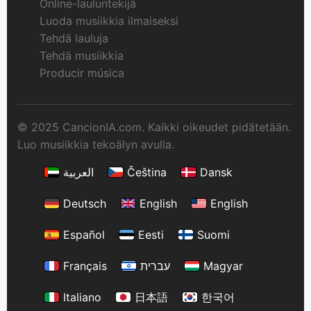
Online-lauluntekijä
Luoda musiikkia ilmaiseksi
Tehdä lauluja
Tehdä musiikkia
Producir música
© 2025 CancionIA.com. Kaikki oikeudet pidätetään.
Luo musiikkia tekoälyn avulla.
العربية
Čeština
Dansk
Deutsch
English
English
Español
Eesti
Suomi
Français
עברית
Magyar
Italiano
日本語
한국어