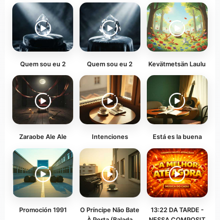
Quem sou eu 2
Quem sou eu 2
Kevätmetsän Laulu
Zaraobe Ale Ale
Intenciones
Está es la buena
Promoción 1991
O Príncipe Não Bate
13:22 DA TARDE -
À Porta (Balada
NESSA COMPOSIT