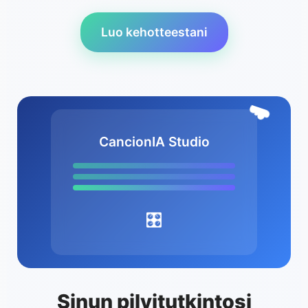
Luo kehotteestani
☁️
CancionIA Studio
🎛️
Sinun pilvitutkintosi