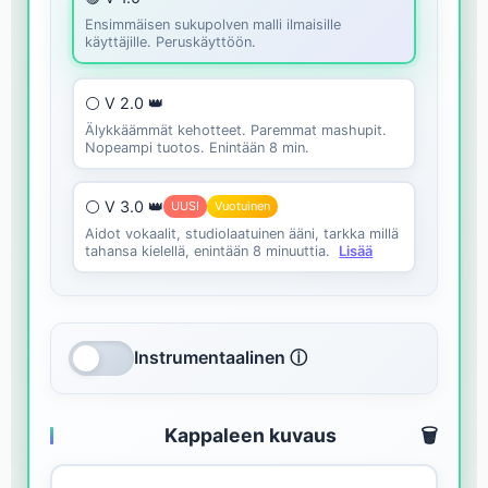
Ensimmäisen sukupolven malli ilmaisille
käyttäjille. Peruskäyttöön.
⚪ V 2.0 👑
Älykkäämmät kehotteet. Paremmat mashupit.
Nopeampi tuotos. Enintään 8 min.
⚪ V 3.0 👑
UUSI
Vuotuinen
Aidot vokaalit, studiolaatuinen ääni, tarkka millä
tahansa kielellä, enintään 8 minuuttia.
Lisää
Instrumentaalinen ⓘ
Kappaleen kuvaus
🗑️