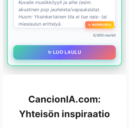
✨ INSPIROIDU
0/400 merkit
✨ LUO LAULU
CancionIA.com:
Yhteisön inspiraatio