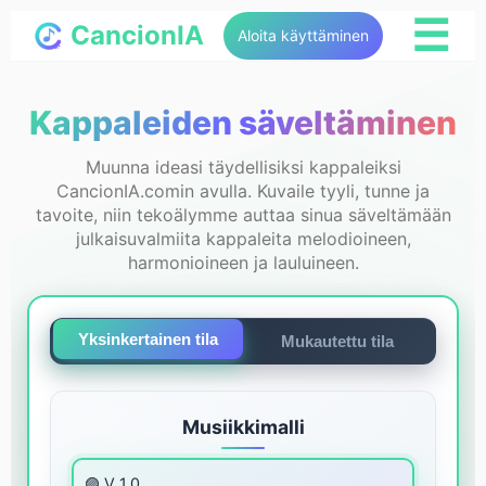
☰
CancionIA
Aloita käyttäminen
Kappaleiden säveltäminen
Muunna ideasi täydellisiksi kappaleiksi
CancionIA.comin avulla. Kuvaile tyyli, tunne ja
tavoite, niin tekoälymme auttaa sinua säveltämään
julkaisuvalmiita kappaleita melodioineen,
harmonioineen ja lauluineen.
Yksinkertainen tila
Mukautettu tila
Musiikkimalli
🟣 V 1.0