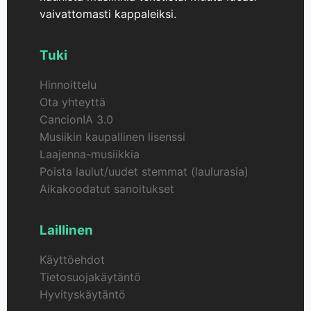
vaivattomasti kappaleiksi.
Tuki
Hinnoittelu
Ota yhteyttä
CancionIA 3.0
Musiikin kaupallinen lisenssi
Laajenna-musiikkia
Poista laulut/uudet stemmat (laulurasia)
Aikakoodatut sanoitukset
Laillinen
Käyttöehdot
Tietosuojakäytäntö
Hyvityskäytäntö