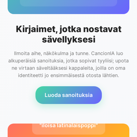
Kirjaimet, jotka nostavat
sävellyksesi
Ilmoita aihe, näkökulma ja tunne. CancionIA luo
alkuperäisiä sanoituksia, jotka sopivat tyyliisi; upota
ne virtaan säveltääksesi kappaleita, joilla on oma
identiteetti jo ensimmäisestä otosta lähtien.
Luoda sanoituksia
"iloisa latinalaispoppi"