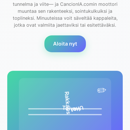
tunnelma ja viite— ja CancionIA.comin moottori
muuntaa sen rakenteeksi, sointukulkuiksi ja
toplineksi. Minuuteissa voit säveltää kappaleita,
jotka ovat valmiita jaettaviksi tai esitettäväksi.
Aloita nyt
✏️
Rakkaus
Toivon
Unet