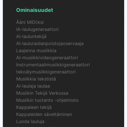
Ominaisuudet
Ääni MIDI:ksi
IA-laulugeneraattori
AI-lauluntekijä
AI-lauluraidanpoistojaoservaaja
Laajenna musiikkia
AI-musiikkivideogeneraattori
Instrumentaalimusiikkigeneraattori
tekoälymusiikkigeneraattori
Musiikkia tekstistä
AI-laulaja laulaa
Musiikin Tekijä Verkossa
Musiikin tuotanto -ohjelmisto
Kappaleen tekijä
Kappaleiden säveltäminen
Luoda lauluja