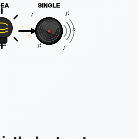
DEA
SINGLE
♫
♪
♫
♬
♪