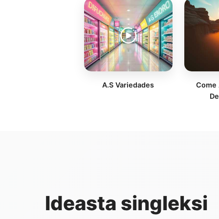
A.S Variedades
Come 
De
Ideasta singleksi