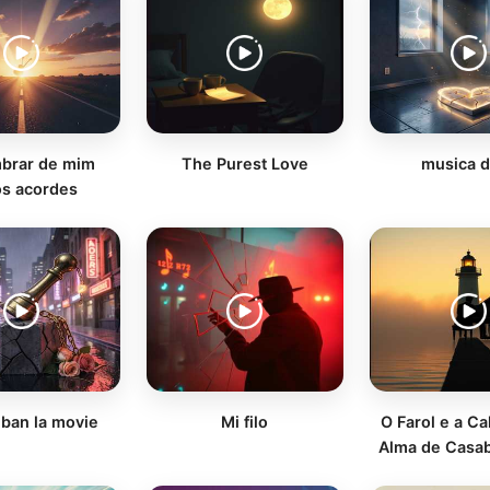
mbrar de mim
The Purest Love
musica d
s acordes
ban la movie
Mi filo
O Farol e a Ca
Alma de Casab