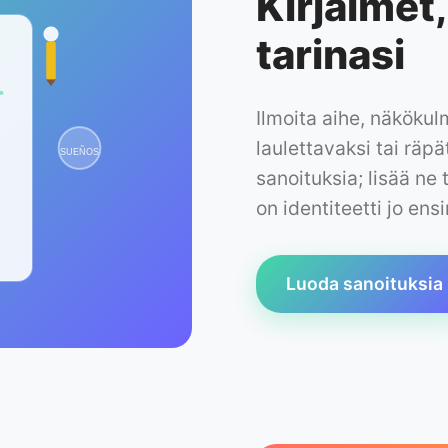
Kirjaimet,
tarinasi
Ilmoita aihe, näkökul
laulettavaksi tai räpä
SUEÑOS
sanoituksia; lisää ne 
on identiteetti jo en
Luoda sanoituksia