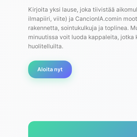
Kirjoita yksi lause, joka tiivistää aikom
ilmapiiri, viite) ja CancionIA.comin moo
rakennetta, sointukulkuja ja toplinea.
minuutissa voit luoda kappaleita, jotka
huolitelluilta.
Aloita nyt