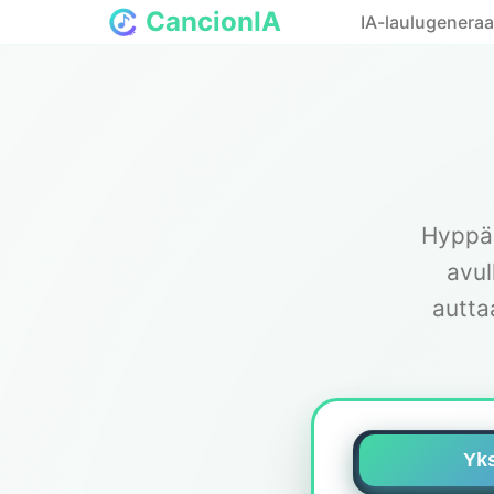
CancionIA
IA-laulugeneraa
Hyppää
avul
autta
Yks