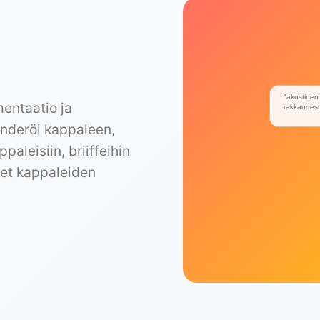
"akustinen
entaatio ja
rakkaudest
enderöi kappaleen,
aleisiin, briiffeihin
tset kappaleiden