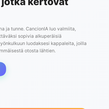
 jotka kertovat
ma ja tunne. CancionIA luo valmiita,
ttäväksi sopivia alkuperäisiä
työnkulkuun luodaksesi kappaleita, joilla
simmäisestä otosta lähtien.