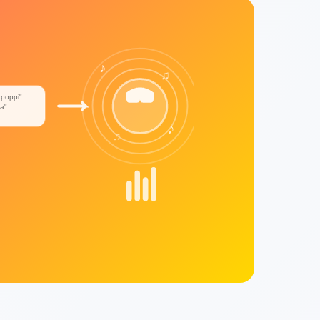
♪
♫
 poppi"
a"
♪
♬