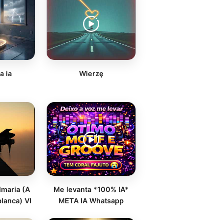
a ia
Wierzę
lmaria (A
Me levanta *100% IA*
lanca) VI
META IA Whatsapp