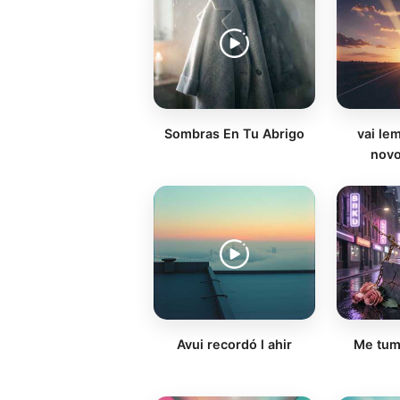
Sombras En Tu Abrigo
vai le
novo
Avui recordó l ahir
Me tum