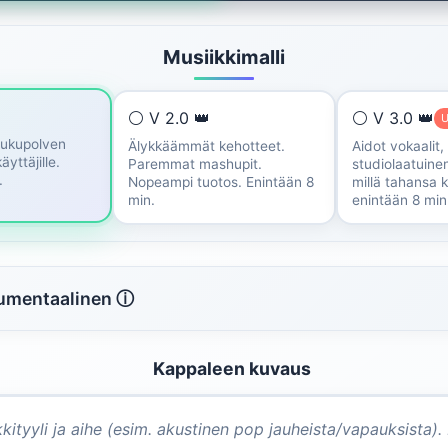
Musiikkimalli
⚪ V 2.0 👑
⚪ V 3.0 👑
U
sukupolven
Älykkäämmät kehotteet.
Aidot vokaalit,
käyttäjille.
Paremmat mashupit.
studiolaatuinen
.
Nopeampi tuotos. Enintään 8
millä tahansa ki
min.
enintään 8 min
rumentaalinen ⓘ
Kappaleen kuvaus