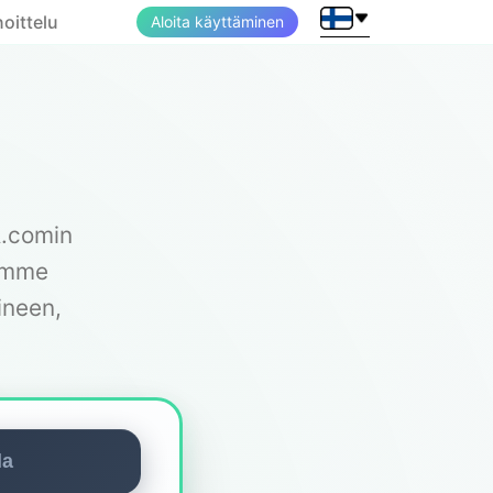
oittelu
Aloita käyttäminen
A.comin
lymme
ineen,
la