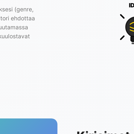
I
uksesi (genre,
ttori ehdottaa
 Muutamassa
 kuulostavat