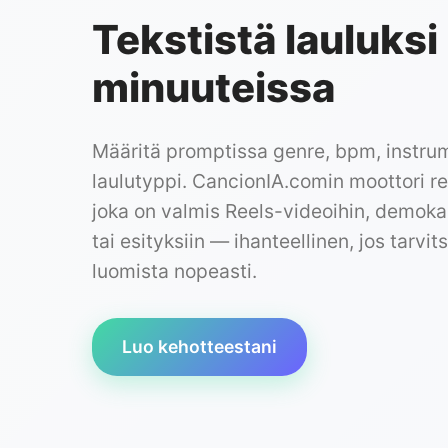
Tekstistä lauluksi
minuuteissa
Määritä promptissa genre, bpm, instrum
laulutyppi. CancionIA.comin moottori r
joka on valmis Reels-videoihin, demokapp
tai esityksiin — ihanteellinen, jos tarvi
luomista nopeasti.
Luo kehotteestani