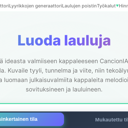
ttori
Lyyrikkojen generaattori
Laulujen poistin
Työkalut
Hinn
▼
Luoda lauluja
 ideasta valmiiseen kappaleeseen CancionI
la. Kuvaile tyyli, tunnelma ja viite, niin tekoä
a luomaan julkaisuvalmiita kappaleita melodio
sovituksineen ja lauluineen.
inkertainen tila
Mukautettu ti