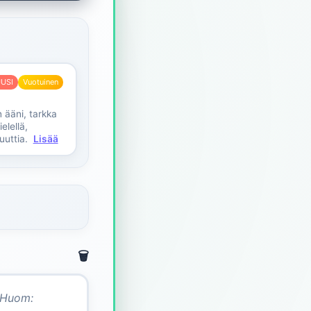
USI
Vuotuinen
 ääni, tarkka
elellä,
uuttia.
Lisää
🗑️