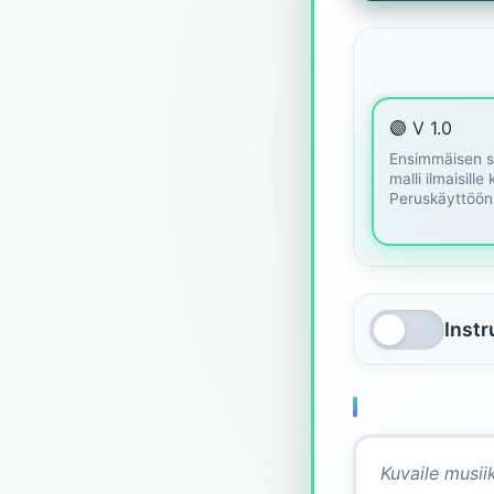
🟣 V 1.0
Ensimmäisen 
malli ilmaisille 
Peruskäyttöön
Inst