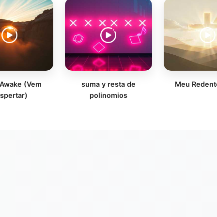
Awake (Vem
suma y resta de
Meu Redent
spertar)
polinomios