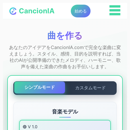
☰
CancionIA
始める
曲を作る
あなたのアイデアをCancionIA.comで完全な楽曲に変
えましょう。スタイル、感情、目的を説明すれば、当
社のAIが公開準備のできたメロディ、ハーモニー、歌
声を備えた楽曲の作曲をお手伝いします。
シンプルモード
カスタムモード
音楽モデル
🟣 V 1.0