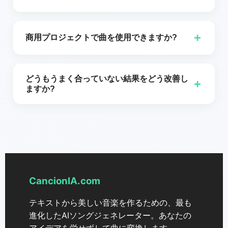
の歌詞とボーカルに対応しています。
もちろん。貼り付けて、あなたが求める感情とスタイ
ルに合ったボーカルの解釈を生成してください。
+
商用プロジェクトで曲を使用できますか?
CancionIA.com の個人利用および商用利用に関する現
行の利用規約を参照してください。私たちは明確な権
どうもうまく合っていない結果をどう改善し
+
利ポリシーを維持しています。
ますか?
必要なBPM、編成、リズムの密度、ダイナミクス、参
照例を明確に示す；新しいテイクを生成し、目標のサ
ウンドが得られるまで比較する。
CancionIA.com
テキストから美しい音楽を作るための、最も
進化したAIソングジェネレーター。あなたの
アイデアを労せずして曲に変換します。