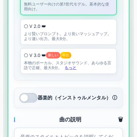
無料ユーザー向けの第1世代モデル。基本的な使
用向け。
⚪ V 2.0 👑
より賢いプロンプト。より良いマッシュアップ。
より速い出力。最大8分。
⚪ V 3.0 👑
新しい
年次
本物のボーカル、スタジオサウンド、あらゆる言
語で正確、最大8分。
もっと
器楽的（インストゥルメンタル） ⓘ
曲の説明
🗑️