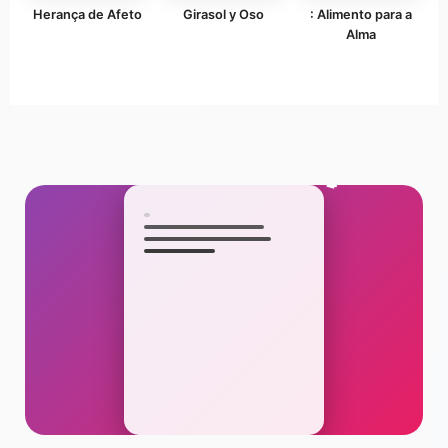
Herança de Afeto
Girasol y Oso
: Alimento para a
Alma
🎵