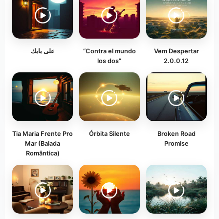
على بابك
“Contra el mundo
Vem Despertar
los dos”
2.0.0.12
Tia Maria Frente Pro
Órbita Silente
Broken Road
Mar (Balada
Promise
Romântica)