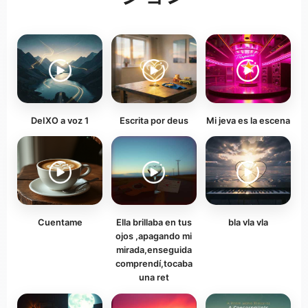
DeIXO a voz 1
Escrita por deus
Mi jeva es la escena
Cuentame
Ella brillaba en tus
bla vla vla
ojos ,apagando mi
mirada,enseguida
comprendí,tocaba
una ret