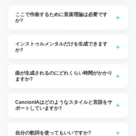
楽曲の説明や音楽的嗜好を、あなたのプロジェクトで
使用できるメロディ、編曲、ボーカルに変換します。
ここで作曲するために音楽理論は必要です
+
か?
いいえ。明確なブリーフィング（ジャンル、ムード、
BPM、楽器）を提示すれば、最初のバージョンから有
インストゥルメンタルだけを生成できます
+
用な結果が得られます。
か?
はい。リードボーカルなしでトラックを作成するため
にインストゥルメンタルオプションを有効にします。
曲が生成されるのにどれくらい時間がかかり
+
ますか?
通常は数秒から数分で、プロンプトの長さと複雑さに
よります。
CancionIAはどのようなスタイルと言語をサ
+
ポートしていますか?
ポップ、トラップ、ロック、ローファイ、エレクトロ
ニカ、ラテンリズム；スペイン語を含む複数の言語で
+
自分の歌詞を使ってもいいですか?