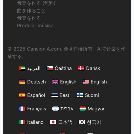
音楽を作る (無料)
曲を作ること
音楽を作る
Producir música
© 2025 CancionIA.com. 全著作権所有。AIで音楽を作
成する。
العربية
Čeština
Dansk
Deutsch
English
English
Español
Eesti
Suomi
Français
עברית
Magyar
Italiano
日本語
한국어