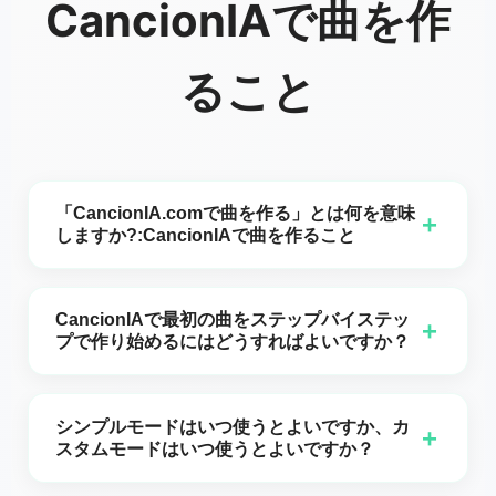
CancionIAで曲を作
ること
「CancionIA.comで曲を作る」とは何を意味
+
しますか?:CancionIAで曲を作ること
CancionIA.comで曲を作るということは、音楽制作を
学んだり複雑なDAWを扱ったりすることなく、文章で
CancionIAで最初の曲をステップバイステッ
+
書いたアイデアを完全な楽曲に変えることを意味しま
プで作り始めるにはどうすればよいですか？
す。求めるもの（ジャンル、雰囲気、感情、ボーカル
CancionIA.comで最初の曲を作るには,次の基本的な流
の種類）を書き、作成モードを選べば、AIがメロディ
れに従うことができます:1. 「曲を作る」ページにアク
ー、ハーモニー、アレンジ、そしてボーカルの表現を
シンプルモードはいつ使うとよいですか、カ
+
セスして,シンプルモードを選択します。2. 音楽モデル
生成してくれます。音符を一つずつ描く代わりに、
スタムモードはいつ使うとよいですか？
を選択します（例:クリアなボーカルと洗練された構成
CancionIA.comはクラウド上のスタジオのように機能
シンプルモードは、全体的なアイデアから素早く曲を