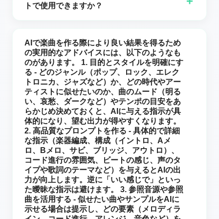
+
前に生成したトラックを再生したり,アイデアをタイト
ラウンド、セッション、長尺の動画や物語性のある作
トで使用できますか？
きトラックに変換させます。 結果は、CancionIA.com
ル,スタイル,プロジェクトごとに並べ替えたり,どのバー
品に非常に役立ちます。いずれの場合も、プラットフ
の環境を離れることなく、歌詞と音楽が一貫して構築
CancionIA.com は個人使用と商用使用を区別していま
ジョンを保持,ダウンロード,または新しい作品の参考と
ォームはセクション間の一貫性を維持するよう努めて
された楽曲です。
す。多くの人がデモ、個人的なコンテンツ、ソーシャ
して使用するかを選択したりできます。このようにし
おり、曲が論理的に展開して単なる反復ループのよう
AIで楽曲を作る際により良い結果を得るため
ルメディアで問題なく楽曲を使用していますが、楽曲
て,CancionIAはブラウザからアクセスできる,AIで作成
の実用的なアドバイスには、以下のようなも
に聞こえないようにしています。
をブランドキャンペーン、広告、収益化されたプロジ
のがあります。 1. 目的とスタイルを明確にす
した楽曲の小さな個人カタログとして機能します。
る - どのジャンル（ポップ、ロック、エレク
ェクト、またはプラットフォームでの配信に組み込み
トロニカ、ジャズなど）か、どの時代やアー
たい場合は、必ず次を確認することが不可欠です：
ティストに似せたいのか、曲のムード（明る
CancionIA.com の利用規約とライセンス方針、ならび
い、哀愁、ダークなど）やテンポの目安をあ
に有料プランで利用可能な商用音楽ライセンスのオプ
らかじめ決めておくと、AIに与える指示が具
体的になり、望む出力が得やすくなります。
ション（これらはプロジェクト用の証明書をダウンロ
2. 高品質なプロンプトを作る - 具体的で詳細
ードできるようにします）。こうすることで、
な指示（楽器編成、構成（イントロ、Aメ
CancionIAで作成した楽曲をすべてのプロジェクトで
ロ、Bメロ、サビ、ブリッジ、アウトロ）、
安全かつ合法的に使用できることが保証されます。
コード進行の雰囲気、ビートの感じ、声のタ
イプや歌詞のテーマなど）を与えるとAIの出
力が向上します。逆に「いい感じで」といっ
た曖昧な指示は避けます。 3. 参照音源や参照
曲を活用する - 似せたい曲やサンプルをAIに
示せる場合は提示し、どの要素（メロディラ
イン、コード進行、アレンジ、音色など）を