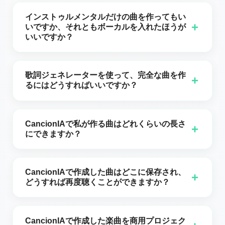
のためのCancionIA 1.0）。3. 該当するスイッチでボー
します。あなたはクリエイティブな方向性を提供し、
作りたいときに最適です。ジャンル、雰囲気、感情を
カルありの曲にするかインストゥルメンタルのみかを
プラットフォームがその指示を聴いて楽しめる、共有
インストゥルメンタルだけの曲を作ってもい
説明すると、CancionIA.comが構成、歌詞（該当する
+
決めます。4. 「曲の説明」欄にスタイルとテーマを書
いですか、それともボーカルを入れたほうが
できる、あるいは他のプロジェクトでさらに作業を続
場合）、アレンジの詳細をあなたに代わって決定しま
いいですか？
きます:例えば「踊れるエネルギッシュなラテンポップ
けられる楽曲へと変換します。
す。スケッチ、概念実証、または創作の行き詰まり時
で,ゼロから始めることについての歌詞」。5. 「曲を生
はい。「曲を作る」インターフェースには「インスト
にぴったりです。カスタムモードは、すでに明確な方
成」ボタンを押して,AIがトラックを作成するのを待ち
ゥルメンタル」というスイッチがあります:これをオン
向性がある場合を想定しています：自分の歌詞を貼り
歌詞ジェネレーターを使って、完全な曲を作
ます。数分で最初のバージョンができます。再生して
+
にすると,CancionIA.comは主旋律のボーカルがない伴
るにはどうすればいいですか？
付けるか、AI生成の歌詞を使用でき、音楽スタイルを
説明を調整し,曲が頭の中のイメージに近づくまで何度
奏（インストゥルメンタル）を生成します。動画,ライ
より詳細に定義し、雰囲気、ボーカル、楽器、テンポ
でも再生成できます。
純粋に音楽的な部分に加えて、CancionIA.com は歌詞
ブ配信,ポッドキャストの背景や,他のアーティストがそ
を調整し、曲に特定のタイトルを付けることさえでき
を扱うためのツールを統合しています: 1. カスタマイズ
の上で歌えるようにするのに最適です。これをオフに
CancionIAで私が作る曲はどれくらいの長さ
ます。こうして、テキスト、ボイス、雰囲気などのす
+
モードで「歌詞」セクションを開きます。 2. 完全なテ
すると,プラットフォームは（モードやテキストの有無
にできますか？
べての創作上の選択が、期待する最終成果と一致する
キストを自分で書くこともできますし、インスピレー
に応じて）ボーカルのメロディと歌詞を含む完全な曲
ようになります。
長さは、CancionIA.comで曲を作る際に使用する音楽
ションが必要な場合は（例: 「クリエイティブサプライ
を作成し,デモやリリースの出発点としてすぐに使える
モデルによって異なります。CancionIA 1.0では、通
ズ」ボタンなどで）AIで歌詞を生成するオプションを
状態になります。こうして,プロジェクトごとに
CancionIAで作成した曲はどこに保存され、
+
常、イントロ、ヴァース、コーラス、ブリッジなどの
使用できます。 3. 好みに合わせてヴァース、コーラ
どうすれば再度聴くことができますか？
CancionIAがボーカル付きの曲,インストゥルメンタル,
古典的な構成で約4分程度の曲が得られます。サブスク
ス、中心となるメッセージを調整します。 4. その後、
あるいは両方をあなたのニーズに応じて作るかを決め
CancionIA.comで作成した楽曲は,アカウントの「マイ
ライバー向けのCancionIA 2.0では、より長い長さに達
同じ「曲を作る」フロー内でその歌詞を使用して、AI
ることができます。
ソング」セクションから管理できます。そこからは,以
することができ、約8分に近づくため、長めのバックグ
に言語とあなたが定めたトーンを尊重したボーカル付
CancionIAで作成した楽曲を商用プロジェク