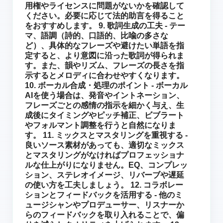
用権やライセンスに問題がないかを確認して
ください。必要に応じて法的助言を得ること
をおすすめします。 9. 歌詞生成の工夫 - テー
マ、語調（詩的、口語的、比喩の多さな
ど）、具体的なフレーズや避けたい単語を指
定すると、より意図に沿った歌詞が得られま
す。また、韻やリズム、フレーズの長さを指
示するとメロディに合わせやすくなります。
10. ボーカル合成・処理のポイント - ボーカル
AIを使う場合は、発音やイントネーション、
フレーズごとの感情の指示を細かく与え、生
成後にタイミングやピッチ補正、ビブラート
やフォルマント調整を行うと自然になりま
す。 11. ミックスとマスタリングを重視する -
良いソース素材があっても、適切なミックス
とマスタリングがなければプロフェッショナ
ルな仕上がりになりません。EQ、コンプレッ
ション、ステレオイメージ、リバーブや遅延
の使い方を工夫しましょう。 12. コラボレー
ションとフィードバックを活用する - 他のミ
ュージシャンやプロデューサー、リスナーか
らのフィードバックを取り入れることで、偏