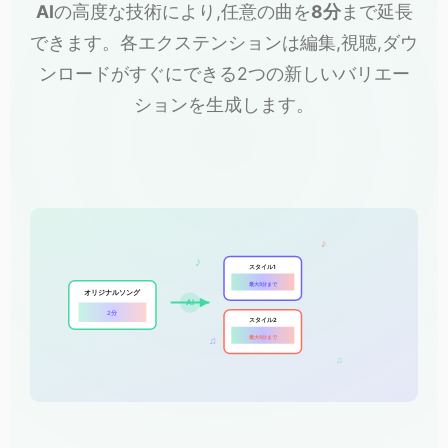
AI
の高度な技術により,任意の曲を
8分
まで延長
できます。各エクステンションは編集,視聴,ダウ
ンロードがすぐにできる2つの新しいバリエー
ションを生成します。
♪
♪
スタイル1
最大8分まで
オリジナルソング
AI
2分
スタイル2
最大8分まで
♫
♫