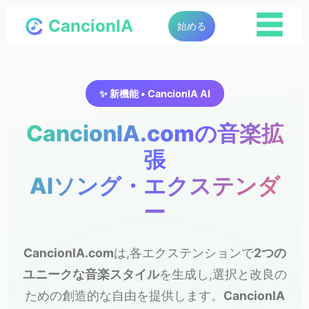
☰
CancionIA
始める
✨ 新機能 • CancionIA AI
CancionIA.comの音楽拡
張
AIソング・エクステンダ
ー
CancionIA.com
は,各エクステンションで
2つの
ユニークな音楽スタイル
を生成し,選択と改良の
ための創造的な自由を提供します。
CancionIA