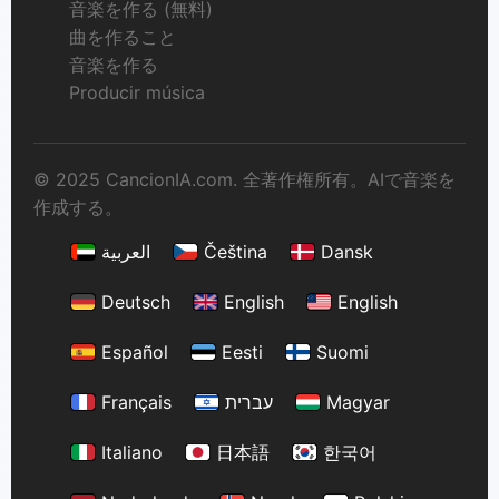
音楽を作る (無料)
曲を作ること
音楽を作る
Producir música
© 2025 CancionIA.com. 全著作権所有。AIで音楽を
作成する。
العربية
Čeština
Dansk
Deutsch
English
English
Español
Eesti
Suomi
Français
עברית
Magyar
Italiano
日本語
한국어