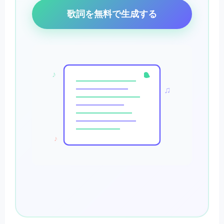
歌詞を無料で生成する
♪
♫
♪