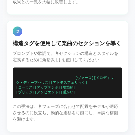
成果との一致を大幅に改善します。
2
構造タグを使用して楽曲のセクションを導く
プロンプトや歌詞で、各セクションの構造とスタイルを
定義するために角括弧 [ ] を使用してください:
                            [ヴァース][メロディッ
ク・ディープハウス][アトモスフェリック]                            
[コーラス][アップテンポ][攻撃的]                            
[ブリッジ][アンビエント][暖かい]                        
この手法は、各フェーズに合わせて配置をモデルが適応
させるのに役立ち、動的な遷移を可能にし、単調な構図
を避けます。