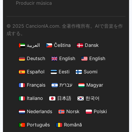
Producir música
© 2025 CancionIA.com. 全著作権所有。AIで音楽を作
成する。
العربية
Čeština
Dansk
Deutsch
English
English
Español
Eesti
Suomi
Français
עברית
Magyar
Italiano
日本語
한국어
Nederlands
Norsk
Polski
Português
Română