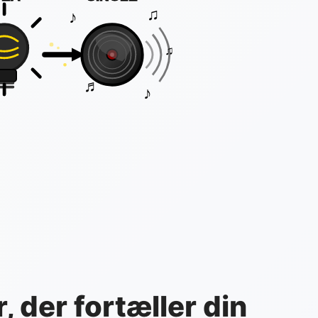
♫
♪
♫
♬
♪
, der fortæller din