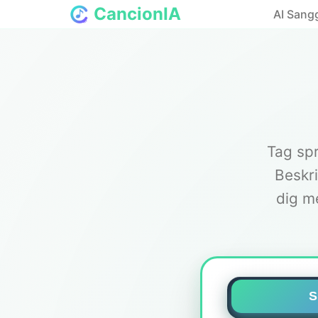
CancionIA
AI Sang
Tag spr
Beskri
dig m
S