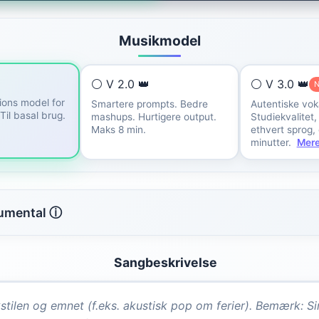
Musikmodel
⚪ V 2.0 👑
⚪ V 3.0 👑
ions model for
Smartere prompts. Bedre
Autentiske voka
Til basal brug.
mashups. Hurtigere output.
Studiekvalitet
Maks 8 min.
ethvert sprog, o
minutter.
Mer
rumental ⓘ
Sangbeskrivelse