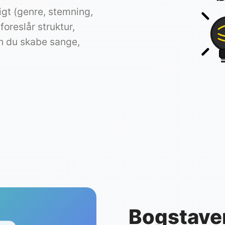
igt (genre, stemning,
oreslår struktur,
an du skabe sange,
Bogstaver