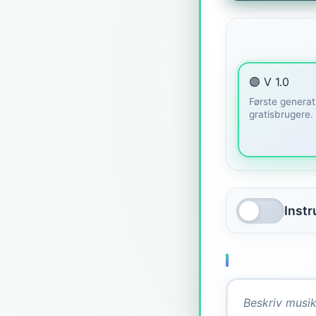
🟣 V 1.0
Første generat
gratisbrugere. 
Inst