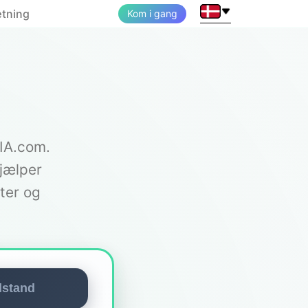
ætning
Kom i gang
nIA.com.
hjælper
ter og
lstand