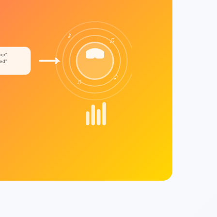
♪
♫
pop"
ed"
♪
♬