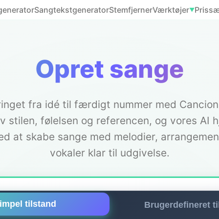
generator
Sangtekstgenerator
Stemfjerner
Værktøjer
Priss
▼
Opret sange
inget fra idé til færdigt nummer med Cancio
v stilen, følelsen og referencen, og vores AI 
ed at skabe sange med melodier, arrangemen
vokaler klar til udgivelse.
impel tilstand
Brugerdefineret ti