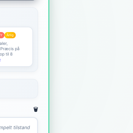
NY
Årlig
ler,
, Præcis på
p til 8
e
🗑️