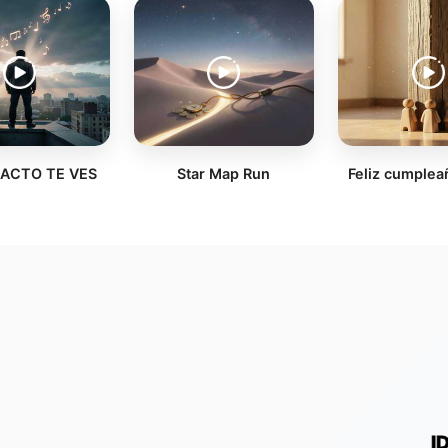
TACTO TE VES
Star Map Run
Feliz cumple
I