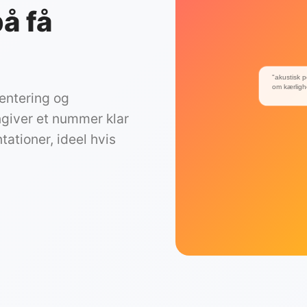
på få
"akustisk 
om kærligh
entering og
giver et nummer klar
tationer, ideel hvis