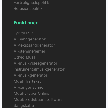
Fortrolighedspolitik
Refusionspolitik
Funktioner
Lyd til MIDI
AI Sanggenerator
AI-tekstsanggenerator
AI-stemmefjerner
Udvid Musik
AI-musikvideegenerator
Instrumentalmusikgenerator
AI-musikgenerator
Musik fra tekst
AI-sanger synger
Musikskaber Online
Musikproduktionssoftware
Sangskaber