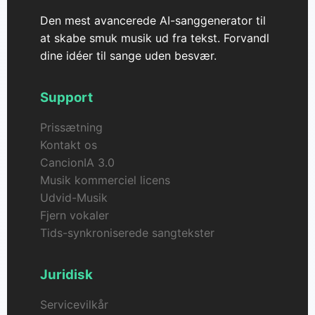
Den mest avancerede AI-sanggenerator til
at skabe smuk musik ud fra tekst. Forvandl
dine idéer til sange uden besvær.
Support
Prissætning
Kontakt os
CancionIA 3.0
Musik kommerciel licens
Udvid-Musik
Fjern vokaler
Tids-synkroniserede sangtekster
Juridisk
Servicevilkår