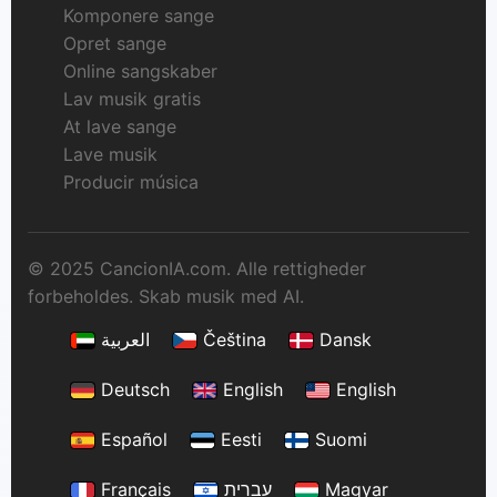
Komponere sange
Opret sange
Online sangskaber
Lav musik gratis
At lave sange
Lave musik
Producir música
© 2025 CancionIA.com. Alle rettigheder
forbeholdes. Skab musik med AI.
العربية
Čeština
Dansk
Deutsch
English
English
Español
Eesti
Suomi
Français
עברית
Magyar