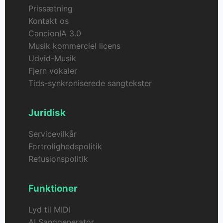
Prissætning
Kontakt os
CancionIA 3.0
Musik kommerciel licens
Udvid-Musik
Fjern vokaler
Tids-synkroniserede sangtekster
Juridisk
Servicevilkår
Fortrolighedspolitik
Refusionspolitik
Funktioner
Lyd til MIDI
AI Sanggenerator