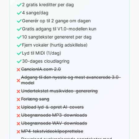
✓
2 gratis kreditter per dag
✓
4 sange/dag
✓
Generér op til 2 gange om dagen
✓
Gratis adgang til V1.0-modellen kun
✓
10 sangtekster genereret per dag
✓
Fjern vokaler (hurtig adskillelse)
✓
Lyd til MIDI (1/dag)
✓
30-dages cloudlagring
×
CancionIA.com 2.0
Adgang til den nyeste og mest avancerede 3.0-
×
model
×
Undertekstet musikvideo-generering
×
Forlæng sang
×
Upload lyd ＆ opret AI-covers
×
Ubegrænsede MP3-downloads
×
Ubegrænsede WAV-downloads
×
MP4-tekstvideoklipoprettelse