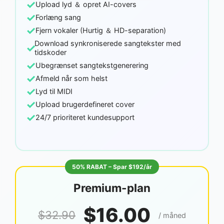
✓
Upload lyd ＆ opret AI-covers
✓
Forlæng sang
✓
Fjern vokaler (Hurtig ＆ HD-separation)
Download synkroniserede sangtekster med
✓
tidskoder
✓
Ubegrænset sangtekstgenerering
✓
Afmeld når som helst
✓
Lyd til MIDI
✓
Upload brugerdefineret cover
✓
24/7 prioriteret kundesupport
50% RABAT – Spar $192/år
Premium-plan
$16.00
$32.90
/ måned