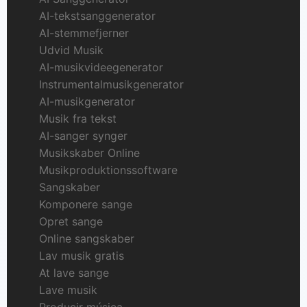
AI-tekstsanggenerator
AI-stemmefjerner
Udvid Musik
AI-musikvideegenerator
Instrumentalmusikgenerator
AI-musikgenerator
Musik fra tekst
AI-sanger synger
Musikskaber Online
Musikproduktionssoftware
Sangskaber
Komponere sange
Opret sange
Online sangskaber
Lav musik gratis
At lave sange
Lave musik
Producir música