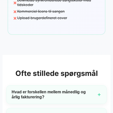
Download synkroniserede sangtekster med
×
tidskoder
×
Kommerciel licens til sangen
×
Upload brugerdefineret cover
Ofte stillede spørgsmål
Hvad er forskellen mellem månedlig og
+
årlig fakturering?
Månedlige planer inkluderer kun MP3-downloads. Årlige
planer inkluderer både MP3- og WAV-downloads, samt