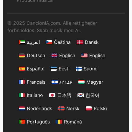
© 2025 CancionIA.com. Alle rettigheder
forbeholdes. Skab musik med AI.
العربية
Čeština
Dansk
Deutsch
English
English
Español
Eesti
Suomi
Français
עברית
Magyar
Italiano
日本語
한국어
Nederlands
Norsk
Polski
Português
Română