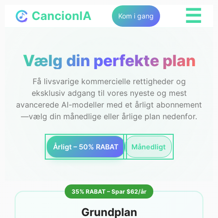
☰
CancionIA
Kom i gang
Vælg din perfekte plan
Få livsvarige kommercielle rettigheder og
eksklusiv adgang til vores nyeste og mest
avancerede AI-modeller med et årligt abonnement
—vælg din månedlige eller årlige plan nedenfor.
Årligt – 50% RABAT
Månedligt
35% RABAT – Spar $62/år
Grundplan