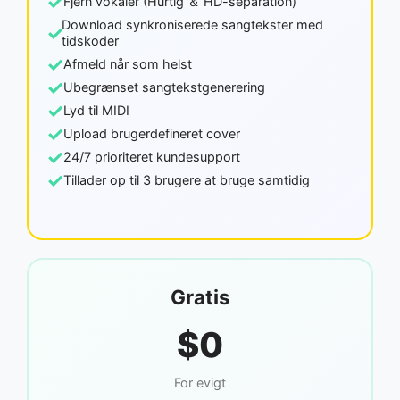
✓
Fjern vokaler (Hurtig ＆ HD-separation)
Download synkroniserede sangtekster med
✓
tidskoder
✓
Afmeld når som helst
✓
Ubegrænset sangtekstgenerering
✓
Lyd til MIDI
✓
Upload brugerdefineret cover
✓
24/7 prioriteret kundesupport
✓
Tillader op til 3 brugere at bruge samtidig
Gratis
$0
For evigt