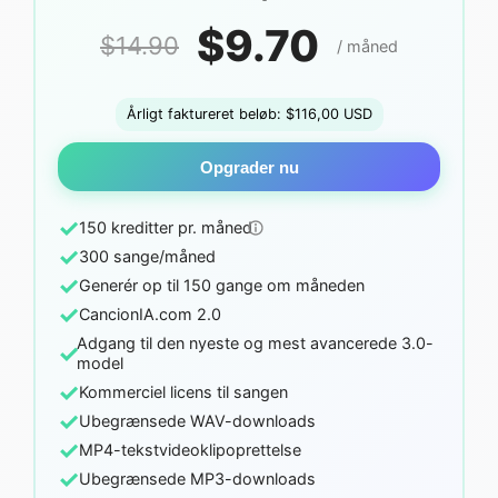
$9.70
$14.90
/ måned
Årligt faktureret beløb: $116,00 USD
Opgrader nu
✓
150 kreditter pr. måned
✓
300 sange/måned
✓
Generér op til 150 gange om måneden
✓
CancionIA.com 2.0
Adgang til den nyeste og mest avancerede 3.0-
✓
model
✓
Kommerciel licens til sangen
✓
Ubegrænsede WAV-downloads
✓
MP4-tekstvideoklipoprettelse
✓
Ubegrænsede MP3-downloads