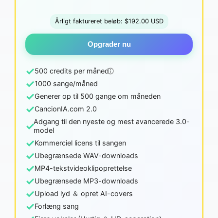
Årligt faktureret beløb: $192.00 USD
Opgrader nu
✓
500 credits per måned
✓
1000 sange/måned
✓
Generer op til 500 gange om måneden
✓
CancionIA.com 2.0
Adgang til den nyeste og mest avancerede 3.0-
✓
model
✓
Kommerciel licens til sangen
✓
Ubegrænsede WAV-downloads
✓
MP4-tekstvideoklipoprettelse
✓
Ubegrænsede MP3-downloads
✓
Upload lyd ＆ opret AI-covers
✓
Forlæng sang