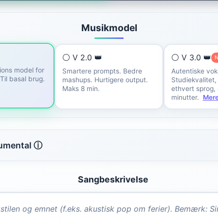
Musikmodel
⚪ V 2.0 👑
⚪ V 3.0 👑
ions model for
Smartere prompts. Bedre
Autentiske voka
Til basal brug.
mashups. Hurtigere output.
Studiekvalitet
Maks 8 min.
ethvert sprog, o
minutter.
Mer
rumental ⓘ
Sangbeskrivelse