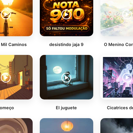
a Mil Caminos
desistindo jaja 9
O Menino Cor 
começo
El juguete
Cicatrices d