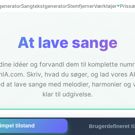
generator
Sangtekstgenerator
Stemfjerner
Værktøjer
Priss
▼
At lave sange
dine idéer og forvandl dem til komplette num
IA.com. Skriv, hvad du søger, og lad vores A
d at lave sange med melodier, harmonier og 
klar til udgivelse.
impel tilstand
Brugerdefineret ti