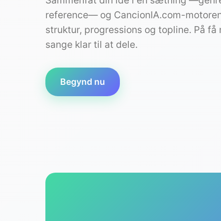
Sammenfat din idé i én sætning —genr
reference— og CancionIA.com-motoren 
struktur, progressions og topline. På få
sange klar til at dele.
Begynd nu