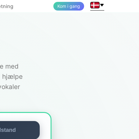
ætning
Kom i gang
re med
I hjælpe
vokaler
lstand