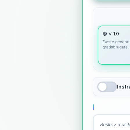
🟣 V 1.0
Første generat
gratisbrugere. 
Inst