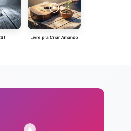
RST
Livre pra Criar Amando
Idé → Sang