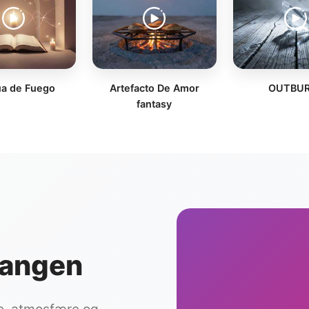
a de Fuego
Artefacto De Amor
OUTBU
fantasy
 sangen