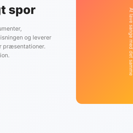
gt spor
At la
rumenter,
sningen og leverer
er præsentationer.
ion.