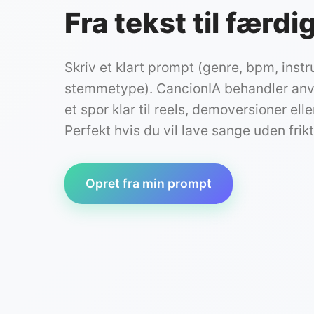
Fra tekst til færdi
Skriv et klart prompt (genre, bpm, inst
stemmetype). CancionIA behandler anvi
et spor klar til reels, demoversioner ell
Perfekt hvis du vil lave sange uden frikt
Opret fra min prompt