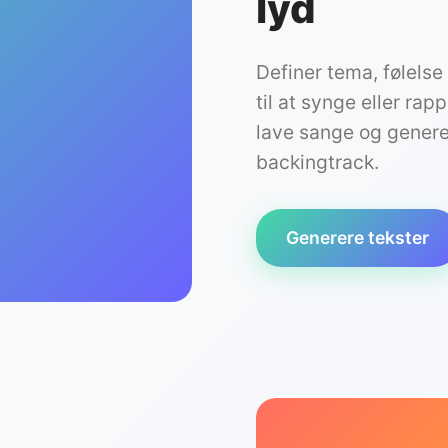
lyd
Definer tema, følelse
til at synge eller rap
lave sange og generer
backingtrack.
Generere tekster