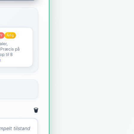
NY
Årlig
ler,
, Præcis på
p til 8
e
🗑️