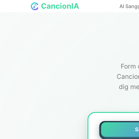
CancionIA
AI Sang
Form 
Cancion
dig me
S