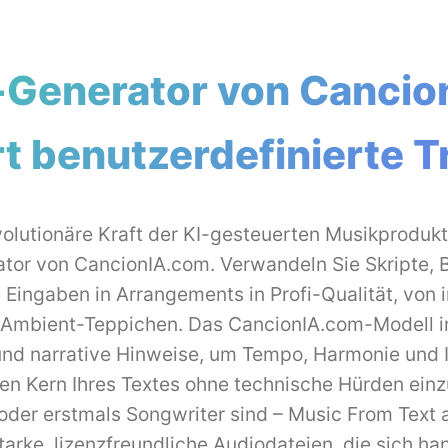
Generator von Cancion
rt benutzerdefinierte T
evolutionäre Kraft der KI-gesteuerten Musikproduk
tor von CancionIA.com. Verwandeln Sie Skripte, Bi
Eingaben in Arrangements in Profi-Qualität, von 
n Ambient-Teppichen. Das CancionIA.com-Modell in
d narrative Hinweise, um Tempo, Harmonie und 
en Kern Ihres Textes ohne technische Hürden ein
 oder erstmals Songwriter sind – Music From Text
tarke, lizenzfreundliche Audiodateien, die sich han