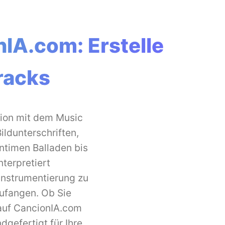
IA.com: Erstelle
racks
tion mit dem Music
ldunterschriften,
intimen Balladen bis
terpretiert
Instrumentierung zu
zufangen. Ob Sie
 auf CancionIA.com
dgefertigt für Ihre