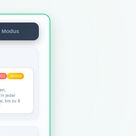
r Modus
NEU
Jährlich
en,
 In jeder
e, bis zu 8
r