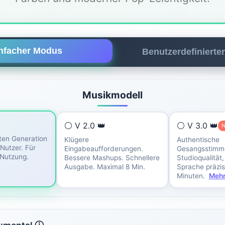
nfacher Modus
Benutzerdefinierte
Musikmodell
⚪ V 2.0 👑
⚪ V 3.0 👑
ten Generation
Klügere
Authentische
 Nutzer. Für
Eingabeaufforderungen.
Gesangsstimm
Nutzung.
Bessere Mashups. Schnellere
Studioqualität,
Ausgabe. Maximal 8 Min.
Sprache präzis
Minuten.
Meh