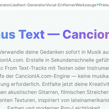
erator
Liedtext-Generator
Vocal-Entferner
Werkzeuge
Preis
▼
aus Text — Cancio
Verwandle deine Gedanken sofort in Musik au
onIA.com. Erstelle in Sekundenschnelle gefüh
c From Text-Tracks mit Texten oder Instrume
lfe der CancionIA.com-Engine — keine musika
ung erforderlich. Entfalte jetzt deine Kreativi
n akustischen Gitarren, filmischen Streiche
nten Texturen, inspiriert von lateinamerikan
Farben und moderner Pop-Leichtigkeit.