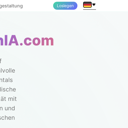
gestaltung
Loslegen
nIA.com
f
lvolle
ntals
lische
tät mit
rn und
ischen