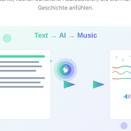
Geschichte anfühlen.
Text → AI → Music
♪
♫
🧠
🔊