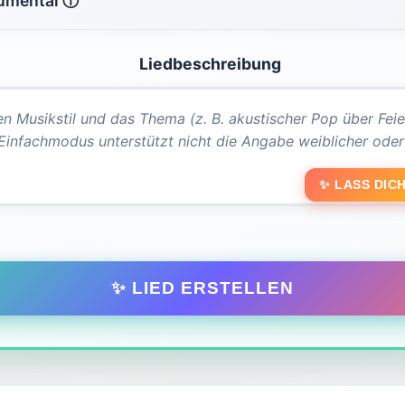
rumental ⓘ
Liedbeschreibung
✨ LASS DICH
✨ LIED ERSTELLEN