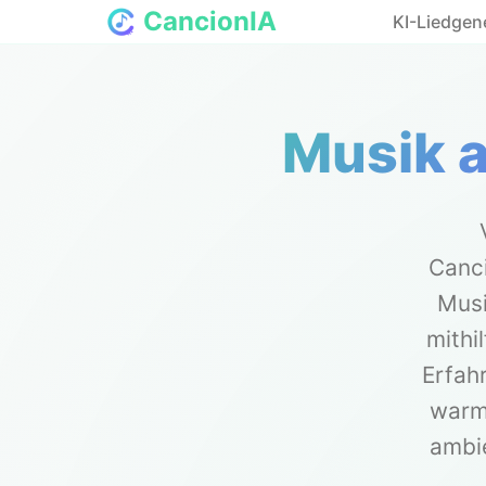
CancionIA
KI-Liedgen
Musik 
Canci
Musi
mithi
Erfahr
warme
ambie