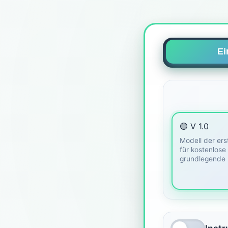
Ei
🟣 V 1.0
Modell der ers
für kostenlose
grundlegende 