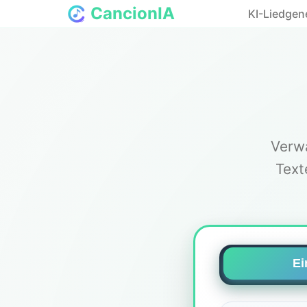
CancionIA
KI-Liedgen
Verwa
Text
Ei