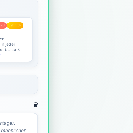
NEU
Jährlich
en,
 In jeder
e, bis zu 8
r
🗑️