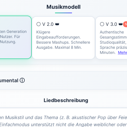
Musikmodell
⚪ V 2.0 👑
⚪ V 3.0 👑
ten Generation
Klügere
Authentische
 Nutzer. Für
Eingabeaufforderungen.
Gesangsstimm
Nutzung.
Bessere Mashups. Schnellere
Studioqualität,
Ausgabe. Maximal 8 Min.
Sprache präzis
Minuten.
Meh
rumental ⓘ
Liedbeschreibung