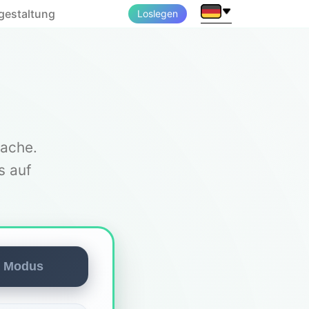
gestaltung
Loslegen
rache.
s auf
r Modus