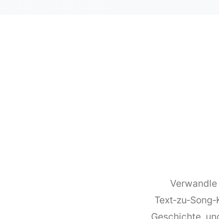
Verwandle 
Text‑zu‑Song‑K
Geschichte, und