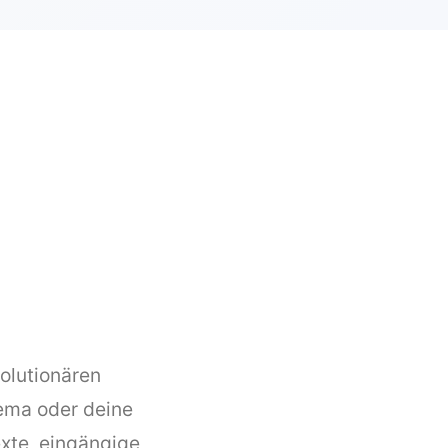
olutionären
hema oder deine
exte, eingängige