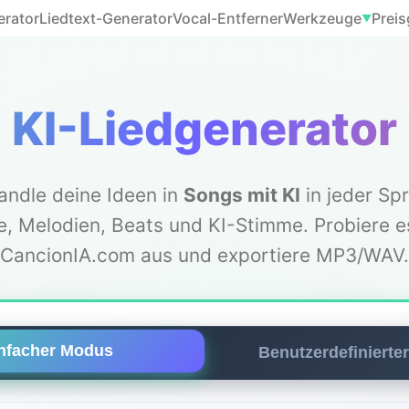
erator
Liedtext-Generator
Vocal-Entferner
Werkzeuge
Preis
▼
KI-Liedgenerator
ndle deine Ideen in
Songs mit KI
in jeder Sp
e, Melodien, Beats und KI-Stimme. Probiere e
CancionIA.com aus und exportiere MP3/WAV.
nfacher Modus
Benutzerdefinierte