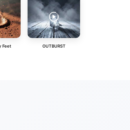
 Feet
OUTBURST