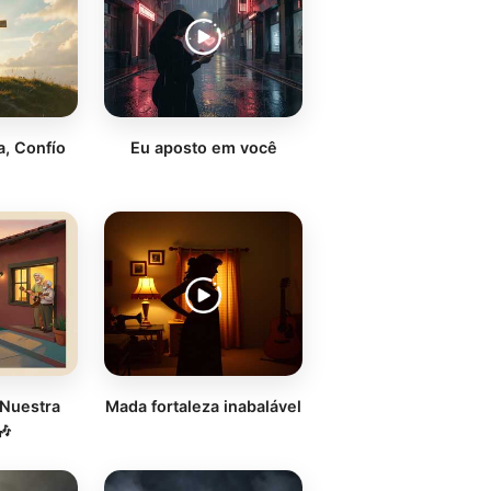
a, Confío
Eu aposto em você
 Nuestra
Mada fortaleza inabalável
🎶