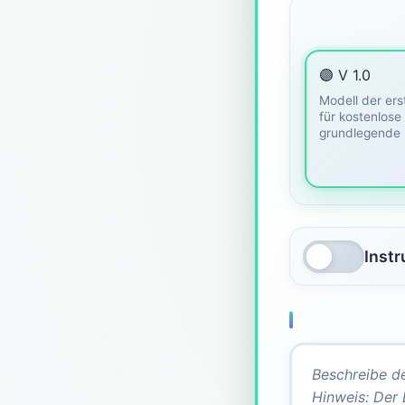
🟣 V 1.0
Modell der ers
für kostenlose
grundlegende 
Inst